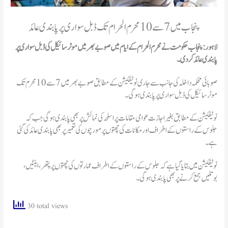
پنجاب میں 7 سے 10 محرم الحرام تک ڈبل سواری پر پابندی عائد
لاہور: پنجاب حکومت نے محرم الحرام کے ایام میں صوبے بھر میں موٹر سائیکل کی ڈبل سواری پر
پابندی عائد کردی۔
صوبائی محکمہ داخلہ کی جانب سے جاری نوٹیفکیشن کےمطابق صوبے بھر میں 7 سے 10 محرم تک
موٹر سائیکل کی ڈبل سواری پرپابندی ہوگی۔
جلوس کے راستوں کے اطراف اور مکانات کی چھتوں پر مورچوں کی تعمیر پر بھی پابندی عائد کی گئی
ہے۔
نوٹیفکیشن میں بتایا گیا ہے کہ جلوس کے راستوں کے اطراف عمارتوں کی چھتوں پر پتھر، اینٹیں،
30 total views