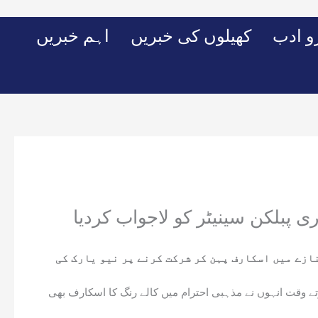
Skip
to
 ادب
کھیلوں کی خبریں
اہم خبریں
content
 پبلکن سینیٹر کو لاجواب کردیا
زے میں اسکارف پہن کر شرکت کرنے پر نیو یارک کی
میں داخل ہوتے وقت انہوں نے مذہبی احترام میں کالے رنگ کا اسکارف بھی