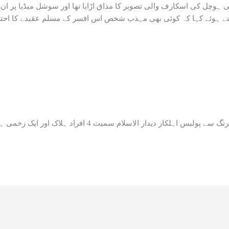
یتے ہوئے کہا کہ کوئی بھی مہذب شخص اس افسر کے مسلم عقیدے کا احتر