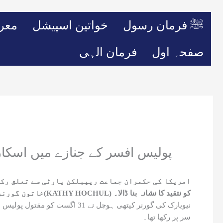
ﷺ فرمان رسول
خواتین اسپیشل
معر
صفحہ اول
فرمان الہی
پولیس افسر کے جنازے میں اسکارف
امریکا کی حکمران جماعت ریپبلکن پارٹی سے تعلق رکھ
خاتون گورنر کیتھی ہوچل(KATHY HOCHUL) کو نتقید کا نشانہ بنا ڈالا۔
نیویارک کی گورنر کیتھی ہوچل 
سر پر رکھا تھا۔