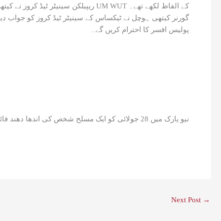
ریپبلکن سینیٹر ٹیڈ کروز نے کیتھی ہوچل کی اسکارف والی تصویر کا مذاق اڑایا تھا اور سوشل میڈیا پر ان کے لیے UM WUT کے الفاظ لکھے تھے۔
گورنر کیتھی ہوچل نے ٹیکساس کے سینیٹر ٹیڈ کروز کو جواب د
پولیس افسر کا احترام کریں گے۔
نیو یارک میں 28 جولائی کو ایک مسلح شخص کی اندھا دھند فائرنگ سے پولیس اہلکار دیدار الاسلام سمیت 4 افراد ہلاک اور ایک زخمی ہوا تھا، جبکہ حملہ آور نے بھی خود کشی کر لی تھی۔
Next Post
→