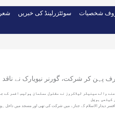
وف شخصیات
سوئٹزرلینڈ کی خبریں
شعرو
 پہن کر شرکت، گورنر نیویارک نے ناقد ری
نے والے سینیٹر ٹیڈکروز نے مقتول مسلمان پولیس افسر کے جنا
نے 31 اگست کو مقتول پولیس افسر دیدار الاسلام کے جنازے میں شرکت کی تھی اور مسجد 