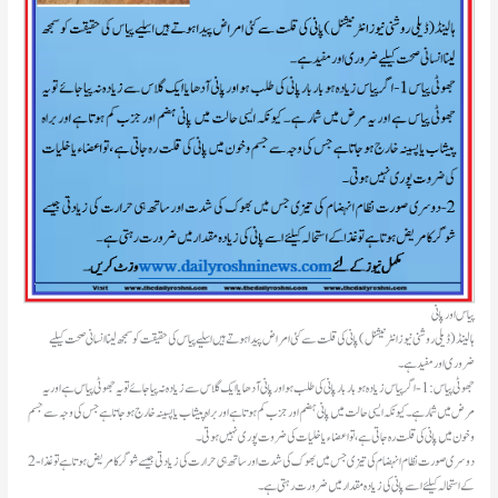
پیاس اور پانی
ہالینڈ(ڈیلی روشنی نیوز انٹرنیشنل )پانی کی قلت سے کئی امراض پیدا ہوتے ہیں اسلیے پیاس کی حقیقت کو سمجھ لینا انسانی صحت کیلیے
ضروری اور مفید ہے۔
جھوٹی پیاس:1-اگر پیاس زیادہ ہو بار بار پانی کی طلب ہو اور پانی آدھا یا ایک گلاس سے زیادہ نہ پیا جائے تو یہ جھوٹی پیاس ہے اور یہ
مرض میں شمار ہے۔ کیونکہ ایسی حالت میں پانی ہضم اور جزب کم ہوتا ہے اور براہ پیشاب یا پسینہ خارج ہو جاتا ہے جس کی وجہ سے جسم
و خون میں پانی کی قلت رہ جاتی ہے ،تو اعضاء یا خلیات کی ضروت پوری نہیں ہوتی ۔
2-دوسری صورت نظام انہضام کی تیزی جس میں بھوک کی شدت اور ساتھ ہی حرارت کی زیادتی جیسے شوگر کا مریض ہوتا ہے تو غذا
کے استحالہ کیلئے اسے پانی کی زیادہ مقدار میں ضرورت رہتی ہے۔