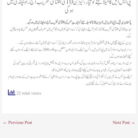
پی ایس ایل کا میلا سجنے کو تیار، سیزن 10 کی افتتاحی تقریب آج راولپنڈی میں
ہوگی
پاکستان سپر لیگ (پی ایس ایل) سیزن 10 کا میلہ سجنے کو تیار ہے جس کی افتتاحی تقریب آج راولپنڈی میں ہوگی۔
سیزن 10 کی افتتاحی تقریب کا آغاز شام 7 بجے راولپنڈی کرکٹ اسٹیڈیم میں ہو گا جس میں معروف گلوکار پرفارمنس کا جادو جگائیں
گے۔
سیزن کے پہلے میچ میں دفاعی چیمپئن اسلام آباد یونائیٹڈ اور لاہور قلندرز پنڈی کرکٹ اسٹیڈیم میں آمنے سامنے ہوں گے۔
دوسری جانب اسلام آباد میں پی ایس ایل روٹس پرٹریفک جزوی طور پر معطل رہے گا اور 300 سے زائد اہلکار ٹریفک کو رواں رکھنے
کیلئے تعینات ہوں گے۔
مری روڈ سے سرینا اور فیض آباد آمدورفت بند رہے گی، ایکسپریس وے، مری روڈ، فیصل ایونیو اور سری نگر ہائی وے پر سکیورٹی
انتظامات سخت ہیں جب کہ بلیو ایریا جانے والوں کیلئے ایچ ایٹ انڈرپاس کا استعمال ہوگا۔
ٹریفک پولیس نے شہریوں کو سیکٹر آئی اور ایچ کیلئے آئی جے پی روڈ سے سروس روڈ اختیارکرنےکا مشورہ دیا ہے، اس کے علاوہ بری امام
جانے والے نادرا چوک استعمال کرنے سکتے ہیں۔
22 total views
←
Previous Post
Next Post
→