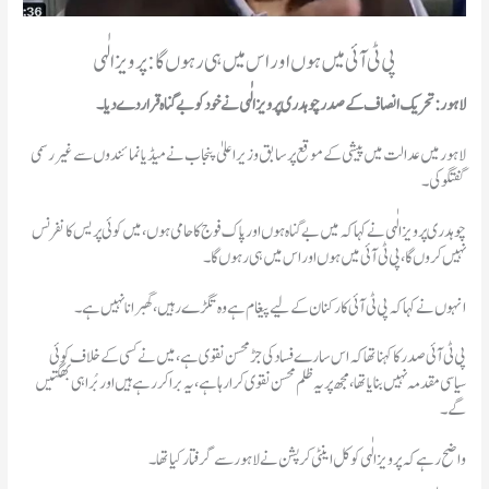
پی ٹی آئی میں ہوں اور اس میں ہی رہوں گا: پرویز الٰہی
لاہور: تحریک انصاف کے صدر چوہدری پرویز الٰہی نے خود کو بے گناہ قرار دے دیا۔
لاہور میں عدالت میں پیشی کے موقع پر سابق وزیراعلیٰ پنجاب نے میڈیا نمائندوں سے غیر رسمی
گفتگو کی۔
چوہدری پرویز الٰہی نے کہا کہ میں بے گناہ ہوں اور پاک فوج کا حامی ہوں، میں کوئی پریس کانفرنس
نہیں کروں گا، پی ٹی آئی میں ہوں اور اس میں ہی رہوں گا۔
انہوں نے کہا کہ پی ٹی آئی کارکنان کے لیے پیغام ہے وہ تگڑے رہیں، گھبرانا نہیں ہے۔
پی ٹی آئی صدر کا کہنا تھا کہ اس سارے فساد کی جڑ محسن نقوی ہے، میں نے کسی کے خلاف کوئی
سیاسی مقدمہ نہیں بنایا تھا، مجھ پریہ ظلم محسن نقوی کرارہا ہے، یہ برا کر رہے ہیں اوربُرا ہی بھگتیں
گے۔
واضح رہے کہ پرویز الٰہی کو کل اینٹی کرپشن نے لاہور سے گرفتار کیا تھا۔