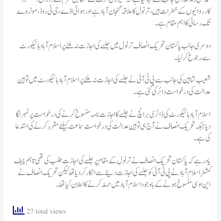
کارروائیوں کے خطرات ہیں، ترنول کا علاقہ گنجان آباد ہے اور ہوائی اڈے، جی ٹی روڈ، موٹر وے
تک رسائی کا اہم مقام ہے۔
دوسری جانب پاکستان تحریک انصاف ترنول میں جلسے کی اجازت نہ ملنے پر اسلام آباد ہائیکورٹ
سے رجوع کر لیا۔
شعیب شاہین کی جانب سے پی ٹی آئی نے جلسے کی اجازت نہ ملنے پر اسلام آباد ہائیکورٹ میں توہین
عدالت کی درخواست دائر کی گئی ہے۔
اسلام آبادہائیکورٹ کی ڈائری برانچ نے جلسےکا اجازت نامہ منسوخ کرنےکی درخواست پرنمبر لگا
دیا جبکہ تحریک انصاف نے آج ہی توہین عدالت کی درخواست سماعت کیلئے مقررکرنےکی استدعا
کی ہے۔
یاد رہے کہ پاکستان تحریک انصاف نے ترنول کے مقام پر جلسے کی اجازت طلب کی تھی تاہم چیف
کمشنر اسلام آباد نے پی ٹی آئی کو جلسے کی اجازت دینے سے انکار کر دیا تھا لیکن تحریک انصاف نے
این او سی منسوخ ہونے کے باوجود اسلام آباد میں جسلہ کرنے کا اعلان کیا تھا۔
27 total views