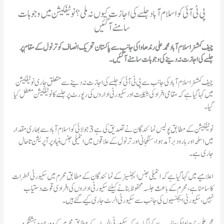
پی ٹی آئی کو اسلام آباد جلسے کی اجازت کیوں نہ ملی؟ نوٹیفکیشن میں وجوہات
سامنے آگئیں
چیف کمشنر اسلام آباد محمدعلی رندھاواکی جانب سے پاکستان تحریک انصاف کو ترنول کے مقام پر
جلسے کی اجازت نہ دینے کی وجوہات سامنے آ گئیں۔
چیف کمشنر اسلام آباد کی جانب سے پی ٹی آئی کو جلسے کی اجازت نہ دینے سے متعلق جاری نوٹیفکیشن
میں کہا گیا ہے کہ مقامی افراد کی شکایت اور سکیورٹی اداروں کی رپورٹ پر جلسےکا نوٹیفکیشن معطل کیا
گیا۔
نوٹیفکیشن کے مطابق پولیس نمائندگان نے تصدیق کی ہے 3 جولائی کو اسلام آباد سے بھاری مقدار
میں اسلحہ اور بارود برآمد ہوا، سنگجانی اور ترنول کے علاقوں میں انٹیلی جنس بنیاد پر آپریشن تاحال
جاری ہے۔
اعلامیے میں کہا گیا ہے کہ انٹیلی جنس ایجنسیزکے نمائندگان کے مطابق محرم میں سکیورٹی خطرات
کا سامنا ہے، محرم کے باعث جلسہ محفوظ بنانےکیلئے سکیورٹی اداروں کی افرادی قوت دستیاب
نہیں، سکیورٹی ایجنسیوں کی جانب سے سکیورٹی الرٹ جاری کیے گئے ہیں۔
محمد علی رندھاوا کی جانب سے کہا گیا ہے کہ سکیورٹی الرٹ کے مطابق محرم کے دوران دہشتگرد