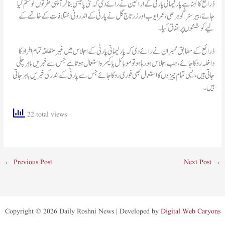
ذرائع کا کہنا ہے پارلیمانی پارٹی کے اراکین نے رائے دی کہ نئی پالیسی بنا کر آپسی نفرتوں کو ختم کیا
جائے، بیرسٹر گوہر علی، عمر ایوب اور زرتاج گل نے پارٹی کے اندرونی اختلافات کے خاتمے کے
لیے کوششوں پر اتفاق کیا۔
ذرائع کے مطابق ممبران نے رائے دی کہ پارلیمانی پارٹی کے اجلاس میں غیر متعلقہ تمام افراد کا
داخلہ روکا جائے، جب اجلاس ہو رہا ہو تو موبائل یا کیمرہ استعمال ہوتا ہے جس سے خبریں باہر چلی
جاتی ہیں، ایسی تمام چیزوں کا استعمال بھی فوری روکا جائے جس سے پارٹی کے اندر کی خبریں باہر جاتی
ہیں۔
22 total views
←
Previous Post
Next Post
→
Copyright © 2026 Daily Roshni News | Developed by
Digital Web Caryons