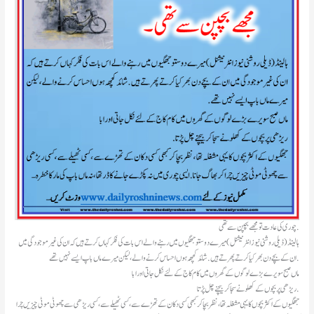
چوری کی عادت تو مجهے بچپن سے تهی.
ہالینڈ(ڈیلی روشنی نیوز انٹرنیشنل )میرے دوستو جهگیوں میں رہنے والے اس بات کی فکر کہاں کرتے ہیں کہ ان کی غیر موجودگی میں
ان کے بچے دن بهر کیا کرتے پهرتے ہیں .شائد کچهہ ہوں احساس کرنے والے ،لیکن میرے ماں باپ ایسے نہیں تهے .
ماں صبح سویرے بڑے لوگوں کے گهروں میں کام کاج کے لئے نکل جاتی اور ابا
ریڑهی پر بچوں کے کهلونے سجا کر بیچنے چل پڑتا .
جهگیوں کے اکثر بچوں کا یہی مشغلہ تها ، نظر بچا کر کبهی کسی دکان کے تهڑے سے ،کسی ٹهیلے سے ،کسی ریڑهی سے چهوٹی موٹی چیزیں چرا