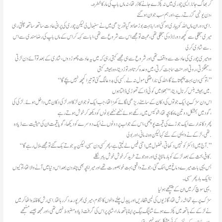
کر بهاگ جانا .ایسی چوری میں نہ پکڑے جانے کا ڈر تها ، نہ ماں باپ کی مار کا خطرہ۔
دن یونہی گزرتے رہے ،اور ہم سب جوان ہو گئے ،
اسی دوران ماں اللہ کو پیاری ہو گئی اور ابا بہت بوڑها ہو گیا تو ریڑهی میں نے سنبهال لی لیکن چوری کی پرانی عادت ساتهہ ساتهہ چلتی رہی .
میری جهگی سے کچهہ دور لاڈو کی جهگی تهی ،محبت تو مجهے اس سے شروع سے تهی ،ابا سے کہہ کر اس کے ماں باپ کی رضامندی سے اس
سے شادی کر لی .
وہ میری چوری کی عادت سے واقف تهی اور شروع سے ہی مجهے کہتی رہی کہ میں یہ عادت چهوڑ دوں ،شاری کے بعد تو آئے دن لڑتی
،جهگڑتی ،روتی اور منت سماجت کرتی ،میں وعدہ کرتا اور توڑ دیتا،وہ ہمیشہ کہتی ،
“تو کسی دن بہت پچهتائے گا ،اللہ کی ناراضگی مول نہ لے .کسی کی بد دعا لگ گئی تو تیرا کچهہ نہیں بچے گا ،”
میں ہمیشہ ہنس کر ٹال دیتا ، “بهلا میں کوئی ڈاکے تهوڑی ڈالتا ہوں .
اس دن سڑک پر ایک جوتوں کی دکان کے سامنے ریڑهی لگائے کهڑا تها ،جب ایک نوجوان لڑکا اور لڑکی دکان میں داخل ہوئے .لڑکی کی
گود میں بمشکل دو تین ماہ کا بچہ تها ، شو کیس میں رکهے ہوئے ننهے ننهے بوٹوں کو دیکهہ کر خوش ہوتے رہے ،
تهی ،لڑکے نے واپسی کے لئے کہا لیکن وہ نہ مانی ،اور بولی .
“آج میں ڈاکٹر کو نہیں دکهاتی ،فضول میں اتنی فیس لے لیتی ہے ، پهر کسی دن سہی ،لیکن یہ جوتے بک گئے تو مجهے ملال رہے گا .”
کافی بحث کے بعد لڑکے کو ہار ماننا پڑی اور وہ جوتے خرید کر خوش خوش باہر نکلے .
بس یہی بات میرے دماغ میں اٹک گئی ، جوتے واقعی بہت خوبصورت تهے اور میرا بچہ بهی چند دن بعد اس دنیا میں آنے والا تها ، تو کیوں
نا ایک بار پهر سہی۔
یہی سوچ کر میں ان کے پیچهے ہولیا .
سڑک پر بے تحاشہ رش تها ، گاڑیوں کی لمبی قطاریں اور پیدل چلنے والوں کا ہجوم ،میری بهرپور مدد کر رہا تها .اسی رش کا فائدہ اٹها کر میں
نے لڑکے کے ہاتهہ میں پکڑے ہوئے شاپنگ بیگ پر اپنا ہاتهہ مارا ،شاپر پر اس کی گرفت ذیادہ مضبوط نہیں تهی ،اور مجهہ جیسے منجهے