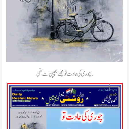
چوری کی عادت تو مجهے بچپن سے تهی.