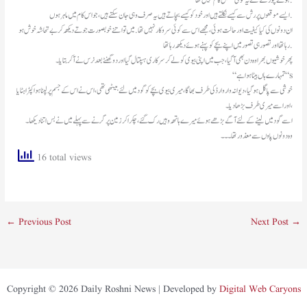
ہوئے چور کے لئے یہ کوئی مشکل کام نہیں تها .
ایسے موقعوں پر رش سے کیسے نکلتے ہیں اور خود کو کیسے بچاتے ہیں یہ صرف وہی جان سکتے ہیں ،جو اس کام میں ماہر ہوں .
ان دونوں کی کیا کیفیت اور حالت ہوئی ،مجهے اس سے کوئی سروکار نہیں تها .میں تو اتنے خوبصورت جوتے دیکهہ کر بے تحاشہ خوش ہو
رہا تها اور تصور ہی تصور میں اپنے بچے کو پہنے ہوئے دیکهہ رہا تها .
پهر خوشیوں بهرا وہ دن بهی آگیا ،جب میں اپنی بیوی کو لے کر سرکاری ہسپتال گیا اور دو گهنٹے بعد نرس نے آکر بتایا۔
“تمہارے ہاں بیٹا ہوا ہے “s
خوشی سے پاگل ہو گیا ،دیوانہ وار وارڈ کی طرف بهاگا،میری بیوی بچے کو گود میں لئے بیٹهی تهی ،اس نے اس کے جسم پر لپٹا ہوا کپڑا ہٹایا
،اور اسے میری طرف بڑها دیا۔
اسے گود میں لینے کے لئےآگے بڑهے ہوئے میرے ہاتهہ وہیں رک گئے ،چکرا کر زمین پر گرنے سے پہلے میں نے بس اتنا دیکها۔
وہ دونوں پاوں سے معذور تها۔۔۔
16 total views
←
Previous Post
Next Post
→
Copyright © 2026 Daily Roshni News | Developed by
Digital Web Caryons