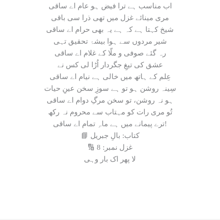
اب مناسب ہے ترا فیض ہو عام اے ساقی
مری مینائے غزل میں تھی ذرا سی باقی
شیخ کہتا ہے کہ ہے یہ بھی حرام اے ساقی
شیر مردوں سے ہوا بیشۂ تحقیق تہی
رہ گئے صوفی و ملّا کے غلام اے ساقی
عشق کی تیغِ جگردار اُڑا لی کس نے
عِلم کے ہاتھ میں خالی ہے نیام اے ساقی
سِینہ روشن ہو تو ہے سوزِ سخن عینِ حیات
ہو نہ روشن، تو سخن مرگِ دوام اے ساقی
تُو مری رات کو مہتاب سے محروم نہ رکھ
ترے پیمانے میں ہے ماہِ تمام اے ساقی!
📘 کتاب: بالِ جبریل
🔢 غزل نمبر: 8
لا پھر اک بار وہی