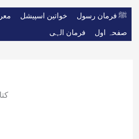
ﷺ فرمان رسول
خواتین اسپیشل
معر
صفحہ اول
فرمان الہی
کتا