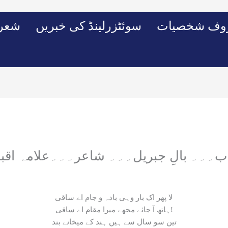
وف شخصیات
سوئٹزرلینڈ کی خبریں
شعرو
ب۔۔۔ بالِ جبریل۔۔۔ شاعر۔۔۔علامہ اقب
لا پھر اک بار وہی بادہ و جام اے ساقی
ہاتھ آ جائے مجھے میرا مقام اے ساقی!
تین سو سال سے ہیں ہند کے میخانے بند