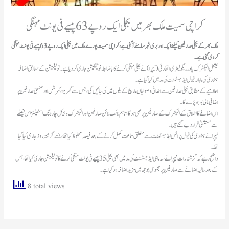
کراچی سمیت ملک بھر میں بجلی ایک روپے 63 پیسے فی یونٹ مہنگی
ملک بھر کے بجلی صارفین کیلئے ایک اور بری خبر سامنے آگئی ہے، کراچی سمیت پورے ملک میں بجلی ایک روپے 63 پیسے فی یونٹ مہنگی
کر دی گئی ہے۔
نیشنل الیکٹرک پاور ریگولیٹری اتھارٹی (نیپرا) نے بجلی مہنگی کرنے کا باضابطہ نوٹیفکیشن جاری کر دیا ہے۔ نوٹیفکیشن کے مطابق اضافہ
جنوری کی ماہانہ فیول ایڈجسٹمنٹ کی مد میں کیا گیا ہے۔
اعلامیے کے مطابق بجلی صارفین سے اضافی وصولیاں مارچ کے بلوں میں کی جائیں گی، جس سے گھریلو، کمرشل اور صنعتی صارفین پر
اضافی مالی بوجھ پڑے گا۔
اس اضافے کا اطلاق کے الیکٹرک کے صارفین پر بھی ہوگا، تاہم لائف لائن صارفین اور الیکٹرک وہیکل چارجنگ اسٹیشنز اس فیصلے
سے مستثنیٰ قرار دیے گئے ہیں۔
نیپرا نے جنوری کی فیول پرائس ایڈجسٹمنٹ سے متعلق سماعت مکمل کرنے کے بعد فیصلہ محفوظ کیا تھا، جسے گزشتہ روز جاری کیا گیا
تھا۔
واضح رہے کہ گزشتہ رات نیپرا نے سہ ماہی ایڈجسٹمنٹ کی مد میں بھی بجلی 35 پیسے فی یونٹ مہنگی کرنے کا نوٹیفکیشن جاری کیا تھا، جس
کے بعد حالیہ اضافے سے صارفین پر مجموعی بوجھ میں مزید اضافہ ہو گیا ہے۔
8 total views