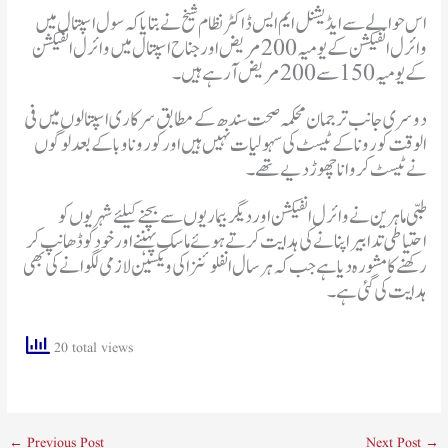
اس حوالے سے ایڈیشنل ایم ایس ڈاکٹر نظام شیخ نے بتایا کہ سول اسپتال میں
وائرل انفیکشن کے یومیہ 200 مریض اور جناح اسپتال میں وائرل انفیکشن
کے یومیہ 150 سے 200 مریض آرہے ہیں۔
دوسری جانب ترجمان محکمہ صحت سندھ کے مطابق سرکاری اسپتالوں میں فی
الوقت کورونا کے ٹیسٹ کی سہولیات نہیں ہیں اور کورونا وبا کے بعد لوگوں
نے ٹیسٹ کروانا چھوڑ دیے تھے۔
طبی ماہرین نے وائرل انفیکشن اور دیگر بیماریوں سے بچنے کیلئے شہریوں کو
احتیاطی تدابیر اپنانے کی ہدایت کرتے ہوئے ماسک پہننے اور خود کو ڈھانپ کر
رکھنے کا مشورہ دیا ہے جب کہ ہر سال انفلوئنزا کی ویکسین لازمی لگوانے کی بھی
ہدایت کی گئی ہے۔
20 total views
←
Previous Post
Next Post
→