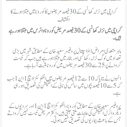
کراچی میں نزلہ کھانسی کے 30 فیصد مریضوں کا کورونا میں مبتلا ہونے کا
انکشاف
کراچی میں نزلہ کھانسی کے 30 فیصد مریض کورونا وائرس میں مبتلا ہورہے
ہیں۔
ماہر متعدی امراض ڈاؤ اسپتال پروفیسرسعید خان کے مطابق شہر میں بڑی
تعداد میں لوگ نزلہ، کھانسی اور بخار میں مبتلا ہورہے ہیں جب کہ ٹیسٹ
کروانے پر 25 سے 30 فیصد مریضوں میں کورونا مثبت آرہا ہے۔
انہوں نے بتایا کہ 10 سے 12 فیصد مریضوں میں انفلوئنزا ایچ 1 این 1 جب
کہ 5 سے 10 فیصد بچوں میں سانس کی نالی کے انفیکشن کی تصدیق ہورہی
ہے۔
پروفیسر سعید خان کے مطابق کورونا، انفلوئنزا ایچ 1 این 1 اور سردیوں کے
دیگر وائرل انفیکشن کی علامات ملتی جلتی ہیں، اکثر مریض ٹیسٹ نہیں کرواتے
جس کے باعث بیماریوں کی تصدیق نہیں ہوتی۔