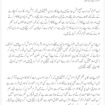
کو روک دیتا تھا۔
اب ہم لوگ جب صبح آفس جاتے ہیں یا اپنے کاروبار پر بیٹھتے ہیں تو ہر آفس اور کاروبار کو چلانے
کے لئے کچھ قاعدے اور ضابطے ہوتے ہیں، وہ قاعدے اور ضابطے دراصل کوچوان کا کام کرتے
ہیں اور ہماری اپنے کام کرنے کی مہارت کھوپے کا کام کرتی ہے، کیونکہ ہم ان ضابطوں کو مدّنظر
رکھتے ہوئے اپنے روز مرّہ کے کام آسانی سے سرانجام دے کر اپنا دِن گزار لیتے ہیں۔ اور دِن تمام
ہونے کے بعد شام کو گھر آ جاتے ہیں۔
اپنے اردگر کے ماحول کی کوئی خبر نہیں پہنچتی کیونکہ ہمارا کمفرٹ زون ہمیں اس قدر آرام پسند کر
دیتا ہے کہ ہم اپنی زندگیوں پر جمُود طاری کر کے اپنے آپ کو پُر سکون محسوس کرتے ہیں۔ ہماری
زہنی صلاحیتیں زنگ آلود ہو کر ہمارے ذہن کو ایک نقطے پر مرکوز کر دیتی ہیں اور ہم اس کو اپنی
کامیابی سمجھنے لگتے ہیں،
میں اس کا جواب ہم سے بھی لیا جائے گا، اور اگر ہمارے کسی عزیز ، رشتہ دار کو ہماری ضرورت ہے
اور وہ اپنی سفید پوشی کا بھرم رکھتے ہوئے ہم سے سوال کرنے میں شرم محسوس کر رہا ہے جبکہ ہم
صاحبِ استطاعت ہوتے ہوئے بھی اس کے حالات سے بے خبر ہیں تو پھِر یہ کمفرٹ زون ہمیں
کب تک تحفّظ فراہم کرے گا، ہم کب تک حقوق العباد سے نظر چُرا سکتے ہیں، اگر دنیا فانی ہے تو پھِر