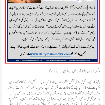
کمفرٹ زون کا لفظ آپ میں سے اکثریت نے سُنا ہو گا،
ہالینڈ(ڈیلی روشنی نیوز انٹرنیشنل )کمفرٹ زون کا لفظ آپ میں سے اکثریت نے سُنا ہو گا، ماہرینِ
نفسیات کے مطابق یہ ایک ایسی حالت ہے جس میں آپ آرام اور سکون محسوس کرتے ہیں، اِس
حالت میں آپ کو تحفّط کا احساس رہتا ہے اور آپ پُر اعتماد محسوس کرتے ہیں۔ دراصل یہ ایک
روزمرّہ کی لگی بندھی روٹین ہوتی ہے ، جِس کے مطابق آپ اپنا وقت گزارتے ہیں اور مطمئن ہو
جاتے ہیں۔ کیونکہ آپ کی زندگی میں ہر کام معمول کے مطابق ہو رہا ہوتا ہے اس لئے آپ کوئی