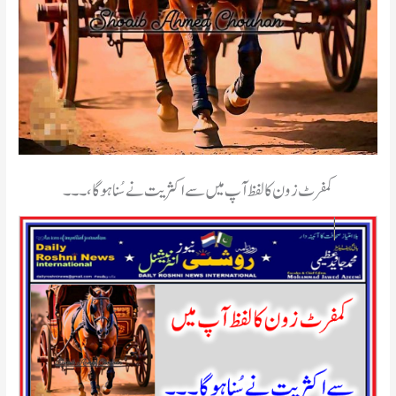
کمفرٹ زون کا لفظ آپ میں سے اکثریت نے سُنا ہو گا،۔۔۔