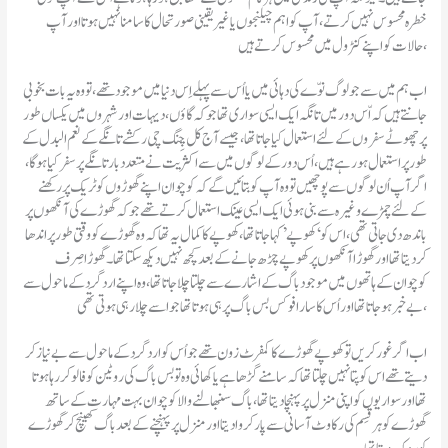
خطرہ محسوس نہیں کرتے ، آپ کو اہم چیلنجوں یا غیر یقینی صورتحال کا سامنا نہیں ہوتا اور آپ
حالات کو اپنے کنٹرول میں محسوس کرتے ہیں،
اب ہم میں سے جو لوگ نوّے کی دہائی میں یا اُس سے پہلے اِس دنیا میں موجود تھے، تو وہ یہ بات بخوبی
جانتے ہیں کہ اّس دور میں تانگہ ایک ایسی سواری تھا جو کہ گاؤں، دیہات اور شہروں میں یکساں طور
پر چھوٹے سفروں کے لئے استعمال کیا جاتا تھا، جیسے آج کل چِنگ چی رکشے تانگے کے نعم البدل کے
طور پر استعمال ہو رہے ہیں، اُس دور کے لوگوں میں سے اکثریت نے متعدد بار تانگے پر سفر کیا ہو گا،
اگر آپ اُن لوگوں سے پوچھیں تو وہ آپ کو بتائیں گے کہ کوچوان اپنے گھوڑوں کو ٹریک پر رکھنے
کے لئے چمڑے وغیرہ سے بنی ہوئی ایک ایسی عینک استعمال کرتے تھے جو کہ گھوڑے کی آنکھوں پر
باندھ دی جاتی تھی ، اس کو ‘کھوپے’ کہا جاتا تھا، کھوپے کا کمال یہ تھا کہ وہ گھوڑے کو وقتی طور پر اندھا
کر دیتا تھا اور گھوڑا آنکھوں پر کھوپے چڑھ جانے کے بعد کچھ نہیں دیکھ سکتا تھا۔ گھوڑا صِرف
کوچوان کے ہاتھوں میں موجود باگ کے اشارے سے چلتا چلا جاتا تھا، وہ اپنے اردگِرد کے ماحول سے
بے خبر ہو جاتا تھا اوراُس کا سارا فوکس بس باگ پر ہی ہوتا تھا جو اسے چلا رہی ہوتی تھی،
اب اگر غور کریں تو کھوپے گھوڑے کا کمفرٹ زون تھے جو اُس کو اردگِرد کے ماحول سے بے نیاز کر
دیتے تھے اس کو پتا نہیں چلتا تھا کہ سامنے گڑھا ہے یا کھائی وہ تو بس باگ کی روٹین کو فالو کر رہا ہوتا
تھا اور سواریوں کو اپنی منزل پر پہنچا دیتا تھا، باگ سنبھالنے والا کوچوان بہت مہارت کے ساتھ
گھوڑے کو ہر قِسم کی رکاوٹ آسانی سے پار کروا دیتا اور منزل پر پہنچنے کے بعد باگ کھینچ کر گھوڑے