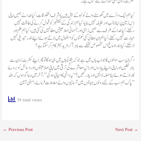
کمفرٹ زون بھی سدا کے لئے نہیں ہے۔
کیا ہم ایک دائرے میں گھومنے والے کولہو کے بیل ہیں یا اشرف المخلوقات، کیا خدا نے ہمیں اپنی
اِس زمین پر اپنا نائب اور خلیفہ نہیں بنایا، کیا ہم زندگی کے چیلنجز کو قبول کرنے کی طاقت نہیں
رکھتے، کیا خدا کے طرف سے ہمیں زہنی اور جِسمانی صلاحیتیں عطا نہیں کی گئی ہیں، کیا ہم عِلم اور
مہارت نہیں رکھتے ، کیا ہم اِن عطا کی گئی نعمتوں کو استعمال میں لاتے ہوئے اپنے اندر تبدیلی نہیں
لاسکتے، کیا ہمارا دماغ اُس مخصوص نقطے سے باہر آ کر مزید بہتر کام کر سکتا ہے؟
اگر اِن سب سوالوں کا جواب ہاں میں ہے جو کہ یقینًا ہاں میں ہی ہو گا تو پھر اپنے کمفرٹ زون سے
باہر نکلیں اور اپنی ، اپنے پیاروں اور اِس معاشرے کی ترقّی میں اپنی صلاحیتوں اور وسائل کو بروئے
کار لاتے ہوئے اپنا حصّہ ڈالیں اور یاد رکھیں! “یہ دائمی کامیابی ہو گی”، آخر میں دعا گو ہوں کہ اللہ
پاک ہم سب کے لئے دونوں جہانوں میں آسانیوں والے معاملات فرمائے ، “الٰہی آمین”
39 total views
←
Previous Post
Next Post
→