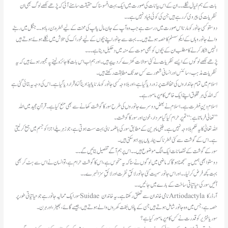
بات کے ہم خیال نکلے۔۔ان کے اس بیانات کی صورت میں ایک بہت افسوسناک حقیقت سامنے آئی کہ پڑھے لکھے لوگ بھی ان
نظریات کی پیروی کر رہے ہیں جن کی کوئی بنیاد نہیں ہے۔۔
دوستو کسی جانور کو مارنا اس صورت میں درست ہے جب وہ آپ کے جان مال یا اپ کی محنت کے لیے خطرہ بن رہا ہو۔۔جنگل میں رہنے
والے جانور وہاں کے ایکو سسٹم کا حصہ ہوتے ہیں۔۔بہت سے جانور اپنے بچوں کے لیے خوراک کی تلاش میں نکلے ہوئے ہوتے ہیں
انہیں شکار کرنے کا مطلب ان کے بچوں کو بھی موت کے منہ میں دھکیل دینا ہے۔۔۔
پڑھے لکھے لوگوں کے ایسے نظریات نے کئی سوالات کھڑے کردییے ہیں۔اور ہم اب اس بات کا جائزہ لینے پہ مجبور ہوئے ہیں کہ یہ
نظریات مذہب، سائنس اور انسانی شعورسے کس حد تک مطابقت رکھتے ہیں۔
اسلام میں تمام جانداروں کی حفاظت پر زور دیا گیا ہے، اور بلاوجہ کسی جانور کو مارنا یا ایذا دینا گناہ قرار دیا گیا ہے۔ اس کی وجہ یہ بتائی گئی ہے
کہ اللہ کی ہر مخلوق اپنے ایک خاص کام پر مامور ہے۔
اسلام دینِ فطرت ہے۔ اسلام نے بعض دوسرے جانوروں کی طرح سور کا گوشت کھانے سے بھی منع کیا ہے۔ قرآنِ مجید میں اللہ
تعالیٰ فرماتا ہے: “تم پر حرام کیا گیا مردار، خون اور سور کا گوشت۔”
اللہ تعالیٰ کا یہ حکم بلاوجہ نہیں ہے۔ طبی ماہرین کے مطابق سور کی ہاضمہ نالی بہت سست ہوتی ہے، جو زہریلے اجزا کو جسم میں جمع کر لیتی
ہے۔ اس کے گوشت سے کئی خطرناک بیماریاں پیدا ہو سکتی ہیں۔
سور کے گوشت کے نقصانات ایک الگ موضوع ہیں۔۔اس پر ہم آگے تفصیل بتائیں گے۔۔
دوستوابھی ہمیں یہ سمجھنا ہوگا کہ ماضی میں لوگوں نے سنا کہ یہ منحوس ہے، اس کا گوشت حرام ہے، تو انسان نے اس سے ہٹ کر بھی
بہت کچھ فرض کرلیا۔۔اور اس جانور سمیت کئی جانورلائقِ نفرت اور لائقِ سزا ٹہرے۔۔
آئیں سور کی حیاتیاتی ساخت کے بارے میں جانیں۔۔
سور ایک ممالیہ جانور ہے جو حیاتیاتی طور پر Suidae نامی خاندان سے تعلق رکھتا ہے۔ یہ خاندان Artiodactyla آرڈر کا
حصہ ہے، جس میں وہ جانور شامل ہوتے ہیں جن کے پاؤں جُفت کھُروں والے ہوتے ہیں، جیسے گائے، بھیڑ، اور ہرن۔
سور یا خنزیر کو قدرت نے کس کام پر مامور کیا ہے؟