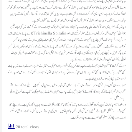
یہ جانورقدرتی نظام میں ایک صفائی کرنے والے جاندار کے طور پر کردار ادا کرتا ہے۔ یہ زمین کھود کر جڑیں، کیڑے مکوڑے، گرے
ہوئے پھل، اور گل سڑ جانے والا مواد کھاتا ہے، یوں یہ ماحول کو گندگی سے صاف کرنے میں مدد دیتا ہے۔ یہ تعفن زدہ مواد بھی کھا کر
فضا کو صاف کر دیتا ہے۔خنزیر زمین کھود کر اسے ہوا دار بھی بناتا ہے۔ یہ وہ چیزیں بھی کھا لیتا ہے جو دیگر جانور نہیں کھاتے۔ یوں یہ
جانور ہمارے جنگلوں، دیہات، اور ماحول کو خطرناک آلودگی، امراض اور جراثیموں سے محفوظ رکھتا ہے۔
دنیا میں کچھ خطوں میں سور کا گوشت کھایا جاتا ہے۔۔یہ طبی لحاظ سے انتہائی خطرناک غزا ہے۔۔سور کے گوشت میں کئی ایسے طفیلی
کیڑے پائے جاتے ہیں جیسے Trichinella Spiralis، جو انسانی جسم میں داخل ہو کر پٹھوں اور دماغ پر حملہ کر سکتے ہیں، اور
شدید درد، بخار، اور کمزوری کا باعث بنتے ہیں۔ اس کے علاوہ، ہیپاٹائٹس E، سوزش، اور فوڈ پوائزننگ جیسی بیماریاں بھی سور کے
گوشت سے منسلک ہیں۔ تحقیق سے یہ بھی ثابت ہوا ہے کہ سور کے گوشت میں پائے جانے والے کچھ وائرس اور بیکٹیریا انسانی جسم
میں جا کر طویل مدتی بیماریوں کی بنیاد بن سکتے ہیں، جیسے جگر کے امراض یا نیورولوجیکل مسائل۔ یہی وہ حقیقت ہے جس کی بنا پر اللہ
تعالیٰ نے انسان کو ان جانوروں کو بطور غذا اپنانے سے روکاہے۔
سورکے گوشت کا سنگین نقصان ہم نے جانا۔۔اب بات کریں کچھ افواہوں اوروہم کی۔۔مثال کے طور پر، سور کے بارے میں یہ بات
بھی مشہور ہے کہ اس کا نام لینا بھی گناہ ہے۔یا زبان ناپاک ہوجاتی ہے۔اسلام ایسی باتوں کو سپورٹ نہیں کرتا۔۔خاص طورپر وہم کو
تو اسلام میں شیطانی وسوسہ قراردیاجاتاہے۔۔
صرف سور ہی نہیں، ہم نے کئی دوسرے جانوروں کے بارے میں بھی عجیب و غریب وہم پال رکھے ہیں۔۔ بلی راستہ کاٹ جائے تو
منحوس، الو نظر آ جائے تو کچھ برا ہوگا، کوّا بولے تو مہمان آئیں گے۔ یہ سب وہم ہیں، افسانے ہیں، جن کی نہ کتاب سے تصدیق ہوتی
ہے، نہ عقل سے۔
دوستو:؛ تمام جاندار اللہ کی پیدا کردہ مخلوق ہیں۔۔اور دنیا میں کوئی تنکا یا مٹی کا زرہ بھی اللہ نے بلاوجہ پیدا نہیں کیا ہے۔۔اس لیئے کسی
بھی جانورسے متعلق نظریات! دشمنی یا نسل کشی میں، نہیں بدلنا چاہیئیں۔۔اس کی بنا پر جانوروں کی نسل کو خطرات لاحق ہوسکتے
ہیں۔۔اور دنیا کا ایکو سسٹم بھی خطرے سے دوچار ہو سکتا ہے۔
20 total views