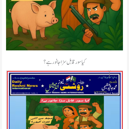
کیا سور قابل سزا جانور ہے؟