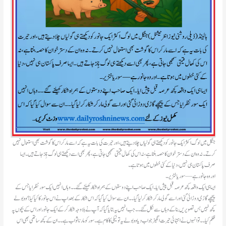
جنگل میں لوگ اکثر ایک جانور کو دیکھتے ہی گولیاں چلا دیتے ہیں، اور حیرت کی بات یہ ہے کہ اسے مار کر اس کا گوشت بھی استعمال نہیں
کرتے۔ نہ وہ ان کے دسترخوان کا حصہ بنتا ہے، نہ اس کی کھال قیمتی سمجھی جاتی ہے، پھر بھی اسے دیکھتے ہی لوگ چِڑ جاتے ہیں۔ ایسا
صرف پاکستان ہی نہیں، دنیا کے کئی خطوں میں ہوتا ہے۔
اور وہ جانور ہے — سور یا خنزیر۔
ایسا ہی ایک واقعہ کچھ عرصہ قبل پیش ایا۔ایک صاحب اپنے دوستوں کے ہمراہ شکار کھیلنے گئے۔۔وہاں انہیں ایک سور نظر ایا جس کے
پیچھے گاڑی دوڑائی گئی اور اسے گولی مار کر شکار کر لیا گیا۔۔ ان سے سوال کیا گیا کہ اس شکار کے بعد اپ نے اس جانور کا کیا کِیا؟ وہ بولے
کچھ نہیں بس تصویریں بنا کے وہاں سے نکل گئے۔۔جب انہیں یہ بتایا گیا کہ آپ نے بلا وجہ شکار کر کے ایک جانور اور اس کے بچوں پہ
ظلم کیا۔۔تو انہوں نے انتہائی حیرت انگیز جواب دیا وہ بولے یہ تو نیکی کا کام ہے۔سور کو مارنا ثواب ہے۔۔ان کے کچھ ساتھی بھی اس