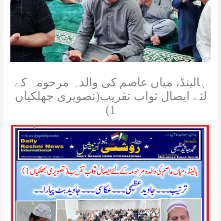
ہالینڈ، میاں عاصم کی والدہ مرحومہ کے
لئے ایصال ثواب تقریب(تصویری جھلکیاں
1)