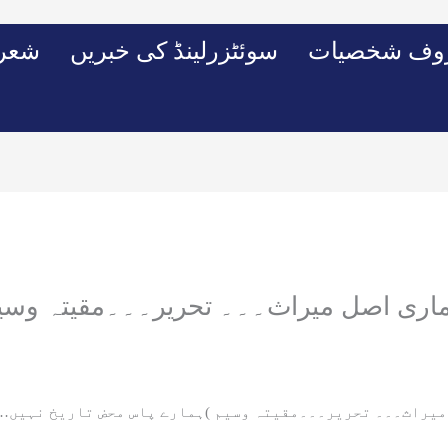
وف شخصیات
سوئٹزرلینڈ کی خبریں
شعرو
اری اصل میراث۔۔۔ تحریر۔۔۔مقیتہ وسی
میراث۔۔۔ تحریر۔۔۔مقیتہ وسیم )ہمارے پاس محض تاریخ نہیں…