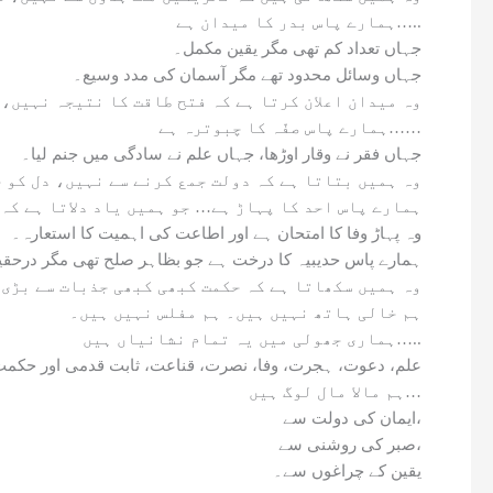
ہمارے پاس بدر کا میدان ہے…..
جہاں تعداد کم تھی مگر یقین مکمل۔
جہاں وسائل محدود تھے مگر آسمان کی مدد وسیع۔
وہ میدان اعلان کرتا ہے کہ فتح طاقت کا نتیجہ نہیں،
ہمارے پاس صفّہ کا چبوترہ ہے……
جہاں فقر نے وقار اوڑھا، جہاں علم نے سادگی میں جنم لیا۔
وہ ہمیں بتاتا ہے کہ دولت جمع کرنے سے نہیں، دل کو 
ہمارے پاس احد کا پہاڑ ہے… جو ہمیں یاد دلاتا ہے کہ 
وہ پہاڑ وفا کا امتحان ہے اور اطاعت کی اہمیت کا استعارہ۔
ہمارے پاس حدیبیہ کا درخت ہے جو بظاہر صلح تھی مگر درحقی
وہ ہمیں سکھاتا ہے کہ حکمت کبھی کبھی جذبات سے بڑی 
ہم خالی ہاتھ نہیں ہیں۔ ہم مفلس نہیں ہیں۔
ہماری جھولی میں یہ تمام نشانیاں ہیں…..
علم، دعوت، ہجرت، وفا، نصرت، قناعت، ثابت قدمی اور حکم
ہم مالا مال لوگ ہیں…
ایمان کی دولت سے،
صبر کی روشنی سے،
یقین کے چراغوں سے۔