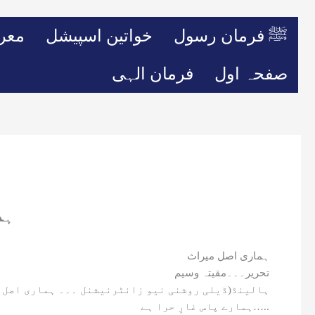
ﷺ فرمان رسول
خواتین اسپیشل
معر
صفحہ اول
فرمان الہی
ہم
ہماری اصل میراث
تحریر۔۔۔مقیتہ وسیم
ہالینڈ(ڈیلی روشنی نیو زانٹرنیشنل ۔۔۔ ہماری اصل 
ہمارے پاس غارِ حرا ہے…..