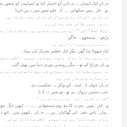
جہاں ایک انسان نے تنہائی کو اختیار کیا تو انسانیت کو شعور مل
وہ غار ہمیں سکھاتی ہے کہ علم شور میں نہیں اترتا،
وہ دل پر اترتا ہے جو سوال کرنے کی ہمت رکھتا ہو۔
وہ ہمیں طالبِ علم بناتی ہے…..
پہلا لفظ “اقرأ” آج بھی ہمارے ضمیر پر دستک دیتا ہے:
پڑھو… سمجھو… جاگو۔
ہمارے پاس دارِ ارقم ہے……
ایک چھوٹا سا گھر، مگر ایک عظیم تحریک کی بنیاد۔
وہ ہمیں بتاتا ہے کہ دعوت ہجوم سے نہیں، اخلاص سے شر
وہاں چراغ کم تھے، مگر روشنی پوری دنیا میں پھیل گئی۔
وہ ہمیں سکھاتا ہے کہ سچائی کے بیج خاموشی سے بوئے 
ہمارے پاس غارِ ثور ہے…..
جہاں خوف کے لمحے کو توکل نے شکست دی۔
جب دشمن دروازے پر تھے تو یقین نے کہا:
“غم نہ کرو، اللہ ہمارے ساتھ ہے۔”
وہ غار ہمیں ہجرت کا مفہوم سمجھاتی ہے….. کبھی جگہ چھو
ہمارے پاس عقبہ کی گھاٹیاں ہیں…. جہاں ہاتھوں میں ہاتھ دے 
وہاں نصرت تلواروں سے نہیں، اخلاص سے نازل ہوئی۔
وہ ہمیں سکھاتی ہیں کہ تحریکیں معاہدوں سے نہیں، عہ