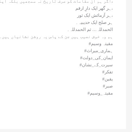
اگر ہم ان مقامات کو صرف تاریخ نہ سمجھیں بلکہ اپنی زندگی کا آئینہ بنا لیں تو ہر دل میں ایک حرا ہو سکتا ہے،
ہر گھر ایک دارِ ارقم،
ہر آزمائش ایک ثور،
ہر صلح ایک حدیبیہ۔
الحمدللہ… ثم الحمدللہ۔
ہم وہ خوش نصیب ہیں جن کے پاس یہ روشن نشانیاں ہیں۔
#مقیتہ وسیم
#ہماری_میراث
#ایمان_کی_دولت
#سیرت_کے_نشان
#تفکر
#یقین
#صبر
#مقیتہ_وسیم