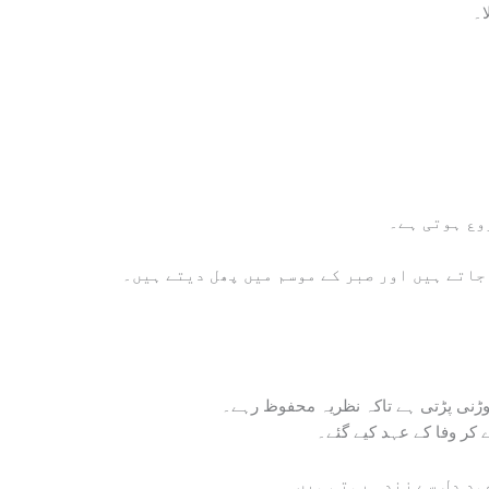
ا۔
وع ہوتی ہے۔
جاتے ہیں اور صبر کے موسم میں پھل دیتے ہیں۔
ڑنی پڑتی ہے تاکہ نظریہ محفوظ رہے۔
کر وفا کے عہد کیے گئے۔
دِ دل سے زندہ رہتی ہیں۔