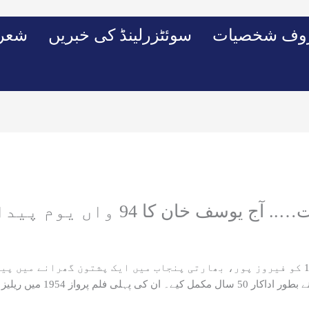
وف شخصیات
سوئٹزرلینڈ کی خبریں
شعرو
 یوسف خان کا 94 واں یوم پیدائش ہے۔