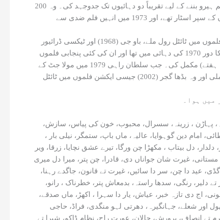
یوسف خان ان چند اداکاروں میں سے ایک تھے جن کی اداکاری اور ڈائیلاگ ڈیلیوری بہت فطری اور سادہ تھی۔ انہوں نے ایک سپر اسٹار فلم ہیرو بننے کے لیے تقریباً دو دہائیوں تک جدوجہد کی۔ وہ 200
سے زائد فلموں میں نظر آئے، 1/4 اردو فلمیں تھیں، لیکن وہ کبھی بھی اردو فلموں میں سپر اسٹار نہیں بن سکے۔ وہ صرف پنجابی فلموں کے سپر اسٹار تھے، اور 1973 میں انہیں فلم ضدی سے
ان کی پہلی پنجابی فلم 1962 میں پہاڑن تھی لیکن انہیں 1950/60 کی دہائی میں معاون اداکار کے طور پر جانا جاتا تھا۔ اگرچہ انہیں دو فلموں میں ٹائٹل رول ملے، باو جی (1968) اور ٹیکسی ڈرائیور
(1970) اور بطور سولو ہیرو بابل (1971) ایک سپر ہٹ فلم تھی، لیکن سولو ہیرو کے طور پر دیگر تمام فلمیں فلاپ ہوگئیں۔ ان کا عروج کا دور 1970 کی دہائی میں تھا اور ان کی کئی پنجابی فلموں
نے بڑی جوبلیاں منائی تھیں۔ ان کی فلم خطرناک (1974) پہلی پنجابی فلم تھی جس نے لاہور اور کراچی میں بیک وقت ڈائمنڈ جوبلی (100 ہفتے) مکمل کی۔ جب سلطان راہی 1979 میں مولا جٹ کے
بعد غالب ہیرو بنے۔ یوسف خان کو دوبارہ دوسری پسند کی طرف دھکیل دیا گیا، لیکن انہیں 2000 میں پرانے کرداروں میں بڑی کامیابی ملی اور وہ بڈھا گجر (2002) جیسی ایکشن فلموں میں ٹائٹل
ازہ، پہاڑن ، زرینہ، سسرال، محبوب، خون کی پیاس، سازش،
ی، امام دین گوہوایا، عالیہ، ماں باپ، ستمگر، نیلی بار ،
لدار، دل بیتاب ، مکھڑا چن ورگا، تیرے عشق نچایا، زرقا، ویر
ھ مستانی، غیرت شان جواناں دی، قادرا، چن پتر، میرا دل میری
گڈی، عید دا چن، سر دا سائیں، غیرت تے قانون، جاگدے رہنا،
تے دلیر، رنگی، سدھا راستہ، بدمعاش پتر، خطرناک ، رانو،
ی، اج دی تازہ خبر، عیاش، یار دا سہرا ، اکھڑ، ماں صدقے،
ھول اور شعلے، جہانگیرہ، دھرتی لہو منگدی، فراڈ، حاجی
م تے انصاف، پرورش، چالان، عورت راج، نظام ڈاکو، شیرا تے