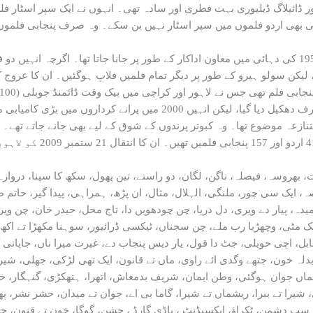
نازعہ موضوع تھا۔ وہ کبوتر پرندوں کے شوق کے لیے بھی جانے جاتے تھے۔
 بھروسہ، فیصلہ، ناگن، لگان، دو راستے، تین پھول، سکھ کا سپنا، درو
ہ، ایک سی چور، ملنگی، الہلال، مثال، ان پڑھ، ہمراہی، پیدا گیر، حاتم طائ
، پیار دے ویری، دل دریا، چن چودھویں دا، تاج محل، حیدر خان، چن ویر، د
ا ایک مٹی، وچھڑیا رب ملے، چن سجناں، ٹیکسی ڈرائیور، سوہنا مکھڑا تے اک
بابل، اچی حویلی، جٹ دا قول، یار دیس پنجاب دے، غیرت میرا ناں، جاپانی 
بدلہ خون، جتھے وگدی ائے راوی، ماں تے قانون، ایک تھی لڑکی، جھلی، شیر 
ماں جوان ہوگئی، وطن ایمان، شریف بدمعاش، اتھرا، ہتھکڑی، گنہگار، خون
شیرا تے ببرا، ریشماں تے شیرا، گاما بی اے، جوان تے میدان، حشر نشر، پ
 سب دشمن، ٹکراؤ، ایکسیڈنٹ ، باڈی گارڈ ، جشن، گوگا، خون تے قنون، جر