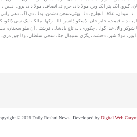
گبرو، ایک پتر ایک ویر، مولا داد، جرم تے انصاف، مولا داد، پرواہ نہیں ، 
میلہ تے میدان، علاقہ انچارج، دلہ بھٹی،سجن دشمن، بدلے دی اگ، دھی رانی
ہیے دے، قیمت، جابر خان، ڈسکو ڈانسر، اللہ رکھا، مالکا، ایک سی ڈاکو، ک
ا شوکر والا، خدا گواہ، چکوری، بے تاج بادشاہ، فرشتہ، آن ملو سجناں، 
opyright © 2026 Daily Roshni News | Developed by
Digital Web Caryo