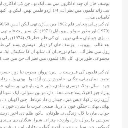
کامیابی ملی۔
رول میں نظر آئے۔ میڈم نورجہاں کے ساتھ ان کا سکینڈل ایک مت
مجموعی طور پر وہ کل 198 فلموں میں نظر آئے جن میں سے 41 اردو اور 157 پنجابی فلمیں تھیں۔ ان کا انتقال 21 ستمبر 2009 کو لاہور میں ہوا۔
ان کی فلموں کی فہرست یہ ہیں: پرواز، مجرم، نیا دور، حسرت،
نیتیجہ، ماں بیٹی، جگنی، خاموش رہو، آزاد، واہ بھئی واہ، رقاص
چودہ سال، بدلا، دوسری شادی، دلیر خان، باو جی، پرستان، حمیدہ
پیارا، جیو ڈھولا، یملا جٹ، محلے دار، دو نین سوالی، ایک سون
آرزو، رب راکھا، دیس میرے جیداراں دا، غرناطہ چنن اکھیاں دا، 
بھائی بھائی، جنگو، خون دا دریا، ضدی، غیرت دا نشان، خون دا 
جواب، ماں دا لال، زندگی تے طوفان، ہاکو، ظلم دی اخیر ، ریش
سوہنی ماہیوال، دارا، وارنٹ، چترا تے شیرا، شگناں دی مہندی، 
کھوکھر، چور سپاہی، جبرو، آخری گولی، وفادار، امیر تے غریب،