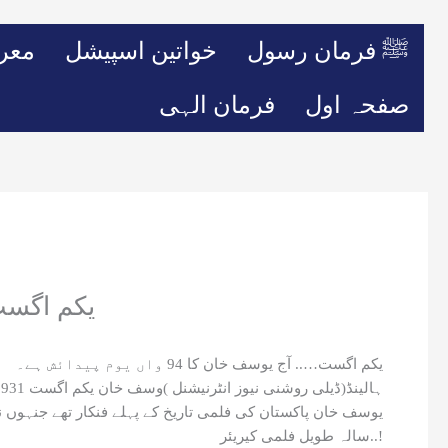
ﷺ فرمان رسول
خواتین اسپیشل
معر
صفحہ اول
فرمان الہی
یکم اگست….. آج
یکم اگست….. آج یوسف خان کا 94 واں یوم پیدائش ہے۔
ہالینڈ(ڈیلی روشنی نیوز انٹرنیشنل )وسف خان یکم اگست 1931 کو فیروز پور، بھارتی پنجاب میں ایک پشتون گھرانے میں پیدا ہوئے۔
سالہ طویل فلمی کیریئر..!