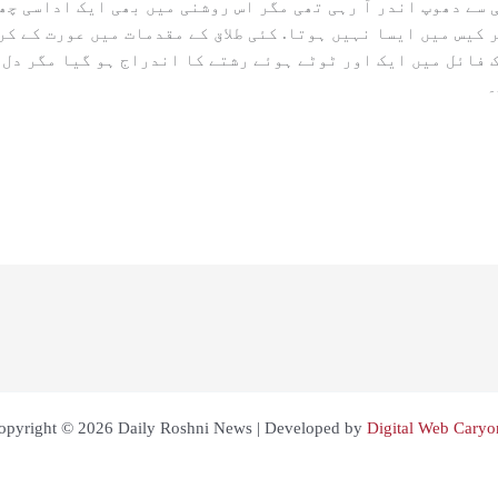
ی سے دھوپ اندر آ رہی تھی مگر اس روشنی میں بھی ایک اداسی چھ
ر کیس میں ایسا نہیں ہوتا. کئی طلاق کے مقدمات میں عورت کے کر
ک فائل میں ایک اور ٹوٹے ہوئے رشتے کا اندراج ہو گیا مگر دل 
opyright © 2026 Daily Roshni News | Developed by
Digital Web Caryo