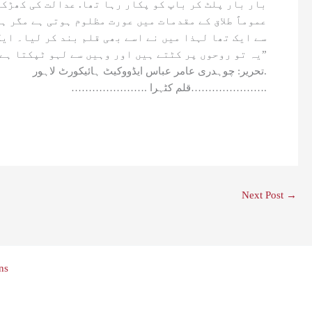
بار بار پلٹ کر باپ کو پکار رہا تھا. عدالت کی کھڑک
عموماً طلاق کے مقدمات میں عورت مظلوم ہوتی ہے مگر ہ
سے ایک تھا لہذا میں نے اسے بھی قلم بند کر لیا۔ ای
یہ تو روحوں پر کٹتے ہیں اور وہیں سے لہو ٹپکتا ہے۔”
تحریر: چوہدری عامر عباس ایڈووکیٹ ہائیکورٹ لاہور.
…………………. قلم کٹہرا………………….
Next Post
→
ns