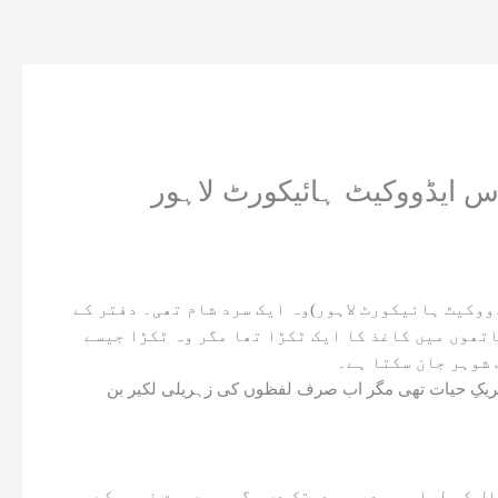
 ایڈووکیٹ ہائیکورٹ لاہور
وکیٹ ہائیکورٹ لاہور)وہ ایک سرد شام تھی۔ دفتر کے
اتھوں میں کاغذ کا ایک ٹکڑا تھا مگر وہ ٹکڑا جیسے
 شوہر جان سکتا ہے۔
شریکِ حیات تھی مگر اب صرف لفظوں کی زہریلی لکیر بن
ل کر لیا، ہر در پر دستک دی مگر وہ عورت غرور کے