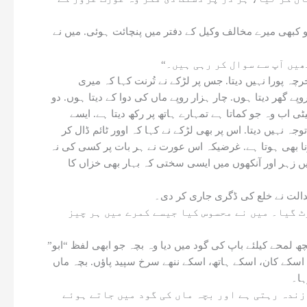
کبھی میرے مخالف وکیل کے دفتر میں پنچائت ہوئی. میں نے
ہ پورا نہیں دیتا. جس پر لڑکے نے تُرنت کہا کہ میری
ے گھر دیتا ہوں. چار ہزار روپے ماں کی دوا کے دیتا ہوں. دو
ی اب وہ جو کماتا ہے تمہارے ہاتھ پر رکھ دیتا ہے. ایسے
جہ نہیں دیتا. اس پر بھی لڑکے نے کہا کہ اوور ٹائم ڈال کر
نے سونا بھی ہوتا ہے. غرضیکہ اس عورت نے ہر بات پر کسی کی نہ
یں زہر اور آنکھوں میں ایسی سختی کہ بہار بھی خزاں کا
دالت نے خلع کی ڈگری جاری کر دی۔
ٹ گیا۔ میں نے محسوس کیا جیسے کمرے میں ہر چیز
چھ لمحے کیلئے باپ کی گود میں دیا وہ بچہ جو ابھی لفظ “ابو”
، اسکے کان، اسکے ہاتھ، اسکے ننھے سرخ سپید پاؤں. بچہ ماں
ہا۔
زندہ رہتی ہے اور بچہ ماں کی گود میں جاتے ہوئے