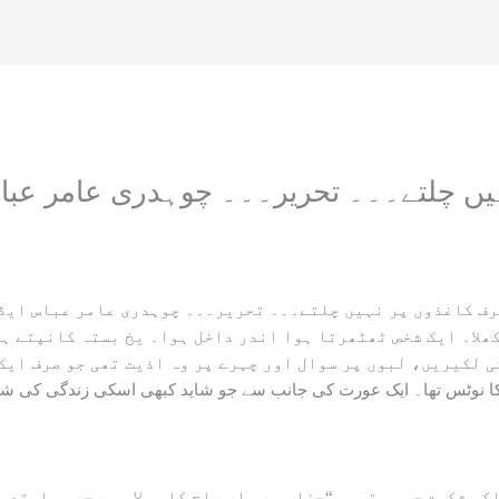
یں چلتے۔۔۔ تحریر۔۔۔ چوہدری عامر عباس
ف کاغذوں پر نہیں چلتے۔۔۔ تحریر۔۔۔ چوہدری عامر عباس ایڈو
کھلا۔ ایک شخص ٹھٹھرتا ہوا اندر داخل ہوا۔ یخ بستہ کانپتے ہ
ی لکیریں، لبوں پر سوال اور چہرے پر وہ اذیت تھی جو صرف ایک
لع کا نوٹس تھا۔ ایک عورت کی جانب سے جو شاید کبھی اسکی زندگی کی 
کہ شکست چھپی تھی۔ “جناب ہر بار صلح کا بولا، ہر حربہ استعما