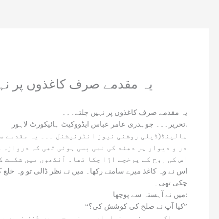
یہ مقدمے صرف کاغذوں پر نہ
یہ مقدمے صرف کاغذوں پر نہیں چلتے۔۔۔
تحریر۔۔۔ چوہدری عامر عباس ایڈووکیٹ ہائیکورٹ لاہور.
ہالینڈ(ڈیلی روشنی نیوز انٹرنیشنل ۔۔۔ یہ مقدمے صر
در و دیوار پر دھند کی نمی بسی ہوئی تھی کہ دروازہ 
اس کی روح کے پرخچے اڑا چکا تھا۔ آنکھوں میں شکست ک
اس نے وہ کاغذ میرے سامنے رکھا۔ میں نے نظر ڈالی تو وہ خ
چکی تھی۔
میں نے آہستہ سے پوچھا:
“کیا آپ نے صلح کی کوشش کی؟”
وہ ہلکی سی ہنسی ہنسا. ایسی ہنسی جس میں طنز نہیں بل