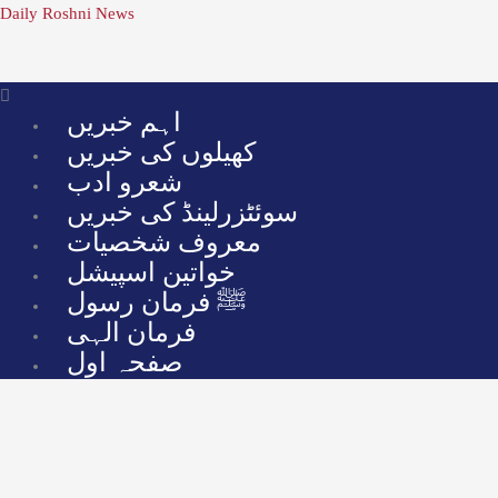
Skip
Menu
Daily Roshni News
to
content
اہم خبریں
کھیلوں کی خبریں
شعرو ادب
سوئٹزرلینڈ کی خبریں
معروف شخصیات
خواتین اسپیشل
ﷺ فرمان رسول
فرمان الہی
صفحہ اول