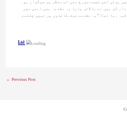
پی ہوئی تھی جیسے سورج بھی اس منظر پر سوگوار ہو۔
دار کو میں نے بالاتر پایا یہ مقدمہ بھی انھی میں
کہہ رہا تھا: “یہ مقدمے صرف کاغذوں پر نہیں چلتے،
←
Previous Post
C