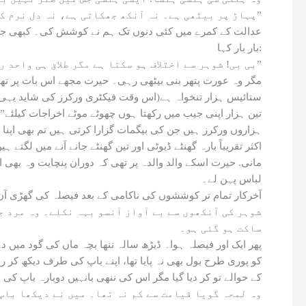
پہاڑ پر بیٹھی ہے۔ نہ آنکھ جھکاتی ہے، نہ دل نرم کرتی ہے۔”
عدالت کے کمرے میں کئی دنوں تک ہم نے کوشش کی۔ کبھی جج کے
بار بار کہا:
“بی بی! شوہر سے اختلاف ہو سکتا ہے مگر طلاق ہی واحد راستہ نہیں۔ یہ ڈیڑھ سالہ کمسن بچہ دیکھیے، اس کی معصوم آنکھیں آپ سے سوال کر رہی ہیں۔”
مگر وہ عورت پتھر بنی بیٹھی رہی۔ حیرت مجھے اس بات پر تھی ک
ستائیس ہزار تنخواہ ہے(اس وقت فیکٹری ورکرز کی شاید یہی تنخوا
تین ہزار اپنی جیب میں رکھتا ہوں چھوٹے موٹے اخراجات کیلئے”. 
ہزاروں ورکرز ہیں جن کی بیگمات گزارا کرتی ہیں تم بھی اپنا بجٹ
اکثر تقریباً بارہ گھنٹے ڈیوٹی اور تین گھنٹے جانے آنے میں لگت
مانی. حیرت اسکے والد والدہ پر تھی کہ دوران پنچایت وہ بھی 
لباس پہن لے۔
آخرکار تمام تر کوششوں کی ناکامی کے بعد فیصلہ کی گھڑی آ
شوہر کی آنکھوں سے بے آواز آنسو بہہ نکلے۔ وہ مرد ج
ساکت ہو گئی ہو۔
پھر ایک اور فیصلہ ہوا۔ ڈیڑھ سالہ ننھا بچہ ماں کی گود میں دے
کو پوری طرح بول بھی نہ پایا تھا، اپنے باپ کی طرف دیکھ کر ر
کے حوالے تو کر دیا گیا مگر اس کی ننھی بانہیں دوبارہ باپ کی
وہ لمحہ گویا قیامت سے کم نہ تھا۔ میں نے دیکھا باپ 