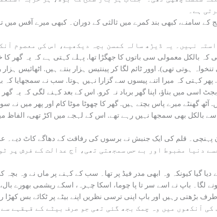
 سامنے، کبھی بند کمرے میں ثالثی کے دوران۔ کبھی میرے آفس میں تو 
ہ بالکل معمولی سی باتوں کا جھگڑا تھا. پہلے کہتی ہے کہ یہ گھر کا خرچ
ہ ہوتی تھی). اوور ٹائم لگا کر پینتیس ہزار بنتے ہیں. اٹھائیس ہزار روپ
پھر کہتی کہ میرا اتنے پیسوں سے گزارا نہیں ہوتا. سب نے سمجھایا کہ بیٹ
 اسی میں بناؤ، اپنا گھر برباد نہ کرو. اس کے بعد کہنے لگی کہ یہ گھر تو
ے ہیں. آٹھ گھنٹے میرے پاس بچتے ہیں. گھر کا چھوٹا موٹا کام اور پھر میں 
اسے بالکل بھی سمجھا نہیں رہے تھے. اس کے لہجے میں اکڑ تھی، الفاظ م
ن پہنچی۔ قلم کی ایک جنبش نے برسوں کی رفاقت کے دھاگے کاٹ دیے۔ ع
سے دنیا مضبوط اور بے حس سمجھتی تھی، آج عدالت کے فرش پر ٹو
 دیا گیا کیونکہ وہ ابھی مدر فیڈ پر تھا۔ سب کے کہنے پر ماں نے وہ بچہ ک
ونے لگا۔ باپ نے اسے سر تا پا چوما، اسکا چہرہ، اسکے ریشمی بھورے بال
 طرف بڑھتی رہیں اور باپ اپنی ترسی نظریں اپنے بیٹے پر ٹکائے بس کھڑا ر
کی آنکھوں میں وہ چمک بجھ گئی تھی جو صرف بیٹے کے قہقہے سے 