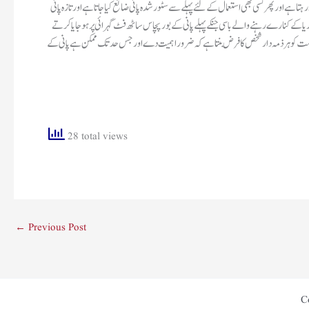
 ہے اور پھر کسی بھی استعمال کے لئے پہلے سے سٹور شدہ پانی ضائع کیا جاتا ہے اور تازہ پانی
یا کے کنارے رہنے والے باسی جنکے پہلے پانی کے بور پچاس ساٹھ فٹ گہرائی پر ہو جایا کرتے
خواست کو ہر ذمہ دار شخص کا فرض بنتا ہے کہ ضرور اہمیت دے اور جس حد تک ممکن ہے پانی کے
28 total views
←
Previous Post
C