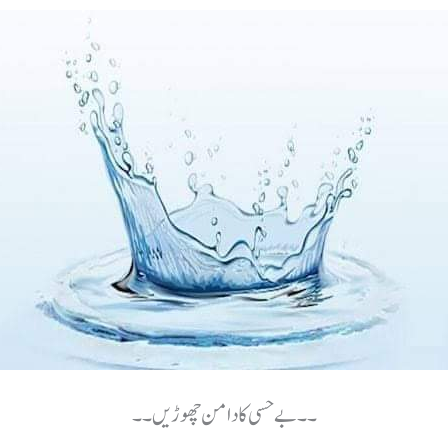
۔۔بےحسی کا دامن چھوڑیں۔۔