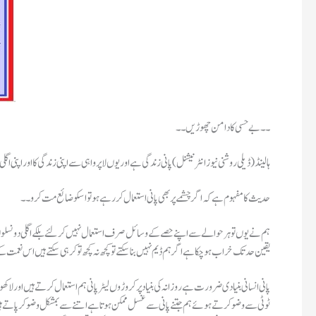
۔۔بےحسی کا دامن چھوڑیں۔۔
ہالینڈ(ڈیلی روشنی نیوز انٹرنیشنل )پانی زندگی ہے اور یوں لاپرواہی سے اپنی زندگی کا اور اپنی اگ
حدیث کا مفہوم ہے کہ اگر چشمے پر بھی پانی استعمال کر رہے ہو تو اسکو ضائع مت کرو۔۔
ہم نے یوں تو ہر حوالے سے اپنے حصے کے وسائل صرف استعمال نہیں کر لئے بلکے اگلی دو نسلوں ک
یقین حد تک خراب ہو چکا ہے اگر ہم ڈیم نہیں بنا سکتے تو کچھ نہ کچھ تو کر ہی سکتے ہیں اس نعم
پانی انسانی بنیادی ضرورت ہے روزانہ کی بنیاد پر کروڑوں لیٹر پانی ہم استعمال کرتے ہیں اور ل
ٹوٹی سے وضو کرتے ہوئے ہم جتنے پانی سے غسل ممکن ہوتا ہے اتنے سے بمشکل وضو کر پاتے ہیں۔س