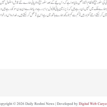
سٹوریج کا نظام اتنا ناقص بنایا ہوا ہے کہ دس بجے کے بعد سٹوریج والا پانی ہمارے لئے قابل استعمال نہیں رہتا
یم ہمارے ملک میں نہیں بن رہے ہیں کہ زیر زمین پانی کا لیول برابر رہے دریا ہمارے دن بدن سوکھ رہے ہیں در
یں کر سکتے اتنے کمزور ہیں تو کم سے کم جو کچھ ہمارے ہاتھ میں ہے اس پر تو عمل کر سکتے ہیں۔خدارہ اس در
opyright © 2026 Daily Roshni News | Developed by
Digital Web Caryo