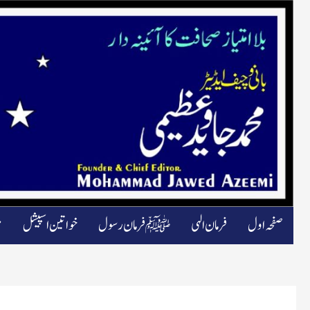
صفحہ اول
فرمان الہی
ﷺ فرمان رسول
خواتین اسپیشل
م