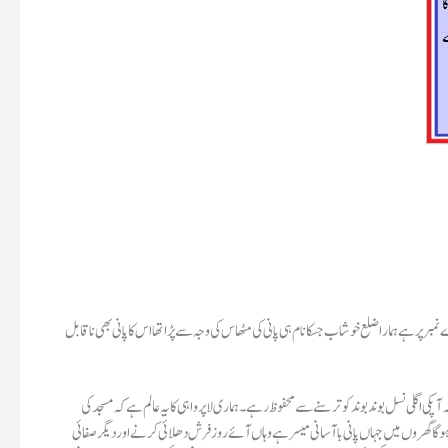
ر ہے ہمارا ضلع خوشاب جسکا نام ہی پانی کی مٹھاس کی وجہ سے پڑا تھا اس کا پانی بھی ناقابل
آپکی اگلی نسل بوند بوند کو ترسنے سے محفوظ رہے۔ہماری لاپرواہی کا یہ عالم ہے کہ مسجد کی
 گا گھروں میں جہاں پانی باآسانی میسر ہے وہاں آئے روز فرش دھلائی کرنے اور دیگر صفائی