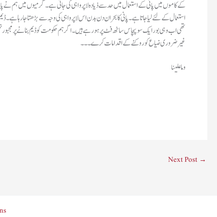
کے کاموں میں پانی کے استعمال میں حد سے ذیادہ لاپرواہی کی جاتی ہے۔گرمیوں میں ہم نے پانی کی 
استعمال کے لئے لیا جاتا ہے۔پانی کا بحران دن بدن اس لاپرواہی کی وجہ سے بڑھتا جا رہا ہے۔ڈ
تھی اب وہی بور ایک سو پچاس ساٹھ فٹ پر ہو رہے ہیں۔اگر ہم حکومت کو ڈیم بنانے پر مجبور نہ
غیر ضروری ضیاع کو روکنے کے اقدامات کرے۔۔۔
وما علینا
Next Post
→
ns