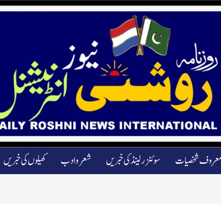
عروف شخصیات
سوئٹزرلینڈ کی خبریں
شعرو ادب
کھیلوں کی خبریں