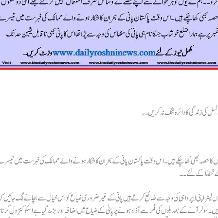
لی نسل کی زندگی کا دائرہ تنگ نہ کریں۔۔
ا حصہ بھی کھا چکے ہیں۔اس وقت پاکستان پانی کے بحران کا شکار ہونے والے ممالک کی فہرست میں تیسرے نمبر پ
ت کے تحفظ کے لئے۔۔
اکھوں لیٹر اپنی لاپرواہی کی وجہ سے ضائع کرتے ہیں پانی کے غیر ضروری ضیاع کو اس خیال سے بچانے لگ جائیں کہ 
ولر آنے کے بعد بلوں کی فکر سے آذاد ہونے پر پانی کے ضیاع میں اضافہ اور بڑھ گیا ہے اسکو کنٹرول کرنا ہو