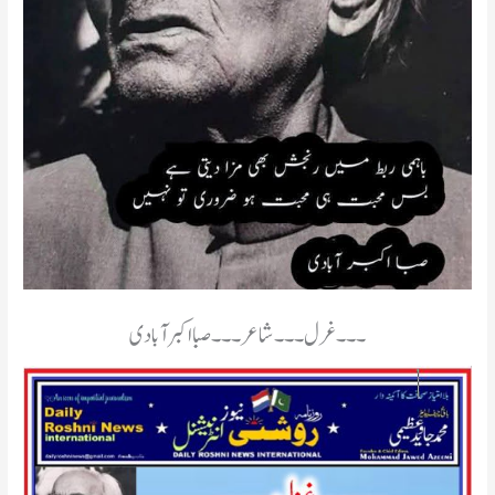
۔۔۔غرل۔۔۔شاعر۔۔۔صبا اکبر آبادی