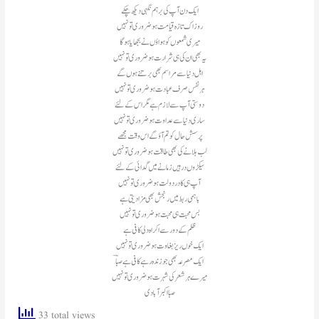
ایک دن آپ کی برہم نگہی دیکھ چکے
روز اک تازہ قیامت ہو ضروری تو نہیں
میری شمعوں کو ہواؤں نے بجھایا ہوگا
یہ بھی ان کی ہی شرارت ہو ضروری تو نہیں
اہل دنیا سے مراسم بھی برتنے ہوں گے
ہر نفس صرف عبادت ہو ضروری تو نہیں
دوستی آپ سے لازم ہے مگر اس کے لئے
ساری دنیا سے عداوت ہو ضروری تو نہیں
پرسش حال کو تم آؤ گے اس وقت مجھے
لب ہلانے کی بھی طاقت ہو ضروری تو نہیں
سیکڑوں در ہیں زمانے میں گدائی کے لئے
آپ ہی کا در دولت ہو ضروری تو نہیں
باہمی ربط میں رنجش بھی مزا دیتی ہے
بس محبت ہی محبت ہو ضروری تو نہیں
ظلم کے دور سے اکراہ دلی کافی ہے
ایک خوں ریز بغاوت ہو ضروری تو نہیں
ایک مصرعہ بھی جو زندہ رہے کافی ہے صباؔ
میرے ہر شعر کی شہرت ہو ضروری تو نہیں
صبا اکبر آبادی
33 total views