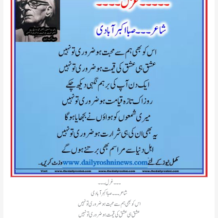
۔۔۔غرل۔۔۔
شاعر۔۔۔صبا اکبر آبادی
اس کو بھی ہم سے محبت ہو ضروری تو نہیں
عشق ہی عشق کی قیمت ہو ضروری تو نہیں