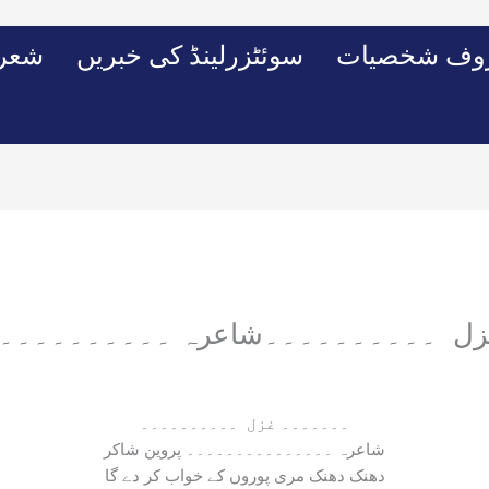
وف شخصیات
سوئٹزرلینڈ کی خبریں
شعرو
ل ۔۔۔۔۔۔۔۔۔۔شاعرہ ۔۔۔۔۔۔۔۔۔۔ پ
۔۔۔۔۔۔۔ غزل ۔۔۔۔۔۔۔۔۔۔
شاعرہ ۔۔۔۔۔۔۔۔۔۔۔۔۔۔۔ پروین شاکر
دھنک دھنک مری پوروں کے خواب کر دے گا