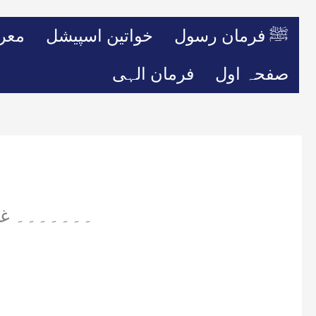
ﷺ فرمان رسول
خواتین اسپیشل
معر
صفحہ اول
فرمان الہی
۔۔۔۔۔۔۔ غز