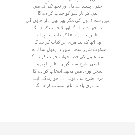
جنوں پسند ہے دل اور تجھ تک آنے میں
بدن کو ناؤ لہو کو چناب کر دے گا
میں سچ کہوں گی مگر پھر بھی ہار جاؤں گی
وہ جھوٹ بولے گا اور لا جواب کر دے گا
انا پرست ہے اتنا کہ بات سے پہلے
وہ اٹھ کے بند مری ہر کتاب کر دے گا
سکوت شہر سخن میں وہ پھول سا لہجہ
سماعتوں کی فضا خواب خواب کر دے گا
اسی طرح سے اگر چاہتا رہا پیہم
سخن وری میں مجھے انتخاب کر دے گا
مری طرح سے کوئی ہے جو زندگی اپنی
تمہاری یاد کے نام انتساب کر دے گا