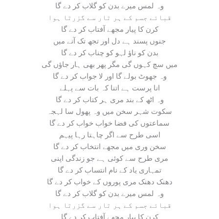
وہ لمس میرے بدن کو گلاب کر دے گا
قبائے جسم کے ہر تار سے گزرتا ہوا
کرن کا پیار مجھے آفتاب کر دے گا
جنوں پسند ہے دل اور تجھ تک آنے میں
بدن کو ناؤ لہو کو چناب کر دے گا
میں سچ کہوں گی مگر پھر بھی ہار جاؤں گی
وہ جھوٹ بولے گا اور لا جواب کر دے گا
انا پرست ہے اتنا کہ بات سے پہلے
وہ اٹھ کے بند مری ہر کتاب کر دے گا
سکوت شہر سخن میں وہ پھول سا لہجہ
سماعتوں کی فضا خواب خواب کر دے گا
اسی طرح سے اگر چاہتا رہا پیہم
سخن وری میں مجھے انتخاب کر دے گا
مری طرح سے کوئی ہے جو زندگی اپنی
تمہاری یاد کے نام انتساب کر دے گا
دھنک دھنک مری پوروں کے خواب کر دے گا
وہ لمس میرے بدن کو گلاب کر دے گا
قبائے جسم کے ہر تار سے گزرتا ہوا
کرن کا پیار مجھے آفتاب کر دے گا