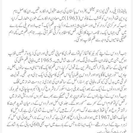
ہالینڈ(ڈیلی روشنی نیوزانٹرنیشنل )فردوس پاکستان کی بہت مقبول اداکارہ تھیں۔ ان کا اصل نام
پروین تھا، فردوس کو نقشب نے فانوس (1963) میں معاون اداکارہ کے طور پر متعارف کرایا،
جب کہ مرکزی کردار کومل اور سلمان پیرزادہ نے ادا کیا۔ یہ فلم ایک آسیب ذدہ حویلی کے بارے
میں تھی، جہاں ایک رقاصہ اپنے کلاسیکی رقص کا مظاہرہ کرتی نظر آتی ہے۔ . تاہم، فلم میں کچھ اہم
تکنیکی خامیوں کی وجہ سے فلم فلاپ ہوگئی۔
جب فردوس نے اپنے کیرئیر کا آغاز کیا تو اسے فوری کامیابی نہیں ملی اور ان کی زیادہ تر فلمیں فلاپ
ہوئیں جن میں خاندان، ملنگ، لائی لگ اور عورت شامل ہیں۔ 1965 میں پنجابی فلم ملنگی کی
کامیابی کے ساتھ بالآخر انہیں ناظرین نے قبول کرلیا۔ اس فلم کا ایک گانا “ماہی وے سانوں بھل نہ
جاویں” نور جہاں کا گایا ہوا اور فردوس پر فلمایا گیا اس فلم کی کامیابی کی ایک بڑی وجہ تھی۔ قبولیت
خوشی میں بدل گئی کیونکہ پنجابی سپر اسٹار اکمل کے ساتھ ان کی جوڑی زبردست انداز میں کلک
ہوگئی اور دونوں نے ایک کے بعد ایک جوبلی ہٹ اسکور کرنا شروع کر دیا (اکبرہ، چاچا جی وغیرہ)۔
جب فردوس نے اپنے بالوں کے ساتھ ان پرجوش ٹھمکے سے بھرے نمبروں کو درویش انداز میں
رقص کیا تو عوام اس کے سحر سے مسحور ہو گئے۔ جلد ہی اکمل اور فردوس کے درمیان شدید محبت کا
رشتہ شروع ہو گیا تھا (بہت سے لوگ اصرار کرتے ہیں کہ انہوں نے شادی کر لی ہے)۔ اکمل کا
اچانک انتقال 1967 میں ہوا، اندرونی ذرائع کا دعویٰ ہے کہ فردوس کے ناراض بھائی ہی اکمل کو
زہر دینے کے ذمہ دار تھے – ایک ایسا ستارہ جس کے بارے میں اب بھی 60 کی دہائی کے بادشاہ کے
طور پر بات کی جاتی ہے۔