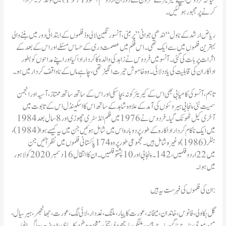
کرنے پر مجبور ہو گئیں۔
ریاض ارشد کے ناول “اندھی جوانی” پر مبنی، آنسو رنگین لالی وڈ فلموں کے ابتدائی دور میں بننے والی
بہترین فلموں میں سے ایک تھی۔ اس فلم میں عصمت دری کے حساس مسئلے اور اس کے بعد کے
اثرات پر بات کی گئی۔ آنسو میں فردوس نے زاہد کی والدہ کا کردار ادا کیا اور اپنے مداحوں کو بطور
اداکار ان کی قابلیت کی یاد دلائی۔ وہ خاموش حیرت انگیز تھی، چاہے ماں کے ناواقف کردار میں ہو۔
تاہم، آنسو کی کامیابی بھی اس کے کیریئر کو نہ بچا سکی اور اس کے ساتھ ساتھ ممتاز، آسیہ اور انجمن
سمیت نئی پنجابی ہیروئنوں کی آمد کے علاوہ شاہد کے ساتھ اس کا اسکینڈل اس کے تابوت میں
آخری کیل ٹھونک گیا۔ فردوس نے 1976 میں فلم انڈسٹری چھوڑی اور 8 سال بعد 1984
میں ایک ناکام کردار اداکارہ کے طور پر دوبارہ اس میں شامل ہوئیں جن میں یہ کیسے ہوا (1984)،
ہٹلر (1986) وغیرہ شامل ہیں۔ مجموعی طور پر وہ 174 پاکستانی فلموں میں نظر آئیں جن
میں 22 اردو فلمیں، 142۔ پنجابی اور 10 پشتو فلمیں۔ ان کا انتقال 16 دسمبر 2020 کو لاہور
میں ہوا۔
ان کی فلموں کی فہرست یہ ہیں:
گل بکاولی، فانوس، خاندان، میخانہ، عورت کا پیار، ملنگ، غددار ، لائی لگ، عورت، جھانجھر، ہیر سیال،
من موجی، ناچے ناگن باجے بین، ملنگی، ماجھے دی جٹی، معجزہ، وطن کا سپاہی، ان پڑھ ، جاگ اٹھا