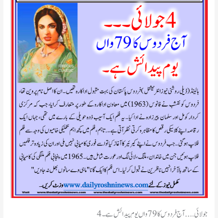
4 جولائی….. آج فردوس کا 79 واں یوم پیدائش ہے۔