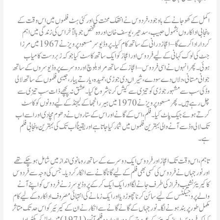
اکمل کے کھو جانے کے باوجود، فردوس نے انتھک محنت کی اور کئی ہٹ فلموں میں اس وقت کے
پنجابی اداکاروں بشمول حبیب، سدھیر، یوسف خان اور وہ شخص جو بالآخر اس کی زندگی میں اہم
کردار ادا کرے گا – اعجاز درانی کے ساتھ کام کیا۔ پروڈیوسر مسعود پرویز نے 1967 میں مرزا
جٹ کی لوک کہانی کے لیے فردوس اور اعجاز کو ایک ساتھ کاسٹ کیا جو کہ زبردست کامیاب
ہوئی۔ پھر انہوں نے اسی فردوس – اعجاز کے ساتھ مراد بلوچ اور دوسرے پروڈیوسروں کے ساتھ
جوانی مستانی، دلاں دے سودے، شیراں دی جوڑ ی، حمیدہ، یار تے پیار، جیسی فلموں کے ساتھ لالی
وڈ کی سب سے مشہور جوڑی کو تیزی سے کیش کرنا شروع کیا۔ عشق نہ پچھے ذات سب تیزی سے
چل رہے ہیں۔ پھر مسعود پرویز نے 1970 میں ہیر رانجھا کے لیجنڈ کے لیے دونوں کو کاسٹ
کرتے ہوئے جیک پاٹ کیا۔ فلم، اس کے گانے اور اس کے ستاروں نے دھوم مچا دی اور اسے اب
تک لالی وڈ سے آنے والی بہترین فلموں میں شمار کیا جاتا ہے اور یقیناً اب تک کی بہترین پنجابی فلم
ہے۔
تاہم، اس وقت تک اعجاز اور فردوس ایک دوسرے کے ساتھ رومانوی انداز میں شامل ہو چکے تھے
اور نور جہاں نے فردوس کی کسی بھی فلم کے لیے گانا گانے سے انکار کر دیا۔ جس کی وجہ سے فردوس
کا کیریئر نشیب و فراز کی طرف جانے لگا اور ایک ایک کر کے پروڈیوسرز نے فردوس کو اپنے آنے
والے پروجیکٹس کے لیے سائن کرنا چھوڑ دیا اور ایک زمانے کی انتہائی مصروف اداکارہ کے لیے کام
مکمل طور پر بند ہونے لگا۔ نور جہاں کے گانے گانے سے انکار نے ان کے کیرئیر کو اس حد تک متاثر
کیا کہ فردوس اپنے کیریئر کے عروج کے دوران اردو فلم آنسو (1971) میں اولڈ کریکٹر ادا