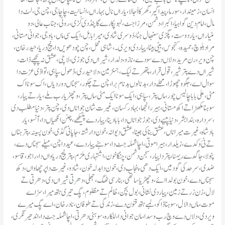
انسان، زمیندار، سورما، پیداگیر ، گھر کا اُجالا، یاراں نال بہاراں، انسانیت، چاچا جی ، چن جی، لٹ دا
مال، امام دین گواہیا، اکبرا، دشمن، مرزا جٹ، لہو پکارے گا پنڈ دی کُڑی، روٹی، جناب عالی، دو
مٹیاراں ، یار دوست، پگڑی سنبھال جٹا، دُوسری شادی، میرا بابل، ایک سی ماں، باو جی، جوانی مستانی،
مراد بلوچ، حمیدہ، کنجوس، بیٹی بیٹا، پیار دی ویری۔ ، شاہی محل، چن چودھویں دا، پنج دریا، حیدر خان،
چن ویر، رن مرید، دلاں دے سودے، نازو، دلدار، شیراں دی جوڑی، لاچی، عشق نہ پچھے ذات ،
شیراں دے پتر شیر، قول قرار، پتھر تے لیک، جنٹر مین، دلا حیدری، ڈھول سپاہی، تواڈی عزت دا
سوال اے، جگو وچھوڑا، محلے دار،بد نالوں بدنام برا، چن تے چکور، سجناں دور دیاں، اک سونا اک
مٹی، علی بابا چالیس چور، ماں پتر، سپاہی، ایک سونا ایک مٹی، ماں پتر، وچھڑیا رب ملے، یار تے پیار،
سوہنا مکھڑا تے اکھ مستانی، ہیر رانجھا، بہادر کسان، غیرت شان جواناں دی ، چن پتر، دنیا مطلب دی
، سردارہ، بندا بشر، دنیا پیسے دی ، جوڑ جواناں دا، بابا دینا، پیار دے پلیکھے، چنن انکھیاں دا، آنسو، یار
بادشاہ، غیرت میرا ناں، عشق بنا کی جینا، عشق دیوانہ، خون دا رشتہ، جاپانی گڈی، خون پسینہ، پتر ہٹاں
تے نئ وکدے ، زیلدار، ہیرا موتی، اچا شملہ جٹ دا، سوہنے پیار دے، عید دا چن، میلے سجناں دے،
پٹولا، جاگدے ریہنا، پتر دا پیار، سجن دشمن، چنگا خون، اشتہاری ملزم، پتر پنج دریاواں دا، راجو، قاسو ،
ضدی، سرحد کی گود میں، ایک دھی پنجاب دی، خون دا بدلہ خون، شادو ، غیرت دا پرچھاواں، دکھ
سجناں دے، خون بولدا ائے، وچھڑیا ساتھی، بنارسی ٹھگ، جھلی، دھرتی شیراں دی ، دھرتی تے
لال، زن زر تے زمین، پیار دی نشانی، بول بچن، ظالم تے مظلوم، پگ تیری ہتھ میرا، سزاے
موت، ماں دا لال، سوہنا ڈاکو، لمبے ہتھ قنون دے، زندگی تے طوفان، نادر خان، اے پگ میرے
ویر دی، دلاں دے وچ رب وسدا، مان جوانی دا، للکارہ، سوہنی دھرتی، اچا شملہ جٹ دا، اندھیر نگری،