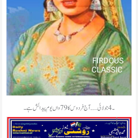
۔4 جولائی….. آج فردوس کا 79 واں یوم پیدائش ہے۔