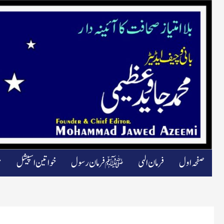
صفحہ اول
فرمان الہی
ﷺ فرمان رسول
خواتین اسپیشل
م