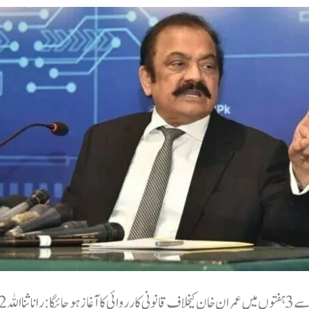
وں میں عمران خان کیخلاف قانونی کارروائی کا آغاز ہو جائیگا: رانا ثنا اللہ