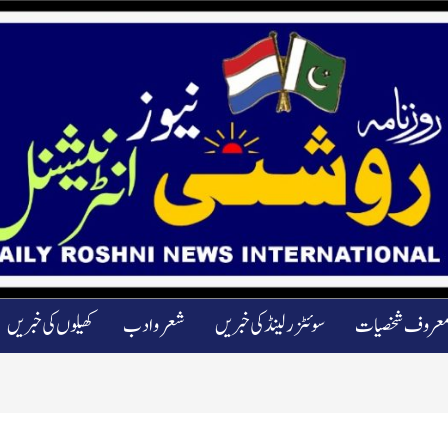
عروف شخصیات
سوئٹزرلینڈ کی خبریں
شعرو ادب
کھیلوں کی خبریں