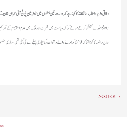
وفاقی وزیر داخلہ رانا ثنا اللہ کا کہنا ہے کہ دو سے تین ہفتوں میں چیئرمین پی ٹی آئی عمران خان 
رانا ثنا اللہ نے گفتگو کرتے ہوئے کہا کہ سیاست میں نفرت اور ملک میں عدم استحکام کے آ
وزیر داخلہ کا کہنا تھا کہ 9 مئی کو ہونے والے واقعات کی تیاری پہلے سے کی گئی تھی، ساری منصوبہ بند ی زمان پارک میں کی گئی۔
Next Post
→
ns