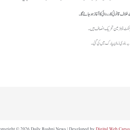
کے خلاف قانونی کارروائی کا آغاز ہوجائے گا۔
رکیٹکٹ چیئرمین تحریک انصاف ہیں۔
opyright © 2026 Daily Roshni News | Developed by
Digital Web Caryo