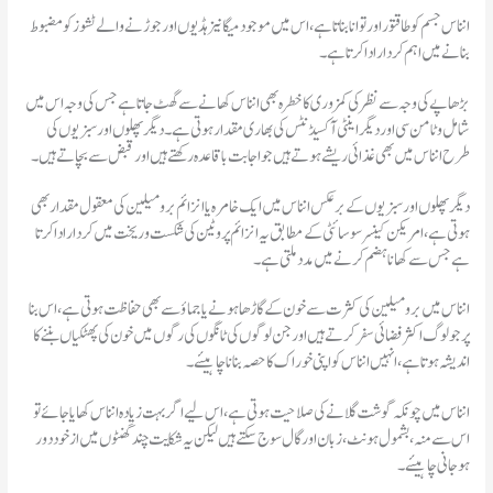
انناس جسم کو طاقتور اور توانا بناتا ہے، اس میں موجود میگانیز ہڈیوں اور جوڑنے والے ٹشوز کو مضبوط
بنانے میں اہم کردار ادا کرتا ہے۔
بڑھاپے کی وجہ سے نظر کی کمزوری کا خطرہ بھی انناس کھانے سے گھٹ جاتا ہے جس کی وجہ اس میں
شامل وٹامن سی اور دیگر اینٹی آکسیڈنٹس کی بھاری مقدار ہوتی ہے۔ دیگر پھلوں اور سبزیوں کی
طرح انناس میں بھی غذائی ریشے ہوتے ہیں جو اجابت باقاعدہ رکھتے ہیں اور قبض سے بچاتے ہیں۔
دیگر پھلوں اور سبزیوں کے برعکس انناس میں ایک خامرہ یا انزائم برومیلین کی معقول مقدار بھی
ہوتی ہے، امریکن کینسر سوسائٹی کے مطابق یہ انزائم پروٹین کی شکست و ریخت میں کردار ادا کرتا
ہے جس سے کھانا ہضم کرنے میں مدد ملتی ہے۔
انناس میں برومیلین کی کثرت سے خون کے گاڑھا ہونے یا جماؤ سے بھی حفاظت ہوتی ہے، اس بنا
پر جو لوگ اکثر فضائی سفر کرتے ہیں اور جن لوگوں کی ٹانگوں کی رگوں میں خون کی پھٹکیاں بننے کا
اندیشہ ہوتا ہے، انہیں انناس کو اپنی خوراک کا حصہ بنانا چاہیئے۔
انناس میں چونکہ گوشت گلانے کی صلاحیت ہوتی ہے، اس لیے اگر بہت زیادہ انناس کھایا جائے تو
اس سے منہ، بشمول ہونٹ، زبان اور گال سوج سکتے ہیں لیکن یہ شکایت چند گھنٹوں میں از خود دور
ہو جانی چاہیئے۔