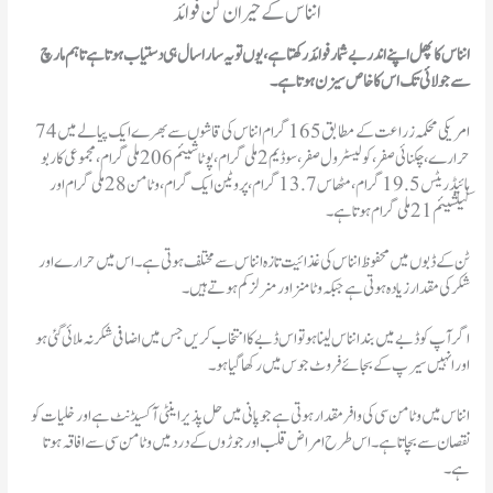
انناس کے حیران کن فوائد
انناس کا پھل اپنے اندر بے شمار فوائد رکھتا ہے، یوں تو یہ سارا سال ہی دستیاب ہوتا ہے تاہم مارچ
سے جولائی تک اس کا خاص سیزن ہوتا ہے۔
امریکی محکمہ زراعت کے مطابق 165 گرام انناس کی قاشوں سے بھرے ایک پیالے میں 74
حرارے، چکنائی صفر، کولیسٹرول صفر، سوڈیم 2 ملی گرام، پوٹاشیئم 206 ملی گرام، مجموعی کاربو
ہائیڈریٹس 19.5 گرام ،مٹھاس 13.7 گرام، پروٹین ایک گرام، وٹامن 28 ملی گرام اور
کیلشیئم 21 ملی گرام ہوتا ہے۔
ٹن کے ڈبوں میں محفوظ انناس کی غذائیت تازہ انناس سے مختلف ہوتی ہے۔ اس میں حرارے اور
شکر کی مقدار زیادہ ہوتی ہے جبکہ وٹامنز اور منرلز کم ہوتے ہیں۔
اگر آپ کو ڈبے میں بند انناس لینا ہو تو اس ڈبے کا انتخاب کریں جس میں اضافی شکر نہ ملائی گئی ہو
اور انہیں سیرپ کے بجائے فروٹ جوس میں رکھا گیا ہو۔
انناس میں وٹامن سی کی وافر مقدار ہوتی ہے جو پانی میں حل پذیر اینٹی آکسیڈنٹ ہے اور خلیات کو
نقصان سے بچاتا ہے۔ اس طرح امراض قلب اور جوڑوں کے درد میں وٹامن سی سے افاقہ ہوتا
ہے۔