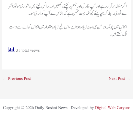
اگر مسئلہ برقرار رہے اور آپ خارش اور جسم پر چکتے دیکھیں اور سانس لینے میں دشواری ہو تو ڈاکٹر
سے فوری رابطہ کرنا چاہیئے کیونکہ بہت ممکن ہے کہ انناس سے آپ کو الرجی ہو۔
انناس میں چونکہ وٹامن سی بہت زیادہ ہوتا ہے، اس لیے زیادہ مقدار میں انناس کھانے سے دست
لگ سکتے ہیں۔
31 total views
←
Previous Post
Next Post
→
Copyright © 2026 Daily Roshni News | Developed by
Digital Web Caryons