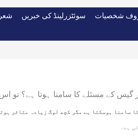
وف شخصیات
سوئٹزرلینڈ کی خبریں
شعرو
ور گیس کے مسئلے کا سامنا ہوتا ہے؟ تو ا
کا سامنا ہوسکتا ہے مگر کچھ لوگ زیادہ متاثر ہوت
ی ہے۔