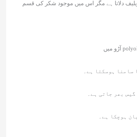
وجود شکر کی قسم fructose کے باعث اسے زیادہ مقدار میں کھانے سے گیس اور
ا سامنا ہوسکتا ہے۔
 گیس بھر جاتی ہے۔
یان ہوچکا ہے۔