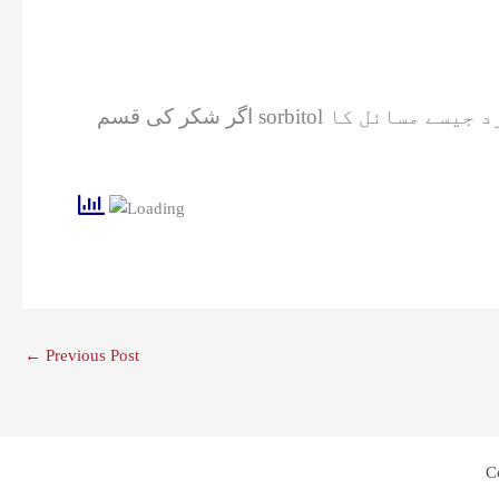
اگر شکر کی قسم sorbitol کو ہضم کرنے میں مشکلات کا سامنا ہوتا ہے تو اس پھل کو کھانے سے پیٹ پھولنے، گیس اور پیٹ درد جیسے مسائل کا
←
Previous Post
C