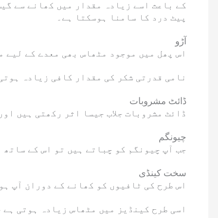
پیٹ درد کا سامنا ہوسکتا ہے۔
آڑو
اس پھل میں موجود مٹھاس بھی معدے کے لیے م
آڑو میں polyols نامی قدرتی شکر کی مقدار کافی زی
ڈائٹ مشروبات
ڈائٹ مشروبات جلاب جیسا اثر رکھتی ہیں اور
چیونگم
جب آپ چیونگم کو چباتے ہیں تو اس کے ساتھ 
سخت کینڈی
اس طرح کی ٹافیوں کو کھانے کے دوران آپ ہو
اسی طرح کینڈیز میں مٹھاس زیادہ ہوتی ہے ج