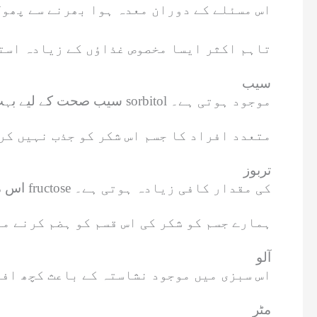
اس مسئلے کے دوران معدہ ہوا بھرنے سے پھول
تاہم اکثر ایسا مخصوص غذاؤں کے زیادہ استع
سیب
سیب صحت کے لیے بہت زیادہ فائدہ مند پھل ہے مگر یہ پیٹ میں گیس کی وجہ بن سکتا ہے کیونکہ اس میں شکر کی ایک قسم sorbitol موجود ہوتی ہے۔
متعدد افراد کا جسم اس شکر کو جذب نہیں کر
تربوز
اس مزیدار پھل میں شکر کی ایک قسم fructose کی مقدار کافی زیادہ ہوتی ہے۔
ہمارے جسم کو شکر کی اس قسم کو ہضم کرنے می
آلو
اس سبزی میں موجود نشاستہ کے باعث کچھ افر
مٹر