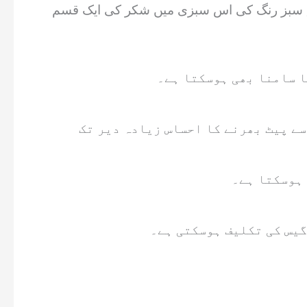
سبز رنگ کی اس سبزی میں شکر کی ایک قسم galacto-oligosaccharides موجود ہوتی ہے جو معدے میں موجود بیکٹریا کی غذا بنتی ہے جس سے اضافی
ا سامنا بھی ہوسکتا ہے۔
سے پیٹ بھرنے کا احساس زیادہ دیر تک
 ہوسکتا ہے۔
گیس کی تکلیف ہوسکتی ہے۔