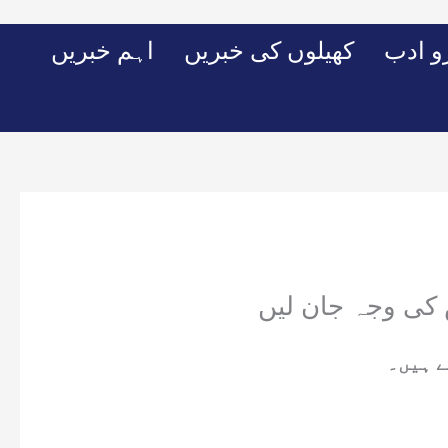
Skip
to
 ادب
کھیلوں کی خبریں
اہم خبریں
content
س کی وجہ جان لیں
ے ہیں۔