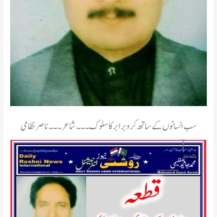
سب انسانوں کے ساتھ کرو برابر کا سلوک۔۔۔شاعر۔۔۔ناصر نظامی