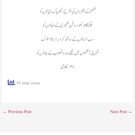
شبنم کے قطروں کی طرح رکھو پاک خیالوں کو
جگماگاتا رکھو، روشن ضمیری کے اجالوں کو
سب انسانوں کے ساتھ کرو برابر کا سلوک
تم اپنی آنکھوں میں لگنے نہ دو تعصب کے جالوں کو
ناصر نظامی
39 total views
←
Previous Post
Next Post
→