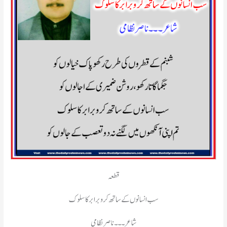
قطعہ
سب انسانوں کے ساتھ کرو برابر کا سلوک
شاعر۔۔۔ناصر نظامی