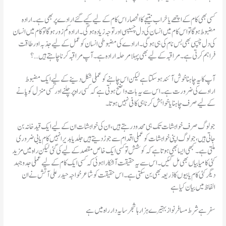
کسی بھی کام کے اچھے یا خراب نتیجے کا انحصار اس کام کے لیے کیے گئے ارادے پر بھی ہے۔ ارادہ
مضبوط ہو گا تو اس کام میں انسان کی دل چیپسی اور توجہ زیادہ ہو گی۔ ارادہ کم زور ہو گاتو کام میں انسان
کی دل چسپی بھی بس نام کی ہی ہو گی۔ ارادے کی مضبوطی انسان کو عمل کے لیے جذبہ اور طاقت
فراہم کرتی ہے۔ مراقبہ کے لیے بھی پہلا مر حلہ ارادہ ہے۔ آپ مراقبہ کرنا چاہتے ہیں …؟
آپ کا یہ چاہنا خوش آئند ہو سکتا ہے لیکن اس چاہنے کو عملی شکل دینے کے لیے ایک مضبوط
ارادے کی ضرورت ہے۔ اس سے یہ بات واضح ہوتی ہے کہ کسی راہ پر چلنے اور کسی منزل کو پانے
کے لیے صرف چاہنا یا خواہش کرنا ہی کافی نہیں ہوتا۔
جو لوگ صرف خواہشات تک ہی محدود رہتے ہیں، ان کی خواہشات ان کے لیے ایک قید خانہ بن
جاتی ہیں، جو لوگ اپنی خواہشات کو عملی اقدام سے جوڑ دیتے ہیں جلد یا بدیر انہیں کام یابی ضروری
ملتی ہے۔ کبھی ایسا بھی ہوتا ہے کہ کوشش تو کسی ایک خاص مقصد کے لیے کی گئی لیکن راہ میں مزید
کئی کامیابیاں بھی مل گئیں۔ اس سے یہ حقیقت آشکارا ہوئی کہ کسی ایک کام کے لیے عملی جدوجہد
دیگر کئی کام یابیوں کا ذریعہ بھی بن سکتی ہے۔اس حقیقت کو شاعر خواجہ حیدر علی آتش نے ان
الفاظ میں بیان کیا ہے
سفر ہے شرط مسافر نواز بہتیرے ہزار ہا شجر سایہ دار راہ میں ہے