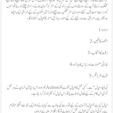
مراقبےسےمدد:آپ اپنے لیے کسی بھی منزل کا انتخاب کرتے ہیں تو اس منزل تک پہنچنے کے لیے
مختلف راستے آپ کے سامنے ہوں گے۔ زندگی کے سفر کو آسان بنانے، راستہ چلتے ہوئے قدموں
کو درست سمت میں رکھنے، دوران سفر تھکن سے بچنے اور ذہنی سکون کے لیے مراقبہ ایک اچھا
مددگار ہے۔ مراقبہ سے مدد لینے کے لیے مندرجہ ذیل امور کا خیال رکھنا ہو گا۔
1- اراده
2- مقصد کا تعین
3- وقت کا انتخاب
4- غذائی معمولات اور لباس کا جائزہ
5- مثبت طرز فکر
آدمی اس کام کے لیے فعال ہوتا ہے یا پھر اس خیال کونظر انداز کر دیتا ہے۔
خیال کیا ہے ؟ خیال! انسان کے لیے قدرت کی جانب سے کیا جانے والا ایک حیرت انگیز اہتمام
ہے۔ کوئی انسان کسی مخیال پر عمل کرنا چاہے تو پھر اگلا مرحلہ ہے ارادہ۔