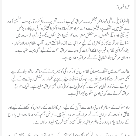
قسط نمبر3
ہالینڈ(ڈیلی روشنی نیوز انٹرنیشنل۔۔۔مراقبہ کیا ہے؟۔۔۔تحریر۔۔۔ڈاکتر وقار یوسف عظیمی ) مدد
لے سکتی ہیں۔ مختلف پروفیشنز سے وابستہ افراد مثلاً اساتذہ، ڈاکٹر، انجینئر، وکیل، بینکار، بزنس
ایگزیکٹیو اور دیگر شعبوں سے متعلق حضرات و خواتین ذہنی سکون، یکسوئی، فہم و فراست میں
اضافے اور قوت کار کی بہتری کے لیے مراقبہ سے فائدہ اٹھا سکتے ہیں۔ قلب، نظام دوران خون،
اینڈو کرائن نظام و غیر و پر اچھے اثرات کی وجہ سے مراقبہ صحت کے لیے بھی بہت مفید ہے۔
دوران مرض جلد شفایابی کےلیے مراقبہ معاون ہے۔
حالت صحت میں مختلف جسمانی نظاموں کی کار کردگی کو بہتر بنانے کے ساتھ ساتھ جلد کے لیے
بھی مفید اثرات کا باعث بنتا ہے۔ جلد کی شفافیت، چہرے پر پر نکھار اور کشش و جاذبیت کے لیے
مراقبے سے فائد و اٹھایا جا سکتا ہے۔ کم خوابی یا بے خوابی میں بھی مراقبہ مفید ہے۔ ٹھیک طرح
مراقبہ کرنے سے گہری اور پر سکون نیند آتی ہے۔
راہ سلوک کے مسافر خود اپنی ذات سے آگہی کے لیے، اس کائنات کے رازوں کو سمجھنے کے لیے اور
خالق کائنات کے عرفان کے لیے مراقبے سے مدد لیتے ہیں۔ غرض جسم کے معاملات ہوں یا روح
کے، مادی دنیا ہو یا روحانی عالم مراقبہ ہر جگہ کسی نہ کسی طرح مفید و معاون ہے۔