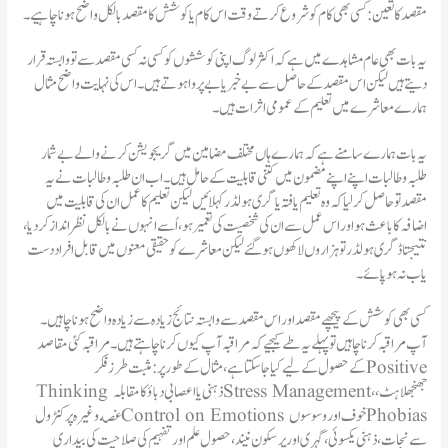
مقصد کا تعین:کسی بھی کام کو شروع کرتے وقت اس کام یا کوشش کا مقصد بالکل واضح ہو نا چاہیے۔
یہ بات بھی عام مشاہدے میں ہے کہ اکثر لوگ اپنی کوششوں کو کسی نہ کسی مقصد سے تو وابستہ قرار
دیتے ہیں لیکن اس مقصد کے حاصل سے بے خبر یا بے پر وا ہوتے ہیں۔ اس کی نہایت واضح مثال
ہمارے معاشرے میں تعلیم کے عمومی اثرات ہیں۔
یہ بات ہمارے سامنے ہے کہ ہمارے ہاں مختلف مضامین میں گریجویشن کرنے والے بے شمار
طلبہ و طالبات اپنے اپنے مضمون میں کتنی قابلیت کے حامل ہیں۔ اب ان طلبہ وطالبات نے یہ
مقصد تو حاصل کر لیا کہ وہ تعلیم یافتہ یا گری ہولڈر کہلائیں لیکن تعلیم کا عمل ان کی قابلیت میں
اضافہ کا باعث ہو اور اس عمل سے ان کی شخصیت کی تعمیر ہو، اُسے انہوں نے بالکل نظر انداز کر دیا،
نتیجتا ڈگری ہولڈر تو ہزاروں لاکھوں ہو گئے لیکن معاشرے کو حقیقی معنوں میں قابل افراد دست
یاب نہ ہو پائے۔
کسی بھی کوشش کے پیچھے مقصد اور اس مقصد سے وابستہ نتائج زیادہ سے زیادہ واضح ہو نا چاہیں۔
آپ مراقبہ کرنا چاہیں تو پہلے یہ طے کیجیے کہ مراقبہ آپ کیوں کرنا چاہتے ہیں۔ مراقبہ کئی مقاصد
کے حصول کے لیے کیا جا سکتا ہے، مثال کے طور پر: مثبت طرز فکر Positive
Thinking ذہنی یا اعصابی دباؤ کا مقابلہ Stress Management، جھنجھلاہٹ،
غصه و غیره پر کنٹرول Control on Emotions خوف اور وسوسوں Phobias
سے نجات، ذہنی یکسوئی، گہری اور پر سکون نیند، حصول علم اور تفہیم کی صلاحیت کی بیداری