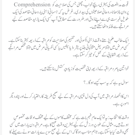
Comprehension قوت مدافعت کی بہتری، بچے خواب، چھٹی جس کی صلاحیت کو
پروان چڑھانا، روحانی صلاحیتوں کی بیداری۔ غرض یہ کہ جسمانی ذہنی یار وحانی مقاصد کی ایک
طویل فہرست ہی سے اپنے ذوق اور ضرورت کے مطابق آپ کسی ایک یا زاید مقاصد کے لیے
مراقبے سے فائد واٹھا سکتے ہیں۔
ایک طالب علم پڑھتے وقت ذہنی یکسوئی اور تفہیم کی صلاحیت کو مراقبہ کے ذریعہ بہتر بنا سکتا ہے۔
کسی مرض میں مبتلا مریض مثلاً ہائی بلڈ پریشر، ذیا بیلیس یا کسی نفسیاتی مرض میں مبتلا شخص مراقبے
کے ذریعہ شفایابی کے عمل کو تیز کر سکتا ہے۔
خواتین یا مرد مراقبہ کے ذریعہ اپنی شخصیت کو زیادہ پر کشش بنا سکتے ہیں۔
سوال یہ ہے کہ یہ سب کیسے ہو گا…؟
اس کا انحصار مراقبہ میں آپ کی دل چسپی، مراقبہ کے لیے صحیح طریقہ کار اختیار کرنے اور چنددیگر
امور پر ہے۔
ہوتے ہیں۔ مثال کے طور پر ورزش کے لیے بہترین وقت صبح کا ہے۔ مراقبہ دن یارات میں کسی
بھی وقت کیا جاسکتا ہے۔ تاہم مناسب ہو گا کہ اس کے لیے صبح سویرے یارات سونے سے پہلے کا