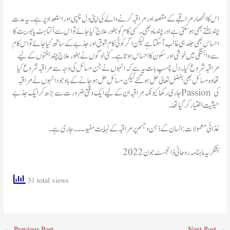
اس کا انحصار مراقبے کے مقصد اور مراقبہ کرنے والے کی اپنی دل چسپی اور استعداد پر ہے۔ یہ مدت
چند ہفتے بھی ہو سکتی ہے اور چند ماہ بھی۔ کسی کام کو بطور علاج کیا جائے تو اس سے اکتاہٹ یا بوریت کا
احساس بھی جلد ہی غالب آسکتا ہے لیکن اگر کوئی کام شوق اور جذبے کے ساتھ کیا جائے تو اس کام
سے وابستگی میں خوشی اور سکون کا احساس ہوتا ہے۔ کئی لوگوں نے بطور علاج چند ہفتوں کے لیے
مراقبہ شروع کیا۔ دل چسپ بات یہ ہے کہ انہوں نے جن مسائل کی وجہ سے مراقبہ شروع کیا
تھا وہ مسائل بھی بفضل تعالی حل ہو گئے لیکن مسائل حل ہو جانے کے باوجود انہوں نے مراقبہ
جاری رکھا کیونکہ مراقبہ ان کے لیے ایک وقتی ضرورت سے بڑھ کر ایک جذبے Passion کی
حیثیت اختیار کر گیا تھا۔
غذائی معمولات:انسان کے ذہن و جسم پر مراقبہ کے نہایت مفید۔۔۔جاری ہے۔
بشکریہ ماہنامہ روحانی ڈائجسٹ جون2022
31 total views
←
Previous Post
Next Post
→