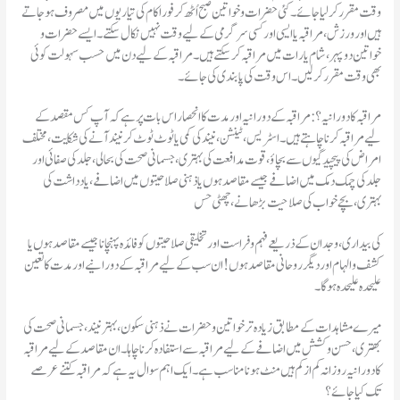
وقت مقرر کر لیا جائے۔ کئی حضرات و خواتین صبح اُٹھ کر فورا کام کی تیاریوں میں مصروف ہو جاتے
ہیں اور ورزش، مراقبہ یا ایسی اور کسی سر گرمی کے لیے وقت نہیں نکال سکتے۔ ایسے حضرات و
خواتین دو پہر، شام یا رات میں مراقبہ کر سکتے ہیں۔ مراقبہ کے لیے دن میں حسب سہولت کوئی
بھی وقت مقرر کر لیں۔ اس وقت کی پابندی کی جائے۔
لیے مراقبہ کرنا چاہتے ہیں۔ اسٹریس، ٹینشن، نیند کی کمی یا ٹوٹ ٹوٹ کر نیند آنے کی شکایت، مختلف
امراض کی پیچیدگیوں سے بچاؤ، قوت مدافعت کی بہتری، جسمانی صحت کی بحالی ، جلد کی صفائی اور
جلد کی چمک دمک میں اضافے جیسے مقاصد ہوں یاذ ہنی صلاحیتوں میں اضافے، یاد داشت کی
بہتری، بچے خواب کی صلاحیت بڑھانے، چھٹی حس
کی بیداری، وجدان کے ذریعے فہم و فراست اور تخلیقی صلاحیتوں کو فائدہ پہنچانا جیسے مقاصد ہوں یا
کشف والہام اور دیگر روحانی مقاصد ہوں ! ان سب کے لیے مراقبہ کے دورانیے اور مدت کا تعین
علیحدہ علیحدہ ہو گا۔
میرے مشاہدات کے مطابق زیادہ تر خواتین و حضرات نے ذہنی سکون، بہتر نیند ، جسمانی صحت کی
بهتری، حسن و کشش میں اضافے کے لیے مراقبہ سے استفادہ کرنا چاہا۔ ان مقاصد کے لیے مراقبہ
کا دورانیہ روزانہ کم از کم ہیں منٹ ہو نامناسب ہے۔ ایک اہم سوال یہ ہے کہ مراقبہ کتنے عرصے
تک کیا جائے ؟