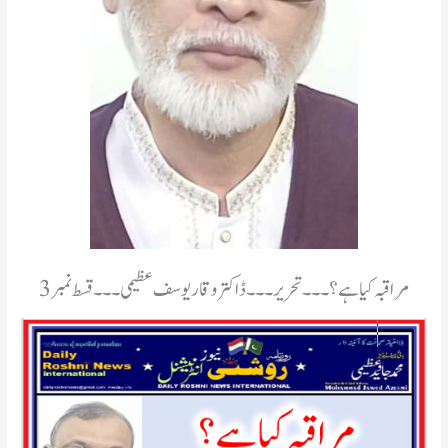
مراقبہ کیا ہے؟۔۔۔تحریر۔۔۔ڈاکتر وقار یوسف عظیمی۔۔۔قسط نمبر3