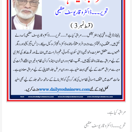
مراقبہ کیا ہے۔
تحریر۔۔۔ڈاکٹر وقار یوسف عظیمی