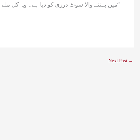
میں پہننے والا سوٹ درزی کو دیا ہے۔ وہ کل ملے گا۔“
Next Post
→