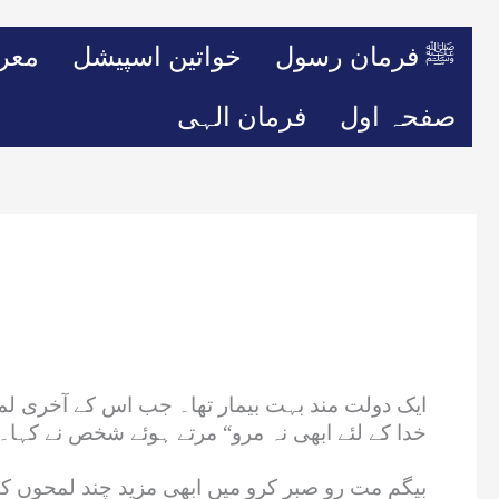
ﷺ فرمان رسول
خواتین اسپیشل
معر
صفحہ اول
فرمان الہی
ایک دولت مند بہت بیمار تھا۔ جب اس کے آخری لمح
خدا کے لئے ابھی نہ مرو“ مرتے ہوئے شخص نے کہا۔