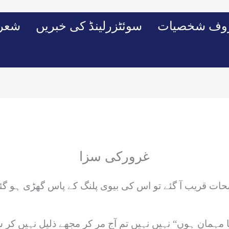
وف شخصیات
سوئٹزرلینڈ کی خبریں
شعرو
غرورکی سزا
ات قریب آ گئے تو اس کی بیوی پلنگ کے پاس گھڑی ہو گئی