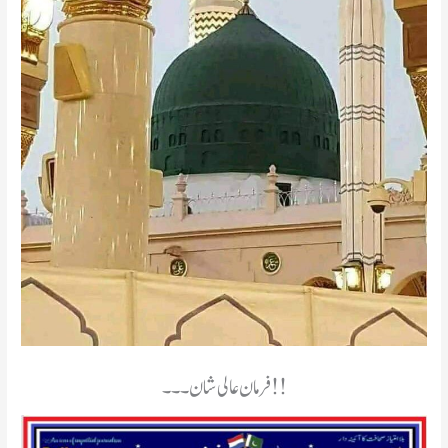
فرمان عالی شان۔۔۔!!