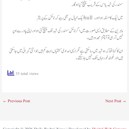
سمندر کی تہہ یا اس کے قریب پہنچ گیا ہوگا۔
ایک خیال یہ بھی ہے کہ ٹائٹن کے پریشر hull میں لیک کا مسئلہ ہوا ہو۔
ماہرین کے مطابق ایسی صورت میں اگر ٹائٹن سمندر کی تہہ تک پہنچ گئی ہو اور اپنی پاور سے اوپر
نہیں آ رہی تو آپشنز محدود ہیں۔
ان کا کہنا تھا کہ وہ تہہ میں رہ سکتی ہے مگرایسی امدادی کشتیاں بہت کم ہیں جو اتنی گہرائی میں جا سکتی
ہیں اور غوطہ خور وہاں تک نہیں جا سکتے۔
35 total views
←
Previous Post
Next Post
→