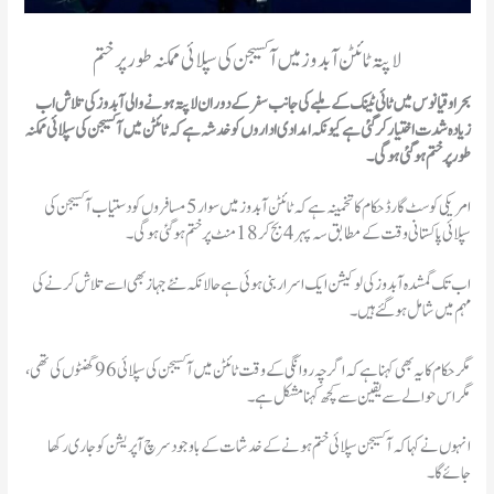
لاپتہ ٹائٹن آبدوز میں آکسیجن کی سپلائی ممکنہ طور پر ختم
بحر اوقیانوس میں ٹائی ٹینک کے ملبے کی جانب سفر کے دوران لاپتہ ہونے والی آبدوز کی تلاش اب
زیادہ شدت اختیار کر گئی ہے کیونکہ امدادی اداروں کو خدشہ ہے کہ ٹائٹن میں آکسیجن کی سپلائی ممکنہ
طور پر ختم ہوگئی ہوگی۔
امریکی کوسٹ گارڈ حکام کا تخمینہ ہے کہ ٹائٹن آبدوز میں سوار 5 مسافروں کو دستیاب آکسیجن کی
سپلائی پاکستانی وقت کے مطابق سہ پہر 4 بج کر 18 منٹ پر ختم ہوگئی ہوگی۔
اب تک گمشدہ آبدوز کی لوکیشن ایک اسرار بنی ہوئی ہے حالانکہ نئے جہاز بھی اسے تلاش کرنے کی
مہم میں شامل ہوگئے ہیں۔
مگر حکام کا یہ بھی کہنا ہے کہ اگرچہ روانگی کے وقت ٹائٹن میں آکسیجن کی سپلائی 96 گھنٹوں کی تھی،
مگر اس حوالے سے یقین سے کچھ کہنا مشکل ہے۔
انہوں نے کہا کہ آکسیجن سپلائی ختم ہونے کے خدشات کے باوجود سرچ آپریشن کو جاری رکھا
جائے گا۔