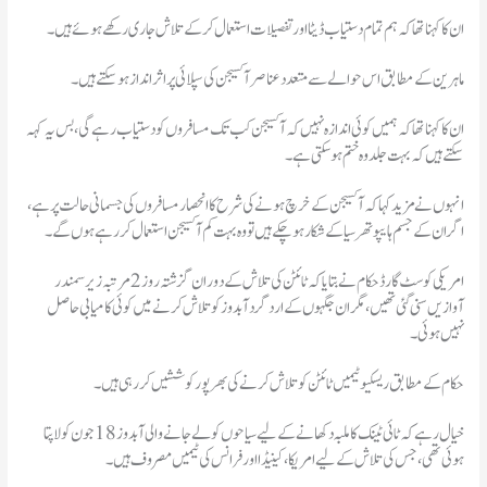
ان کا کہنا تھا کہ ہم تمام دستیاب ڈیٹا اور تفصیلات استعمال کرکے تلاش جاری رکھے ہوئے ہیں۔
ماہرین کے مطابق اس حوالے سے متعدد عناصر آکسیجن کی سپلائی پر اثرانداز ہو سکتے ہیں۔
ان کا کہنا تھا کہ ہمیں کوئی اندازہ نہیں کہ آکسیجن کب تک مسافروں کو دستیاب رہے گی، بس یہ کہہ
سکتے ہیں کہ بہت جلد وہ ختم ہو سکتی ہے۔
انہوں نے مزید کہا کہ آکسیجن کے خرچ ہونے کی شرح کا انحصار مسافروں کی جسمانی حالت پر ہے،
اگر ان کے جسم ہایپوتھر سیا کے شکار ہو چکے ہیں تو وہ بہت کم آکسیجن استعمال کر رہے ہوں گے۔
امریکی کوسٹ گارڈ حکام نے بتایا کہ ٹائٹن کی تلاش کےدوران گزشتہ روز 2 مرتبہ زیرسمندر
آوازیں سنی گئی تھیں، مگر ان جگہوں کے اردگرد آبدوز کو تلاش کرنے میں کوئی کامیابی حاصل
نہیں ہوئی۔
حکام کے مطابق ریسکیو ٹیمیں ٹائٹن کو تلاش کرنےکی بھرپور کوششیں کر رہی ہیں۔
خیال رہے کہ ٹائی ٹینک کاملبہ دکھانے کے لیے سیاحوں کو لےجانے والی آبدوز 18 جون کو لاپتا
ہوئی تھی، جس کی تلاش کے لیے امریکا،کینیڈا اور فرانس کی ٹیمیں مصروف ہیں۔