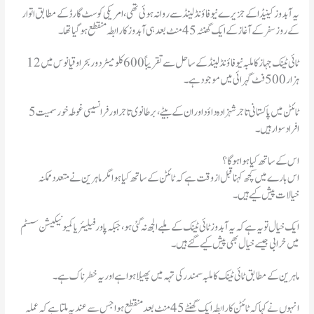
یہ آبدوز کینیڈا کے جزیرے نیو فاؤنڈلینڈ سے روانہ ہوئی تھی، امریکی کوسٹ گارڈ کے مطابق اتوار
کے روز سفر کے آغاز کے ایک گھنٹہ 45 منٹ بعد ہی آبدوز کا رابطہ منقطع ہو گیا تھا۔
ٹائی ٹینک جہاز کا ملبہ نیو فاؤنڈلینڈ کے ساحل سے تقریباً 600 کلومیٹر دور بحر اوقیانوس میں 12
ہزار 500 فٹ گہرائی میں موجود ہے۔
ٹائٹن میں پاکستانی تاجر شہزادہ داؤد اور ان کے بیٹے، برطانوی تاجر اور فرانسیسی غوطہ خور سمیت 5
افراد سوار ہیں۔
اس کے ساتھ کیا ہوا ہوگا؟
اس بارے میں کچھ کہنا قبل از وقت ہے کہ ٹائٹن کے ساتھ کیا ہوا مگر ماہرین نے متعدد ممکنہ
خیالات پیش کیے ہیں۔
ایک خیال تو یہ ہے کہ یہ آبدوز ٹائی ٹینک کے ملبے الجھ نہ گئی ہو، جبکہ پاور فیلیئر یا کمیونیکیشن سسٹم
میں خرابی جیسے خیال بھی پیش کیے گئے ہیں۔
ماہرین کے مطابق ٹائی ٹینک کا ملبہ سمندر کی تہہ میں پھیلا ہوا ہے اور یہ خطرناک ہے۔
انہوں نے کہا کہ ٹائٹن کا رابطہ ایک گھنٹے 45 منٹ بعد منقطع ہوا جس سے عندیہ ملتا ہے کہ عملہ