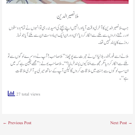
ملا نصیرالدین
جب ملا نصیر الدین کا آخری وقت آیا اور انہیں اپنے بچنے کی امید نہ رہی تو انہوں نے تمام دوستوں
اور رشتے داروں سے ملنے سے انکار کر دیا‘ اسی دوران ایک ایسا دوست ان سے ملنے آیا جو نماز
روزے کا پابند نہیں تھا۔
ملا نے اسے فوراً اندر بلا لیا اس نے حیرت سے پوچھا:”ملا صاحب! آپ نے دوسرے لوگوں سے تو
ملنے سے انکار کر دیا مگر مجھ سے ملنا کیوں پسند فرمایا؟“۔ ملا صاحب بولے:”مجھے یقین ہے کہ میں
ان سب لوگوں سے جنت میں ملاقات کروں گا لیکن آپ کے ساتھ میری یہ آخری ملاقات
ہے“۔
27 total views
←
Previous Post
Next Post
→