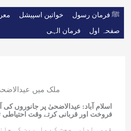
ﷺ فرمان رسول
خواتین اسپیشل
معر
صفحہ اول
فرمان الہی
ملک میں عیدالاضحیٰ
اسلام آباد: عیدالاضحیٰ پر جانوروں کی
فروخت اور قربانی کرتے وقت احتياطی تد
قومی ادارہ صحت کے ماہرین کی جان