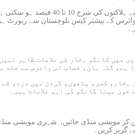
ہدایت نامے میں بتایا گیا کہ کانگو بخ
 ہے، گلہ بان، قصاب اس وائرس سے جلد م
 بخار، کمر، پٹھوں، گردن میں درد، قے،
خون بہنا کانگو کی اہم علامات ہیں۔
پہن کر مویشی منڈی جائیں، شہری مویشی منڈی
ے گریز کریں۔