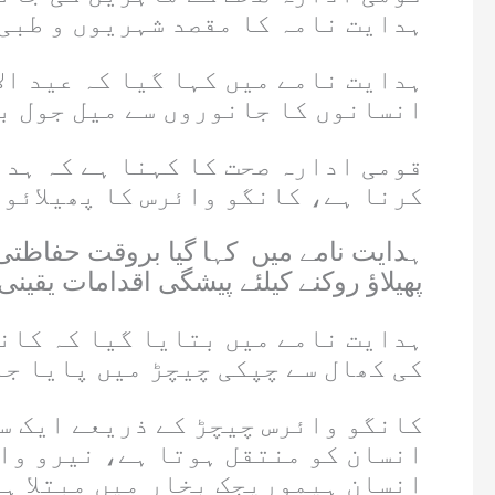
ہدایت نامہ کا مقصد شہریوں و طبی
ہدایت نامے میں کہا گیا کہ عید الا
انسانوں کا جانوروں سے میل جول بڑ
کرنا ہے، کانگو وائرس کا پھیلائو
ہدایت نامے میں کہا گیا بروقت حفاظتی ا
پھیلاؤ روکنے کیلئے پیشگی اقدامات یقینی 
ہدایت نامے میں بتایا گیا کہ کانگ
کی کھال سے چپکی چیچڑ میں پایا ج
کانگو وائرس چیچڑ کے ذریعے ایک س
انسان کو منتقل ہوتا ہے، نیرو وائ
انسان ہیموریجک بخار میں مبتلا ہ