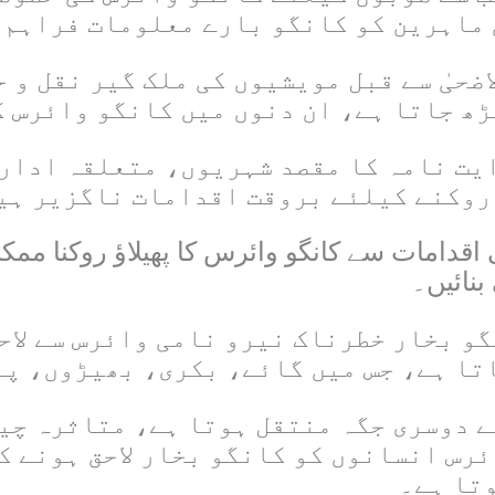
 ماہرین کو کانگو بارے معلومات فراہم 
ضحیٰ سے قبل مویشیوں کی ملک گیر نقل و ح
ھ جاتا ہے، ان دنوں میں کانگو وائرس ک
 روکنے کیلئے بروقت اقدامات ناگزیر ہی
قدامات سے کانگو وائرس کا پھیلاؤ روکنا ممکن
بنائیں۔
و بخار خطرناک نیرو نامی وائرس سے لاح
اتا ہے، جس میں گائے، بکری، بھیڑوں، پ
ے دوسری جگہ منتقل ہوتا ہے، متاثرہ چی
رس انسانوں کو کانگو بخار لاحق ہونے ک
وتا ہے۔