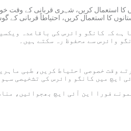
کا استعمال کریں، شہری قربانی کے وقت خود
انوں کا استعمال کریں، احتیاطاً قربانی کے گ
ا ہے کہ کانگو وائرس کی باقاعدہ ویکسی
گو وائرس سے محفوظ رہ سکتے ہیں۔
رتے وقت خصوصی احتیاط کریں، طبی ماہری
ی ایچ میں کانگو وائرس کی تشخیصی سہو
مونے فورا این آئی ایچ بھجوائیں، منا