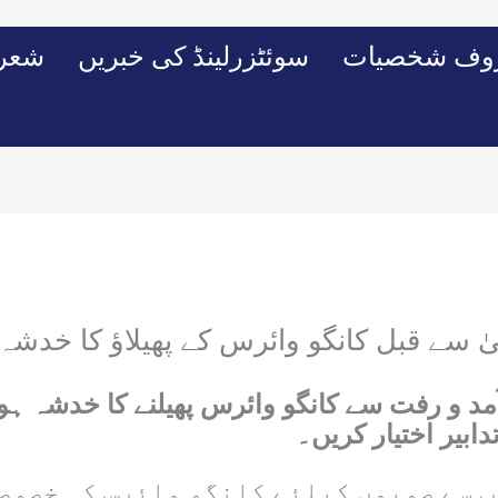
وف شخصیات
سوئٹزرلینڈ کی خبریں
شعرو
 سے قبل کانگو وائرس کے پھیلاؤ کا خدشہ
 آمد و رفت سے کانگو وائرس پھیلنے کا خدشہ 
ابير اختيار کريں۔
ب سے صوبوں کیلئے کانگو وائرس کی خصوصی