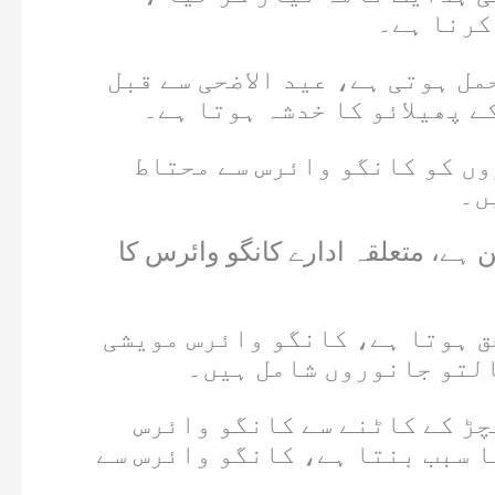
کرنا ہے۔
مل ہوتی ہے، عید الاضحی سے قبل
ے پھیلائو کا خدشہ ہوتا ہے۔
قومی ادارہ صحت کا کہنا ہے کہ ہدایت نامہ کا مقصد شہریوں، متعلقہ اداروں کو کانگو وائرس سے محتاط
ں۔
 ہے، متعلقہ ادارے کانگو وائرس کا
ق ہوتا ہے، کانگو وائرس مویشی
التو جانوروں شامل ہیں۔
چڑ کے کاٹنے سے کانگو وائرس
ا سبب بنتا ہے، کانگو وائرس سے