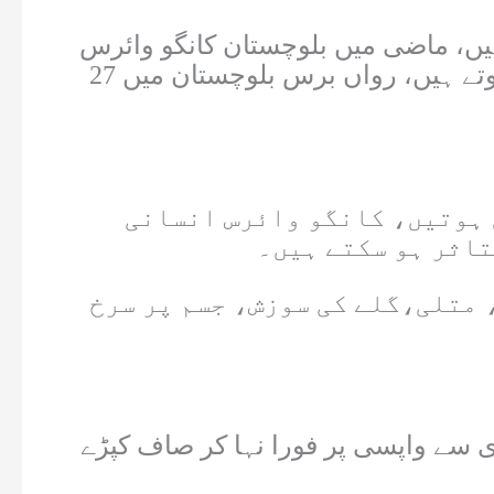
ار سے ہلاکتوں کی شرح 10 تا 40 فیصد ہو سکتی ہیں، ماضی میں بلوچستان کانگو وائرس
سے زیادہ متاثر رہا ہے، ملک میں کانگو وائرس کے بیشتر کیس بلوچستان سے رپورٹ ہوتے ہیں، رواں برس بلوچستان میں 27
ہدایت نامے میں کہا گیا کہ جانوروں میں کانگو بخار کی علامات ظاہر نہیں ہوتیں، کانگو وائرس انسانی
تاثر ہو سکتے ہیں۔
 متلی،گلے کی سوزش، جسم پر سرخ
 سے واپسی پر فورا نہا کر صاف کپڑے