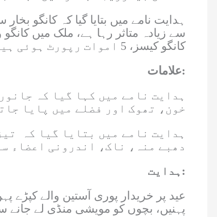
کانگو کیسز، 5 اموات رپورٹ ہوئی ہیں۔
علامات:
خون، تھوک اور فضلے میں پایا جاتا
ہدایت نامے میں بتایا گیا کہ تیز
دھبے منہ، ناک، اندرونی اعضاء سے 
ہدایت:
عید پر خریدار پوری آستین والے کپڑے 
پہنیں، بچوں کو مویشی منڈی لے جانے س