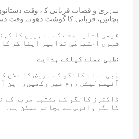
شہری و قصاب قربانی کے وقت دستانوں 
بچائیں، قربانی کا گوشت دھوتے وقت دست
قومی ادارہ صحت کے ماہرین کا کہن
شہری احتیاطی تدابیر اپنا کر کان
طبی عملے کیلئے ہدایت:
طبی عملہ کانگو کے مریض کا علاج ک
آئیسولیشن روم میں رکھیں، این آئ
ڈاکٹرز کانگو کے مشتبہ مریض کے ن
کانگو وائرس سے بچائو ممکن ہے۔