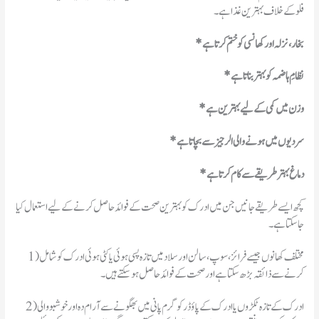
فلو کے خلاف بہترین غذا ہے۔
*بخار، نزلہ اور کھانسی کو ختم کرتا ہے
*نظامِ ہاضمہ کو بہتر بناتا ہے
* وزن میں کمی کے لیے بہترین ہے
* سردیوں میں ہونے والی الرجیز سے بچاتا ہے
* دماغ بہتر طریقے سے کام کرتا ہے
کچھ ایسے طریقے جانیں جن میں ادرک کو بہترین صحت کے فوائد حاصل کرنے کے لیے استعمال کیا
جا سکتا ہے۔
1) مختلف کھانوں جیسے فرائز، سوپ، سالن اور سلاد میں تازہ پسی ہوئی یا کٹی ہوئی ادرک کو شامل
کرنے سے ذائقہ بڑھ سکتا ہے اور صحت کے فوائد حاصل ہو سکتے ہیں۔
2) ادرک کے تازہ ٹکڑوں یا ادرک کے پاؤڈر کو گرم پانی میں بھگونے سے آرام دہ اور خوشبو والی