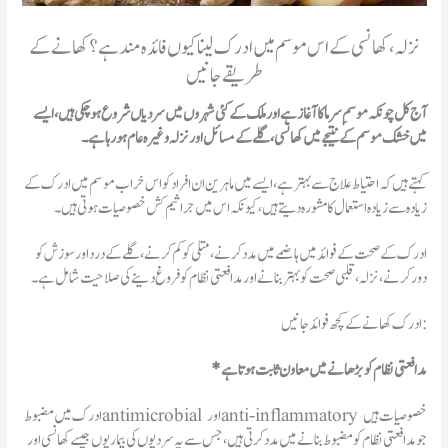
نزلہ، کھانسی کے اس موسم میں ادرک لینا کیوں فائدہ مند ہے؟ کھانے کے
طریقے جانیں
آج کل چونکہ موسمِ سرما کا آغاز ہے اور ملک کے کئی شہروں میں سردیاں شروع ہوچکی ہیں، ایسے
میں خشک موسم کے نتیجے میں کھانسی، گلے کے مسائل اور نزلہ وغیرہ عام ہورہا ہے۔
کہتے ہیں کہ احتیاط علاج سے بہتر ہے، ایسے میں ماہرین ان افراد کو اس خراب موسم میں ادرک کے
زیادہ سے زیادہ استعمال کا مشورہ دیتے ہیں، کیونکہ اس میں جراثیم کش خصوصیات ہوتی ہیں۔
ادرک کے صحت کے فوائد میں ہاضمے میں مدد کرنے، متلی کو کم کرنے، گلے کے درد اور سوزش کو
ادرک کھانے کے کچھ فوائد جانیں:
* مدافعتی نظام کو بڑھانے میں معاون ثابت ہوتا ہے
ادرک میں مضبوط antimicrobial اور anti-inflammatory خصوصیات ہیں
جو مدافعتی نظام کو مضبوط بنانے میں مدد کرتی ہیں، جس سے یہ سردیوں کی بیماریوں جیسے کھانسی اور