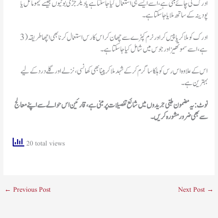
ادرک کی چائے بنتی ہے، اسے ایسے ہی استعمال کیا جاسکتا ہے یا دیگر جڑی بوٹیوں جیسے کیمومائل یا
پودینہ کے ساتھ ملایا جاسکتا ہے۔
3) ادرک کو ملا کر یا پیس کر اور نرم کپڑے سے چھان کراس کا رس استعمال کرنا بھی اچھا طریقہ
ہے، اسے سموتھیز اور جوس میں شامل کیا جا سکتا ہے۔
اس کے علاوہ اس رس کو ہلکا سا گرم کرکے شہد ملا کر پینا بھی کھانسی، نزلے اور گلے درد کے لیے
بہترین ہے۔
نوٹ: یہ مضمون طبی جریدوں میں شائع تفصیلات پر مبنی ہے، قارئین اس حوالے سے اپنے معالج
سے بھی ضرور مشورہ کریں۔
20 total views
←
Previous Post
Next Post
→