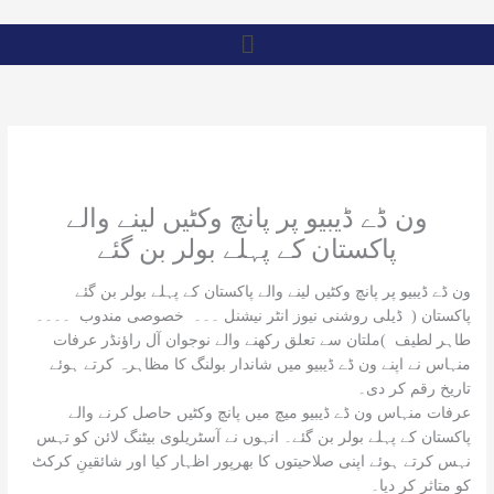
Skip
Menu
to
content
ون ڈے ڈیبیو پر پانچ وکٹیں لینے والے
پاکستان کے پہلے بولر بن گئے
ون ڈے ڈیبیو پر پانچ وکٹیں لینے والے پاکستان کے پہلے بولر بن گئے
پاکستان ( ڈیلی روشنی نیوز انٹر نیشنل ۔۔۔ خصوصی مندوب ۔۔۔۔
طاہر لطیف )ملتان سے تعلق رکھنے والے نوجوان آل راؤنڈر عرفات
منہاس نے اپنے ون ڈے ڈیبیو میں شاندار بولنگ کا مظاہرہ کرتے ہوئے
تاریخ رقم کر دی۔
عرفات منہاس ون ڈے ڈیبیو میچ میں پانچ وکٹیں حاصل کرنے والے
پاکستان کے پہلے بولر بن گئے۔ انہوں نے آسٹریلوی بیٹنگ لائن کو تہس
نہس کرتے ہوئے اپنی صلاحیتوں کا بھرپور اظہار کیا اور شائقینِ کرکٹ
کو متاثر کر دیا۔