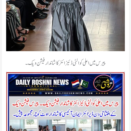
پیرس میں اعلی کوالٹی ڈئیزائنر کا شاندار فیشن ویک۔