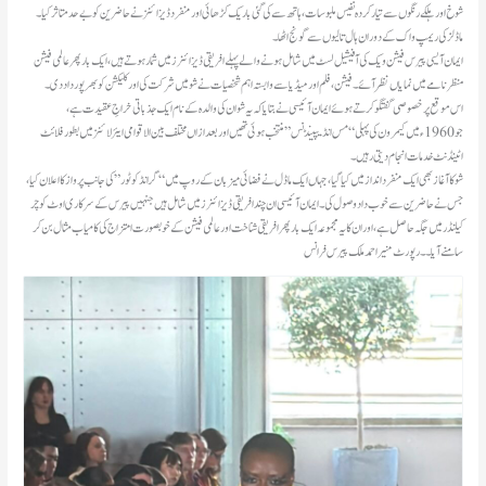
شوخ اور ہلکے رنگوں سے تیار کردہ نفیس ملبوسات، ہاتھ سے کی گئی باریک کڑھائی اور منفرد ڈیزائنز نے حاضرین کو بے حد متاثر کیا۔
ماڈلز کی ریمپ واک کے دوران ہال تالیوں سے گونج اٹھا۔
ایمان آیسی پیرس فیشن ویک کی آفیشیل لسٹ میں شامل ہونے والے پہلے افریقی ڈیزائنرز میں شمار ہوتے ہیں، ایک بار پھر عالمی فیشن
منظرنامے میں نمایاں نظر آئے۔فیشن، فلم اور میڈیا سے وابستہ اہم شخصیات نے شو میں شرکت کی اور کلیکشن کو بھرپور داد دی۔
اس موقع پر خصوصی گفتگو کرتے ہوئے ایمان آئیسی نے بتایا کہ یہ شو ان کی والدہ کے نام ایک جذباتی خراجِ عقیدت ہے،
جو 1960ء میں کیمرون کی پہلی “مس انڈیپینڈنس” منتخب ہوئی تھیں اور بعد ازاں مختلف بین الاقوامی ایئر لائنز میں بطور فلائٹ
اٹینڈنٹ خدمات انجام دیتی رہیں۔
شو کا آغاز بھی ایک منفرد انداز میں کیا گیا، جہاں ایک ماڈل نے فضائی میزبان کے روپ میں “گرانڈ کوٹور” کی جانب پرواز کا اعلان کیا،
جس نے حاضرین سے خوب داد وصول کی۔ ایمان آئیسی ان چند افریقی ڈیزائنرز میں شامل ہیں جنہیں پیرس کے سرکاری اوٹ کوچر
کیلنڈر میں جگہ حاصل ہے، اور ان کا یہ مجموعہ ایک بار پھر افریقی شناخت اور عالمی فیشن کے خوبصورت امتزاج کی کامیاب مثال بن کر
سامنے آیا۔۔ رپورٹ منیر احمد ملک پیرس فرانس