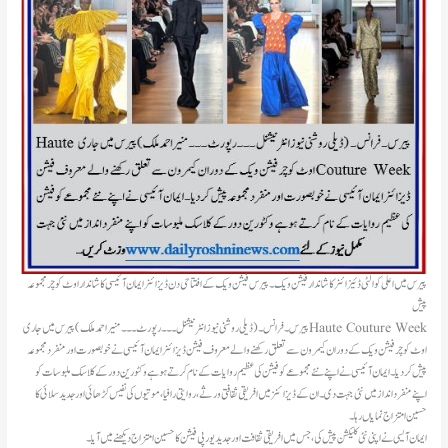
پیرس میں اعلی کوالٹی ڈئیزائنر کا شاندار فیشن ویک۔ پیرس فیشن ویک کے افتتاحی دن ڈیزائنر ایمان آئیسی کا شاندار اوٹ کوچر مجموعہ
پیش
اوٹ کوچر فیشن ویک کے دوران کیمرون سے تعلق رکھنے والے معروف فیشن ڈیزائنر ایمان آئیسی نے خوبصورت اور منفرد مجموعہ
پیش کر دیا۔ ایمان آئیسی نے اپنے نئے مجموعے کو فیشن کی عظیم روایات کے نام کرتے ہوہے وکٹورین دور کے کلاسک ملبوسات کو
اپنے منفرد انداز میں نئی جہت دی۔ ان کے ڈیزائنز میں افریقی ثقافتی ورثے، روایتی رافیا، موتیوں کی نفیس کڑھائی اور جدید سلائی کا
حسین امتزاج نمایاں رہا۔
ایمان آیسی نے اپنی نئی کلیکشن پیش کی، جس میں افریقی ثقافت اور جدید یورپی فیشن کا حسین امتزاج دیکھنے میں آیا۔