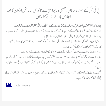
پی ٹی آئی کے متعدد ارکان اسمبلی وزیراعلیٰ سے ناخوش، ناراض ارکان کا جلد
اجلاس بلائے جانےکا امکان
پشاور: خیبر پختونخوا میں پاکستان تحریک انصاف کے 20 سے زیادہ ارکان اسمبلی وزیراعلیٰ سہیل آفریدی سے ناخوش ہیں۔
ذرائع کے مطابق ناراض ارکان کا شکوہ ہے کہ صوبے میں گورننس اور امن وامان کی صورتحال ابتر ہے، وزیراعلیٰ بیوروکریسی سے اپنی
بات منوانے میں ناکام ہیں، افسران وزیراعلیٰ کے بجائے وفاق کی بات مانتے ہیں۔
ناراض ارکان کا یہ شکوہ بھی ہے کہ متعدد بار تحفظات وزیراعلیٰ کے سامنے رکھے مگر عملدرآمد نہ ہوسکا، فنڈز کی غیرمنصفانہ تقسیم اور
کابینہ میں توسیع پر بھی ناراض ارکان کو تحفظات ہیں۔
ذرائع کا کہنا ہے کہ تحفظات اور حکمت عملی طے کرنے کیلئے ناراض ارکان کا جلد اجلاس بلائے جانےکا امکان ہے۔
وزیر اطلاعات خیبر پختونخوا شفیع جان نے صوبائی حکومت سے متعلق خبروں پر بیان دیتے ہوئے کہا کہ ارکان صوبائی اسمبلی کی گروپ
بندی سے متعلق خبریں جھوٹی، من گھڑت اور بےبنیاد ہیں، خیبر پختونخوا میں پارٹی ارکان اسمبلی کی تقسیم کا خواب دیکھنے والے مایوس
ہوں گے۔
شفیع جان کا کہنا ہے کہ تمام ارکان اسمبلی وزیراعلیٰ سہیل آفریدی کی قیادت میں متحد ہیں اور پُرعزم ہیں، وزیراعلیٰ سہیل آفریدی کو بانی
پی ٹی آئی کا مکمل اعتماد حاصل ہے۔
5 total views