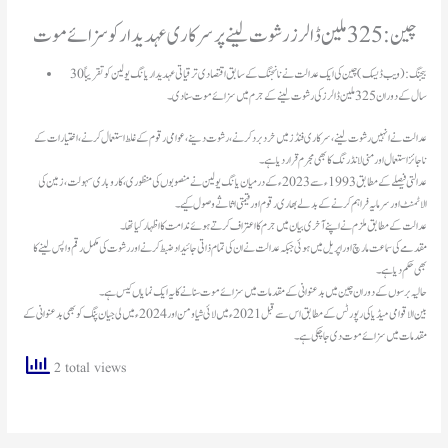
چین: 325 ملین ڈالرز رشوت لینے پر سرکاری عہدیدار کو سزائے موت
بیجنگ: (ویب ڈیسک) چین کی ایک عدالت نے نانجنگ کے سابق اقتصادی ترقیاتی عہدیدار یانگ یولین کو تقریباً 30
سال کے دوران 325 ملین ڈالرز کی رشوت لینے کے جرم میں سزائے موت سنا دی۔
عدالت نے انہیں رشوت لینے، سرکاری فنڈز میں خردبرد کرنے، رشوت دینے، عوامی رقوم کے غلط استعمال کرنے، اختیارات کے
ناجائز استعمال اور منی لانڈرنگ کا بھی مجرم قرار دیا ہے۔
عدالتی فیصلے کے مطابق 1993ء سے 2023ء کے درمیان یانگ یولین نے منصوبوں کی منظوری، کاروباری سہولت، زمین کی
الاٹمنٹ اور سرمایہ فراہم کرنے کے بدلے بھاری رقوم اور قیمتی اثاثے وصول کیے۔
عدالت کے مطابق ملزم نے اپنے آخری بیان میں جرم کا اعتراف کرتے ہوئے ندامت کا اظہار کیا تھا۔
مقدمے کی سماعت مارچ اور اپریل میں ہوئی جبکہ عدالت نے ان کی تمام ذاتی جائیداد ضبط کرنے اور رشوت کی مکمل رقم واپس لینے کا
بھی حکم دیا ہے۔
حالیہ برسوں کے دوران چین میں بدعنوانی کے مقدمات میں سزائے موت سنانے کا یہ ایک نمایاں کیس ہے۔
بین الاقوامی میڈیا کی رپورٹس کے مطابق اس سے قبل 2021ء میں لائی شیاومن اور 2024ء میں لی جیان پنگ کو بھی بدعنوانی کے
مقدمات میں سزائے موت دی جا چکی ہے۔
2 total views