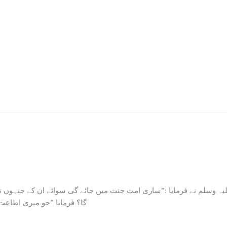
 علیہ وسلم نے فرمایا :‏”ساری امت جنت میں جائے گی سوائے ان کے جنہوں نے
گا؟ فرمایا ”جو میری اطاعت 