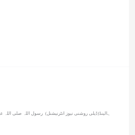
‏ہالینڈ(ڈیلی روشنی نیوز انٹرنیشنل) ‏ ‏رسول اللہ صلی اللہ