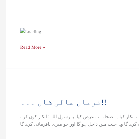
Read More »
فرمان
عالی
فرمان عالی شان ۔۔۔!!
شان
۔۔۔!!
 انکار کیا۔“ صحابہ نے عرض کیا: یا رسول اللہ! انکار کون کرے
کرے گا وہ جنت میں داخل ہو گا اور جو میری نافرمانی کرے گا