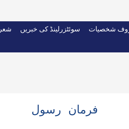
وف شخصیات
سوئٹزرلینڈ کی خبریں
شعرو
فرمان رسول