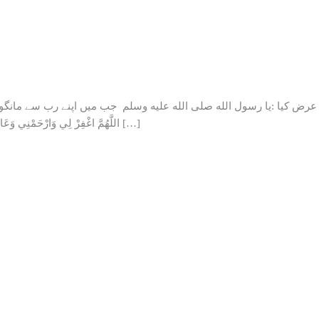
عرض کیا :یا رسول الله صلى الله عليه وسلم جب میں اپنے رب سے مانگوں 
اللَّهُمَّ اغْفِرْ لِي وَارْحَمْنِي وَعَافِنِي وَارْزُقْنِي:اے الله مجھے بخش دے ، اور مجھ پر رحم فرما اور […]