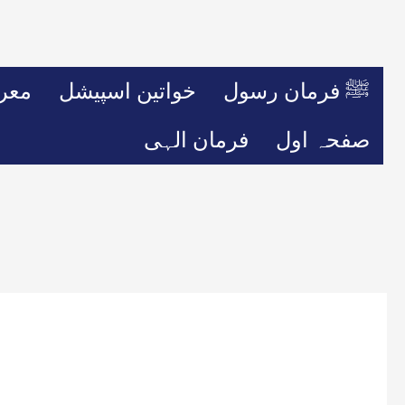
ﷺ فرمان رسول
خواتین اسپیشل
معر
صفحہ اول
فرمان الہی