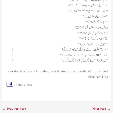
– *زنک*: 11mg = کدو کے بیج، انڈا، چکن
– *وٹامن C*: 90mg = 1 امرود یا 1 کینو
*ایک دن کی آئیڈیل پلیٹ =*
*50%* سبزیاں + پھل
*25%* پروٹین: دال، انڈا، چکن، مچھلی
*25%* کاربس: روٹی، چاول، دلیہ
*+* 1-2 چمچ صحت مند تیل/گھی
*3 چیزیں سب سے زیادہ ضروری:*
*نیند*: 7-9 گھنٹے۔ اس کے بغیر کوئی ڈائٹ کام نہیں کرتی
*حرکت*: 30 منٹ واک یا 150 منٹ ہفتہ وار ایکسرسائز
*نمک/چینی*: نمک 1 چمچ سے کم، چینی 6 چمچ سے کم روز
#viralreels #fbreels #trendingreels #naturalremedies #healthtips #trend
#HakeemTips
4 total views
←
Previous Post
Next Post
→