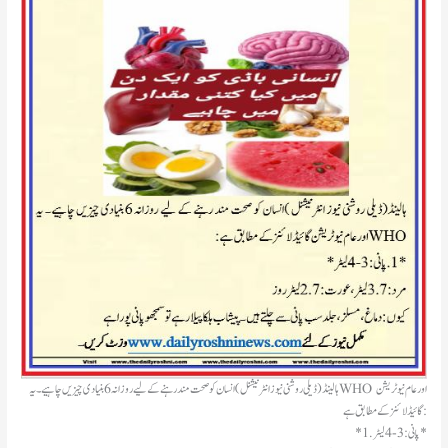
ہالینڈ(ڈیلی روشنی نیوز انٹرنیشنل )انسان کو صحت مند رہنے کے لیے روزانہ 6 بنیادی چیزیں چاہیے۔ یہ WHO اور عام نیوٹریشن
گائیڈلائنز کے مطابق ہے:
*1. پانی: 3-4 لیٹر*