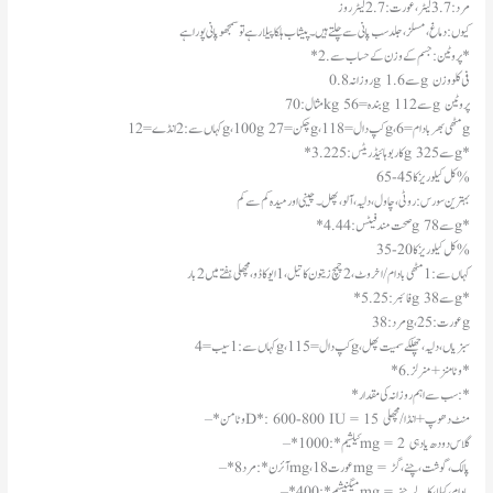
مرد: 3.7 لیٹر، عورت: 2.7 لیٹر روز
کیوں: دماغ، مسلز، جلد سب پانی سے چلتے ہیں۔ پیشاب ہلکا پیلا رہے تو سمجھو پانی پورا ہے
*2. پروٹین: جسم کے وزن کے حساب سے*
روزانہ 0.8g سے 1.6g فی کلو وزن
مثال: 70kg بندہ = 56g سے 112g پروٹین
کہاں سے: 2 انڈے = 12g، 100g چکن = 27g، 1 کپ دال = 18g، مٹھی بھر بادام = 6g
*3. کاربوہائیڈریٹس: 225g سے 325g*
کل کیلوریز کا 45-65%
بہترین سورس: روٹی، چاول، دلیہ، آلو، پھل۔ چینی اور میدہ کم سے کم
*4. صحت مند فیٹس: 44g سے 78g*
کل کیلوریز کا 20-35%
کہاں سے: 1 مٹھی بادام/اخروٹ، 2 چمچ زیتون کا تیل، 1 ایوکاڈو، مچھلی ہفتے میں 2 بار
*5. فائبر: 25g سے 38g*
مرد: 38g، عورت: 25g
کہاں سے: 1 سیب = 4g، 1 کپ دال = 15g، سبزیاں، دلیہ، چھلکے سمیت پھل
*6. وٹامنز + منرلز*
*سب سے اہم روزانہ کی مقدار:*
– *وٹامن D*: 600-800 IU = 15 منٹ دھوپ + انڈا/مچھلی
– *کیلشیم*: 1000mg = 2 گلاس دودھ یا دہی
– *آئرن*: مرد 8mg، عورت 18mg = پالک، گوشت، چنے، گڑ
– *میگنیشیم*: 400mg = بادام، کیلا، کالے چنے