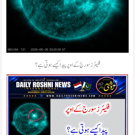
فلیئرز سورج کے اوپر پیدا کیسے ہوتی ہے؟