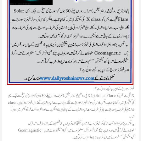
فلیئرز سورج کے اوپر پیدا کیسے ہوتی ہے؟
ہالینڈ(ڈیلی روشنی نیوز انٹرنیشنل )صرف دو دن پہلے 30 جون کو سورج کی سطح سے ایک ایسی Solar Flare نکلی ہے جس کو X
class کی کیٹیگری میں رکھا جاتا ہے۔ ایکس کلاس کی سولر فلیئرز سورج سے نکلنے والی سب سے زیادہ انرجی رکھنے والی فلیئرز ہوتی ہیں
جو زمین کی طرف یا سورج سے باہر کی طرف بہت زیادہ انرجی لے کے جاتی ہیں جو ایکس رے اور الٹرا وائلٹ فریکوئینسی میں ہوتی
ہیں۔
Geomagnetic طوفان لے کر آتی ہیں اور وہاں پر جتنے بھی الیکٹریکل سسٹمز ہوتے ہیں، گرڈ اسٹیشن ہوتے ہیں یا
کمیونیکیشن سسٹم ہوتے ہیں ان کو بہت زیادہ ڈسٹرب کرتی ہیں۔