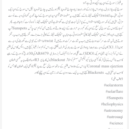
»یہ فلیئرز سورج کے اوپر پیدا کیسے ہوتی ہے؟
میگنیٹک فیلڈ بنا کے رکھتے ہیں۔ یہ مضبوط مقناطیسی میدان سورج کے اپنے محور پر گھماؤ کی وجہ سے ٹوسٹ (twist) ہوتی رہتی ہے
مڑتی رہتی ہیں کیونکہ سورج کا خط استوا اس کے پولز کی نسبت تیزی سے گھومتا ہے تو ان میگنیٹک فیلڈز کو وہ ٹوسٹ کرتا جاتا ہے۔ پھر
آپ Sunspots کو جانتے ہوں گے سورج کی سطح کے اوپر کچھ کم درجہ حرارت کے ایسے علاقے ہوتے ہیں جن کو ہم سن سپاٹس
کہتے ہیں۔ ان ریجنز کے اوپر میگنیٹک فیلڈ کافی مضبوط ہوتی ہے وہاں پہ میگنیٹک فیلڈ کے کافی بڑے بڑے رنگز بنتے ہیں جب یہ رنگز
خط استوا کے تیزی سے گھومنے کی وجہ سے twist ہوتے ہیں تو یہ شارٹ سرکٹ ہو جاتے ہیں جب یہ شارٹ سرکٹ ہوتے ہیں تو
ان کی وجہ سے بہت زیادہ انرجی سورج سے باہر کی طرف نکلتی ہے۔ اس کو ہم سولر فلیئر کہتے ہیں۔ ایکس کلاس کی فلئیر (X1.1) جون
کی 30 تاریخ کو سورج کے دھبے AR4479 سے نکلی اور سولر ڈائنیمک آبزرویٹری (SDO) نے اس کو آبزرو کیا۔ شمالی امریکہ
اور پیسیفک پر یہ شمسی طوفان R3 لیول کا ریڈیو blackout کا سبب بنا جس نے ہائی فریکوئینسی ریڈیو کمیونیکیشن سسٹم کو متاثر
کیا۔ اس کے علاوہ اس فلئیر کے ساتھ سورج کی سطح سے پارٹیکلز کا بھی ایک طوفان نکلا جس کو Coronal mass ejection
کہتے ہیں ۔ یہ ایک سے دو دن کے اندر زمین کے اوپر پہنچے گا اور Blackouts کا سبب بن سکتی ہیں۔
(ثاقب علی)
#solarstorm
#solarflare
#Sunspots
#heliophysics
#astronomy
#astrosaqi
#science