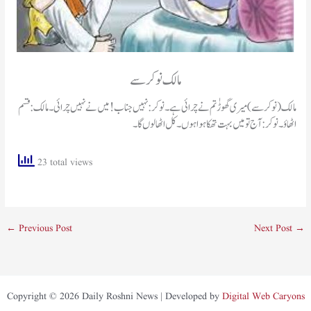
مالک نوکر سے
مالک (نوکر سے) میری گھوڑٰ تم نے چرائی ہے۔ نوکر: نہیں جناب! میں نے نہیں چرائی۔ مالک: قسم
اٹھاوٴ۔ نوکر: آج تو میں بہت تھکا ہوا ہوں۔ کل اٹھا لوں گا۔
23 total views
←
Previous Post
Next Post
→
Copyright © 2026 Daily Roshni News | Developed by
Digital Web Caryons