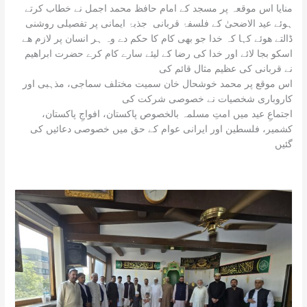
منایا اس موقعہ پر مسجد کے امام حافظ محمد اجمل نے خطاب کرتے
ہوئے عید الاضحیٰ کے فلسفۂ قربانی جذبۂ ایمانی پر تفصیلی روشنی
ڈالتے ھوئے کہا کہ خدا جو بھی کام کا حکم دے وہ ہر انسان پر لازم ھے
اسکو بجا لائے اور خدا کی رضا کے لیئے سارے کام کرے حضرت ابراھیم
نے قربانی کی عظیم مثال قائم کی
اس موقع پر محمد خوشحال خان سمیت مختلف سماجی، مذہبی اور
کاروباری شخصیات نے خصوصی شرکت کی
اجتماعِ عید میں امتِ مسلمہ بالخصوص پاکستان، افواجِ پاکستان،
کشمیر، فلسطین اور ایرانی عوام کے حق میں خصوصی دعائیں کی
گئیں