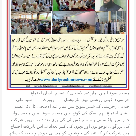
مسجد صوفیا میں نماز عیدالاضحی کا عظیم الشان اجتماع
جرمنی ( ڈیلی روشنی نیوز انٹرنیشنل ۔۔۔ رپورٹ ۔۔۔ سید علی
جیلانی )جرمنی کے شہر میونخ میں نمازِ عید الاضحیٰ کا ایک عظیم
الشان اجتماع الھم لببیک کی گونج میں مسجد صوفیا میں منعقد ہوا،
جس میں پاکستانی و مسلم کمیونٹی کی بڑی تعداد نے بھرپور شرکت
کی بزرگوں، نوجوانوں اور بچوں کی کثیر تعداد نے اس بابرکت اجتماع
میں شرکت کر کے عید کی خوشیوں کو مذہبی جوش و جذبے کے ساتھ