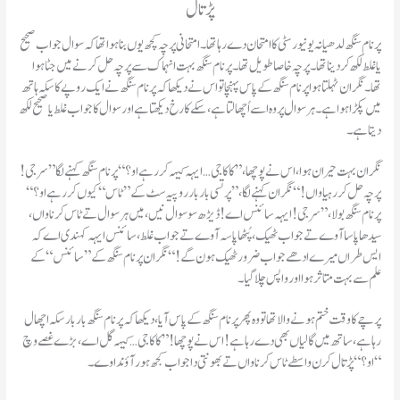
پڑتال
پرنام سنگھ لدھیانہ یونیورسٹی کا امتحان دے رہا تھا۔ امتحانی پرچہ کچھ یوں بنا ہوا تھا کہ سوال جواب صحیح
یا غلط لکھ کر دینا تھا۔ پرچہ خاصا طویل تھا۔ پرنام سنگھ بہت انہماک سے پرچہ حل کرنے میں جٹا ہوا
تھا۔ نگران ٹہلتا ہوا پرنام سنگھ کے پاس پہنچا تو اس نے دیکھا کہ پرنام سنگھ نے ایک روپے کا سکہ ہاتھ
میں پکڑا ہوا ہے۔ ہر سوال پر وہ اسے اُچھا لتاہے، سکے کا رخ دیکھتاہے اور سوال کا جواب غلط یا صحیح لکھ
دیتاہے۔
نگران بہت حیران ہوا، اس نے پوچھا، ”کا کا جی… ایہہ کیہہ کر رہے او؟“ پرنام سنگھ کہنے لگا”سرجی!
پرچہ حل کر رہیا واں!“ نگران کہنے لگا،”پرتسی بار بار روپیہ سٹ کے”ٹاس“ کیوں کر رہے او؟“
پرنام سنگھ بولا،”سرجی! ایہہ سائنس اے! ڈیڑھ سو سوال نیں، میں ہر سوال تے ٹاس کرنا واں،
سیدھا پاسا آوے تے جواب ٹھیک، پُٹھا پاسہ آوے تے جواب غلط، سائنس ایہہ کہندی اے کہ
ایس طراں میرے ادھے جواب ضرور ٹھیک ہون گے!“ نگران پرنام سنگھ کے”سائنس“ کے
علم سے بہت متاثر ہوا اور واپس چلا گیا۔
پرچے کا وقت ختم ہونے والاتھا تو وہ پھر پر نام سنگھ کے پاس آیا، دیکھا کہ پرنام سنگھ بار بار سکہ اچھال
رہا ہے،ساتھ میں گالیاں بھی دے رہا ہے! اس نے پوچھا! ”کا کاجی… کیہہ گل اے ، بڑے غصے وچ
او؟“ پڑتال کرن واسطے ٹاس کرناواں تے بھونتی دا جواب کجھ ہور آؤنداوے۔“