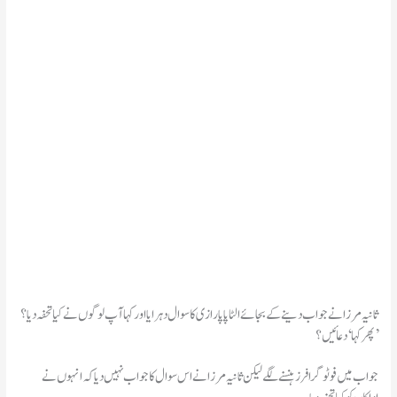
ثانیہ مرزا نے جواب دینے کے بجائے الٹا پاپارازی کا سوال دہرایا اور کہا آپ لوگوں نے کیا تحفہ دیا؟
پھر کہا ‘دعائیں؟’
جواب میں فوٹوگرافرز ہنسنے لگے لیکن ثانیہ مرزا نے اس سوال کا جواب نہیں دیا کہ انہوں نے