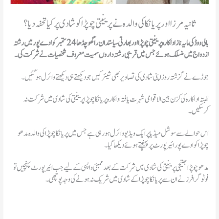
ثانیہ مرزا اور پریانکا کی والدہ نے پرینیتی چوپڑا کو شادی پر کیا تحفہ دیا؟
بالی ووڈ کی مایہ ناز اداکارہ پرینیتی چوپڑا اور بھارتی سیاستدان راگھو چڈھا 24 ستمبر کو ادے پور میں رشتہ
ازدواج میں منسلک ہوئے جس میں قریبی رشتہ داروں سمیت معروف شخصیات نے شرکت کی۔
جوڑے نے گزشتہ روز اپنی شادی کی تصاویر بھی شیئر کیں جو دیکھتے ہی دیکھتے وائرل ہوگئیں۔
البتہ اداکارہ کی کزن بین الاقوامی شہرت یافتہ اداکارہ پریانکا چوپڑا پرینیتی کی شادی میں شرکت نہ
کرسکیں۔
اس حوالے سے سوشل میڈیا پر ایک ویڈیو وائرل ہو رہی ہے جس میں پریانکا چوپڑا کی والدہ مدھو
چوپڑا کو ادے پور ائیر پورٹ پر پہنچتے ہوئے دیکھا گیا۔
مدھو چوپڑا بھتیجی پرینیتی کی شادی میں شرکت کے بعد ممبئی واپسی کے لیے جب ائیر پورٹ پہنچیں تو
فوٹوگرافرز نے ان سے پریانکا چوپڑا کے شادی میں شریک نہ ہونے کی وجہ پوچھی۔