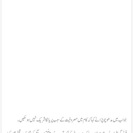
جواب میں مدھو چوپڑا نے کہا کہ کام میں مصروفیت کے سبب پریانکا شریک نہیں ہوسکیں۔