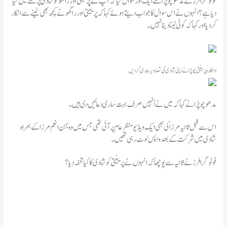
فوٹو گرافرز نے مدھو چوپڑا سے ایک اور سوال کیا کہ آپ نے پرینیتی اور راگھو کو شادی پر تحفے میں کیا
دیا ہے؟ انہوں نے اس سوال کا جواب دیتے ہوئے کہا کہ پرینیتی اور راگھو نے کچھ بھی لینے سے انکار
کر دیا اور کہا کہ کوئی لینا دینا نہیں۔
اداکارہ پرینیتی چوپڑا نے اپنی شادی کی تصاویر جاری کردیں
مدھو چوپڑا نے کہا کہ میں نے اُنہیں صرف بہت ساری دعائیں دی ہیں۔
اس سے قبل ثانیہ مرزا کی بھی ایک ویڈیو منظر عام پر آئی تھی جس میں وہ بہن انعم مرزا کے ہمراہ
شادی میں شرکت کے بعد واپس لوٹ رہی تھیں۔
فوٹوگرافرز نے ثانیہ سے پوچھا کہ انہوں نے پرینیتی کو شادی کا کیا تحفہ دیا؟