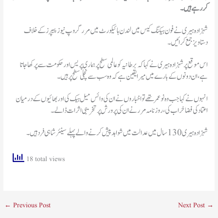
کررہےہیں۔
شہزادہ ہیری نے فون ہیکنگ کیس میں لندن ہائیکورٹ میں مرر گروپ نیوز پیپرزکے خلاف
دستاویز جمع کرائیں۔
اس موقع پر شہزادہ ہیری نے کہا کہ برطانیہ کو عالمی سطح پر ہماری پریس اور حکومت سے پرکھا جاتا
انہوں نے کہا جب وہ نوعمر تھے تو اخباروں نے ان کی وائس میل ہیک کی اوربھائیوں کے درمیان
اعتماد کی فضا خراب کی، روزنامہ مرر نے ان کی پرورش پر تخریبی اثرات ڈالے۔
شہزادہ ہیری 130 سال میں عدالت میں شواہد پیش کرنے والے پہلے سینئر شاہی فرد ہیں۔
18 total views
←
Previous Post
Next Post
→