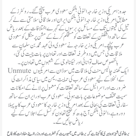
جدہ: امریکی وزیر خارجہ انٹونی بلنکن سعودی عرب پہنچ گئے۔ روئٹرز کے
مطابق امریکی وزیر خارجہ انٹونی بلنکن ایران اور علاقائی سلامتی سے لے کر
تیل کی قیمتوں تک کے مسائل پر برسوں کے گہرے اختلافات کے بعد ریاض
کے ساتھ واشنگٹن کے تعلقات کو مستحکم کرنے کے مشن پر منگل کو سعودی
عرب پہنچے۔ امریکی وزیر خارجہ نے سعودی ولئ عہد محمد بن سلمان سے
ملاقات کی جس میں دو طرفہ تعلقات اور تعاون پر بات چیت کی گئی،
بالخصوص صاف توانائی اور ٹیکنالوجی کے شعبوں میں تعاون پر۔
Unmute ایک گھنٹہ چالیس منٹ کی ملاقات میں سوڈان سے امریکیوں
کے انخلا کے لیے سعودی عرب کی حمایت، یمن میں سیاسی مذاکرات کی
ضرورت اور اسرائیل کے ساتھ تعلقات کو معمول پر لانے کے امکانات
سمیت مختلف موضوعات پر بات ہوئی۔ سعودی عرب اور ایران کے ساتھ
سفارتی تعلقات کی بحالی کے بعد امریکی وزیر خارجہ کا سعودی عرب کا یہ پہلا
دورہ ہے، انٹونی بلنکن آج بدھ کو خلیج تعاون کونسل کے اجلاس کے لیے
ریاض جائیں گے۔
برطانوی شہزادہ ہیری کا کہنا ہےکہ
برطانیہ میں جمہوریت کو خطرہ ہے اور وزرا اپنے مفادات کادفاع