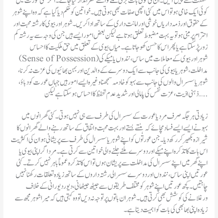
شفقت سے پیش آئیں۔ ان کی کوئی بات بری لگے تو اسے نظر انداز کیا جائے۔ اگر کسی عورت میں
کوئی ایک خامی ہو تو اس میں کئی اچھی صفات بھی ہوتی ہیں۔ خواتین کو حکم دیا گیا ہے کہ وہ اپنے شوہر
کے حقوق اور ذمہ داریاں خوشی اور امانت داری کے ساتھ ادا کریں۔ شوہر اور بیوی کا رشتہ محبت اور
احترام پر مبنی ہو تو یہ بہت مضبوط تعلق ہوتا ہے لیکن بعض امور ایسے ہیں جن کی وجہ سے یہ رشتہ کم
زور پڑ سکتا ہے یا پھر اس کا حسن کھو جاتا ہے۔ میاں بیوی کے تعلق میں حق ملکیت کا احساس
(Sense of Possession) شوہر اور بیوی کے معاملات میں ساس، نندوں یا میکے کی
مداخلت ، شوہر یا بیوی کی جانب سے ایک دوسرے کے والدین اور بہن بھائیوں کی عزت نہ کرنا،
شوہر یا سسرال والوں کی جانب سے بہو کو خادمہ سمجھنا وغیرہ ایسے امور ہیں جہاں عورت کو دباؤ،
ذہنی اذیت، عزت نفس کی پامالی اور شدید عدم تحفظ کا احساس ہو سکتا ہے لیکن …..
زیادتی ہر جگہ صرف مرد یا عورت کے سسرال کی طرف سے ہی نہیں ہوتی۔ کئی گھرانوں میں
بہونے ایسے ایسے فساد مچائے کہ ہنتے بستے اور بہت محبت و اتفاق کے ساتھ رہنے والے گھرانوں کا
شیرازہ بکھیر کر رکھ دیا۔ جن عورتوں کو اپنے شوہر یا سسرال کی طرف سے پریشانی ہو ان کی اکثریت
اس بات کا تذکرہ اپنے میکے اور دوسرے ملنے جلنے والی خواتین سے کرتی ہے۔ مردا گر اپنی بیوی یا
اپنے گھر میں اپنے سسرال کی مداخلت سے پریشان ہوں تو اس کا تذکرہ عموماً باہر نہیں کرتے۔ کئی
عورتیں اپنی ساس، نندوں اور دوسرے سسرالی رشتہ داروں کے ساتھ زیادہ تعلقات رکھنا نہیں
چاہتیں۔ کچھ عورتیں اپنے شوہر کو مختلف طریقوں سے جیٹھ جیٹھانی ، دیور دیورانی کے خلاف
ورغلانے کی کوشش بھی کرتی ہیں۔ شوہر ان باتوں پر توجہ نہ دیں تو وہ کہتی ہیں کہ میراشوہر مجھ سے
زیادہ اپنی بھا بھی کی بات کو اہمیت دیتا ہے۔