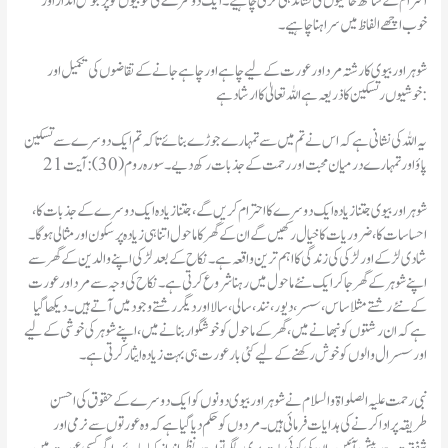
احترام کے ساتھ خامیوں کی نشاندہی کرنی چاہیے۔ ایک دوسرے کی خوبیوں کو پر جوش انداز اور
خوب اچھے الفاظ میں سراہنا چاہیے۔
شوہر اور بیوی کا رشتہ مرد اور عورت کے لیے چاہے اور چاہے جانے کے تقاضوں کی تکمیل اور
خوشیوں ر تسکین کا ذریعہ ہے اللہ تعالیٰ کا ارشاد ہے:
یہ اللہ کی نشانی ہے کہ اس نے تم میں سے تمہارے جوڑے بنائے تا کہ تم ایک دوسرے سے تسکین
پاؤ اور تمہارے درمیان محبت اور رحمت کے جذبات رکھ دیے۔سوره روم (30): آیت 21
شوہر اور بیوی جتنا زیادہ ایک دوسرے کا احترام کریں گے ، جتنا زیادہ ایک دوسرے کے جذبات کا ،
احساسات کا، ضروریات کا خیال رکھیں گے ان کے گھر کا ماحول اتنا ہی زیادہ پر سکون اور مثالی ہو گا۔
شادی لڑکے اور لڑکی کی زندگی کا اہم ترین واقعہ ہے۔ نکاح کے بعد لڑکی اپنے والدین کے گھر سے
اپنے شوہر کے گھر جا کر ایک نئے ماحول میں رہنا شروع کرتی ہے۔ نکاح کی وجہ سے مرد اور عورت
کے نئے رشتے مثلا ساس، سسر ، دیور ، نند ، سالی، سالا اور دیگر رشتے وجود میں آتے ہیں۔ دیکھا گیا
ہے کہ ان رشتوں کو نبھانے میں ، گھر کے ماحول کو خوشگوار بنانے میں ، اپنے شوہر کی خوشی کے لیے
اور سسرال والوں کو خوش رکھنے کے لیے کئی بار عورت ہی بہت زیادہ ایثار کرتی ہے۔
نبی رحمت علیہ الصلواۃ والسلام نے شوہر اور بیوی دونوں کو ایک دوسرے کے حقوق کی احسن
طریقہ پر ادا کرنے کی ہدایات فرمائی ہیں۔ مردوں کو حکم دیا گیا ہے کہ وہ عورتوں سے نرمی اور