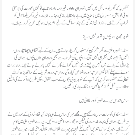
مختصر یہ کہ گھریلو مسائل میں کہیں شوہر لاپر واہ اور غیر ذمہ دار ہوتا ہے تو کہیں عورت کی بڑھتی
ہوئی خواہش، سسرال میں یا سماج میں بے جا مقابلہ بازی، جذبہ رقابت وغیرہ گھریلو ماحول کو
خراب کرتے ہیں۔ ازدواجی زندگی کے چند مسائل کے لیے ہم یہاں دعائیں تحریر کر رہے ہیں۔
شوہر مجھ پر اور بچوں پر توجہ نہیں دیتے
مسئلہ : شوہر دفتر سے گھر آکر کمپیوٹر سنبھال کر بیٹھ جاتے ہیں۔ ان کے لیے کتنا ہی اچھا تیار ہوں،
انہیں تو جیسے میں نظر ہی نہیں آتی۔ وہ بچوں کی طرف سے بھی بہت لاپر واہیں بچوں سے ان کی
پڑھائی کے بارے میں نہیں پوچھتے نہ ہی انہیں گھمانے پھر انے کہیں باہر لے جاتے ہیں۔ دعا: رات
سونے سے پہلے اکتالیس مرتبہ سورہ اخلاص گیارہ گیارہ مرتبہ درود شریف کے ساتھ پڑھ کر اللہ
تعالیٰ کے حضور دعا کریں کہ آپ کے شوہر بیوی بچوں کے سب حقوق اچھی طرح ادا کرنے کی توفیق
عطا ہو۔ یہ عمل کم از کم چالیس روز تک جاری رکھیں۔
ساس نندیں میرے شوہر کو ورغلاتی ہیں
مسئلہ : شادی کو سات سال ہو گئے ہیں۔ مجھے میری ساس نے ہی پسند کیا تھا، شادی کے بعد میں نے
ہر طرح سے ان کی بہت خدمت کی لیکن وہ مجھ سے راضی نہ ہوئیں۔ میرے شوہر دبئی میں کام
کرتے ہیں، میری ساس نندیں انہیں ٹیلی فون پر میرے خلاف اور غلاتی رہتی ہیں۔ میرے شوہر