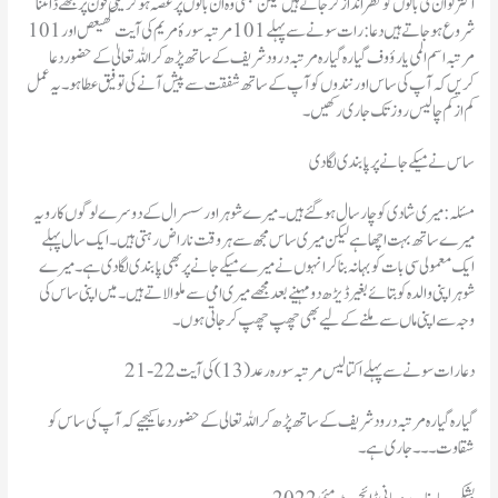
اکثر تو ان کی باتوں کو نظر انداز کر جاتے ہیں لیکن کبھی وہ ان باتوں پر غصہ ہو کر ٹیلی فون پر مجھے ڈانٹنا
شروع ہو جاتے ہیں دعا: رات سونے سے پہلے 101 مرتبہ سورۂ مریم کی آیت کھیعص اور 101
مرتبہ اسم المی یارؤوف گیاره گیاره مرتبہ درود شریف کے ساتھ پڑھ کر اللہ تعالیٰ کے حضور دعا
کریں کہ آپ کی ساس اور نندوں کو آپ کے ساتھ شفقت سے پیش آنے کی توفیق عطا ہو۔ یہ عمل
کم از کم چالیس روز تک جاری رکھیں۔
ساس نے میکے جانے پر پابندی لگادی
مسئلہ : میری شادی کو چار سال ہو گئے ہیں۔ میرے شوہر اور سسرال کے دوسرے لوگوں کا رویہ
میرے ساتھ بہت اچھا ہے لیکن میری ساس مجھ سے ہر وقت ناراض رہتی ہیں۔ ایک سال پہلے
ایک معمولی سی بات کو بہانہ بنا کر انہوں نے میرے میکے جانے پر بھی پابندی لگادی ہے۔ میرے
شوہر اپنی والدہ کو بتائے بغیر ڈیڑھ دو مہینے بعد مجھے میری امی سے ملو الاتے ہیں۔ میں اپنی ساس کی
وجہ سے اپنی ماں سے ملنے کے لیے بھی چھپ چھپ کر جاتی ہوں۔
دعا رات سونے سے پہلے اکتالیس مرتبہ سورہ رعد (13) کی آیت 22-21
شقاوت ۔۔۔جاری ہے۔