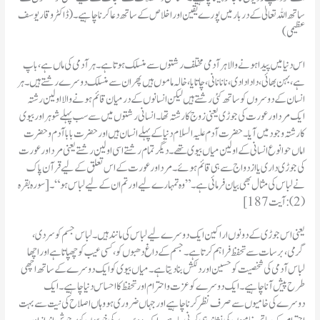
ساتھ اللہ تعالیٰ کے دربار میں پورے یقین اور اخلاص کے ساتھ دعا کرنا چاہیے۔ (ڈاکٹر وقار یوسف
عظیمی)
اس دنیا میں پیدا ہونے والا ہر آدمی مختلف رشتوں سے منسلک ہوتا ہے۔ ہر آدمی کی ماں ہے، باپ
ہے ، بہن بھائی، دادا دادی، نانانانی، چاتا یا، خالہ ماموں ہیں پھر ان سے منسلک دوسرے رشتے ہیں۔ ہر
انسان کے دوسروں کو ساتھ کئی رشتے ہیں لیکن انسانوں کے درمیان قائم ہونے والا اولین رشتہ
ایک مرد اور عورت کی جوڑی یعنی زوج کا رشتہ تھا۔ انسانی رشتوں میں سے سب پہلے شوہر اور بیوی
کا رشتہ وجود میں آیا۔ حضرت آدم علیہ السلام دنیا کے پہلے انسان ہیں اور حضرت بابا آدم و حضرت
اماں حوا نوع انسانی کے اولین میاں بیوی تھے۔ دیگر تمام رشتے اسی اولین رشتے یعنی مرد اور عورت
کی جوڑی داری یا ازدواج سے ہی قائم ہوئے۔ مرد اور عورت کے اس تعلق کے لیے قرآن پاک
نے لباس کی مثال بھی بیان فرمائی ہے۔ ”وہ تمہارے لیے اور تم ان کے لیے لباس ہو“۔ [سورہ بقرہ
(2): آیت 187]
گرمی، برسات سے تحفظ فراہم کرتا ہے۔ جسم کے داغ دھبوں کو ، کسی عیب کو چھپاتا ہے اور اچھا
لباس آدمی کی شخصیت کو حسین اور دلکش بنادیتا ہے۔ میاں بیوی کو ایک دوسرے کے ساتھ اچھی
طرح پیش آنا چاہیے۔ ایک دوسرے کو عزت و احترام اور تحفظ کا احساس دنیا چاہیے۔ ایک
دوسرے کی خامیوں سے صرف نظر کرنا چاہیے اور جہاں ضروری ہو وہاں اصلاح کی نیت سے بہت