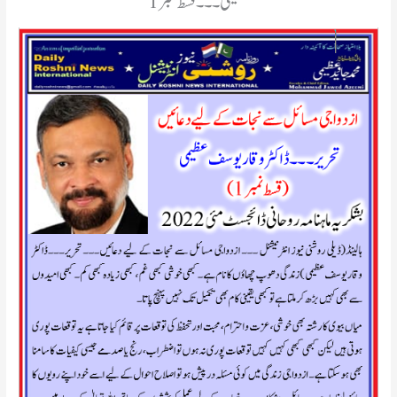
عظیمی۔۔۔قسط نمبر1