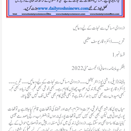
ازدواجی مسائل سے نجات کے لیے دعائیں
تحریر۔۔۔ڈاکٹر وقار یوسف عظیمی
قسط نمبر1
بشکریہ ماہنامہ روحانی ڈائجسٹ مئی 2022
ہالینڈ(ڈیلی روشنی نیوز انٹرنیشنل ۔۔۔ ازدواجی مسائل سے نجات کے لیے دعائیں۔۔۔ تحریر۔۔۔
ڈاکٹر وقار یوسف عظیمی )زندگی دھوپ چھاؤں کا نام ہے۔ کبھی خوشی کبھی غم، کبھی زیادہ کبھی کم۔
کبھی امیدوں سے بھی کہیں بڑھ کر ملتا ہے تو کبھی یقینی کام بھی تکمیل تک نہیں پہنچ پاتا۔
میاں بیوی کا رشتہ بھی خوشی، عزت و احترام، محبت اور تحفظ کی توقعات پر قائم کیا جاتا ہے یہ توقعات
پوری ہوتی ہیں لیکن کبھی کبھی کہیں کہیں تو قعات پوری نہ ہوں تو اضطراب، رنج یا صدمے جیسی
کیفیات کا سامنا بھی ہو سکتا ہے۔ ازدواجی زندگی میں کوئی مسئلہ در پیش ہو تو اصلاح احوال کے لیے
اسے خود اپنے رویوں کا جائزہ لینا چاہیے۔ مسائل و مشکلات سے نجات کے لیے عملی کوششوں کے