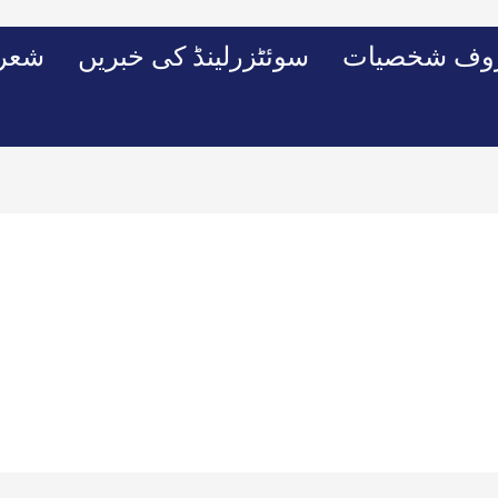
وف شخصیات
سوئٹزرلینڈ کی خبریں
شعرو