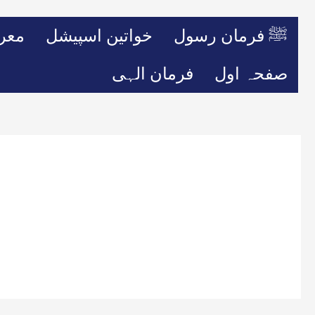
ﷺ فرمان رسول
خواتین اسپیشل
معر
صفحہ اول
فرمان الہی