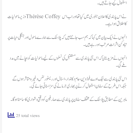
استعمال کیے جاتے ہیں۔
وزیر ماحولیات Thérèse Coffey نے اس پابندی کا اعلان جنوری میں کیا تھا اور اب اس
کا اطلاق ہوا ہے۔
انہوں نے ایک بیان میں کہا کہ ہم سب جانتے ہیں کہ پلاسٹک سے ہمارے ماحول اور جنگلی حیات پر
تباہ کن اثرات مرتب ہو رہے ہیں۔
انہوں نے مزید بتایا کہ اس نئی پابندی سے مستقبل کی نسلوں کے لیے ماحولیات کو بچانے میں مدد
ملے گی۔
اس نئی پابندی سے ٹیک اوے فوڈ وین، عام دکاندار، اسٹال اور ریسٹورنٹس وغیرہ متاثر ہوں گے
جبکہ اس طرح کے سامان استعمال کرنے پر بھاری جرمانے کی سزا سنائی جائے گی۔
ماہرین کے مطابق پلاسٹک کے مختلف سامان پرپابندی سےصارفین کو وقتی دشواری کا سامنا ہوگا۔
25 total views