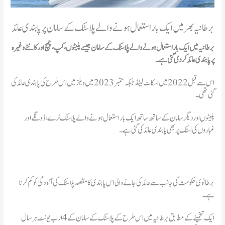
برطانیہ بھر میں ایک بار استعمال ہونے والے پلاسٹک کے سامان پر پابندی عائد
برطانیہ میں ایک بار استعمال ہونے والے پلاسٹک کے سامان جیسے پلیٹوں، کپ، چمچ اور کانٹے وغیرہ
پر پابندی عائد کر دی گئی ہے۔
اس سے قبل 2022 میں اسکاٹ لینڈ جبکہ ستمبر 2023 میں ویلز میں اس طرح کی پابندی عائد کی
گئی تھی۔
پلیٹوں اور دیگر سامان کے ساتھ ساتھ ایک بار استعمال ہونے والے پلاسٹک ٹرے، ڈونگے اور
غباروں کی اسٹک پر بھی پابندی عائد کی گئی ہے۔
برطانوی حکومت کی جانب سے عائد کی جانے والی اس پابندی کا مقصد پلاسٹک کی آلودگی کو کم کرنا
ہے۔
ایک تخمینے کے مطابق برطانیہ میں اس طرح کے پلاسٹک کے سامان کے 4 ارب یونٹ ہر سال