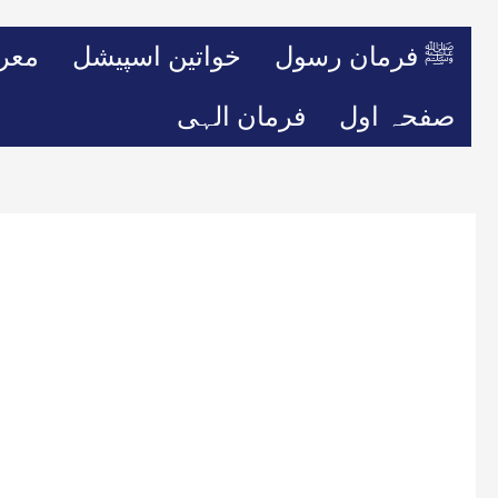
ﷺ فرمان رسول
خواتین اسپیشل
معر
صفحہ اول
فرمان الہی