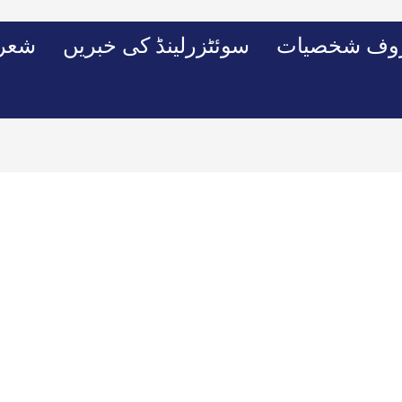
وف شخصیات
سوئٹزرلینڈ کی خبریں
شعرو