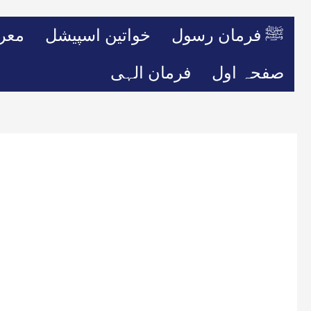
ﷺ فرمان رسول
خواتین اسپیشل
معر
صفحہ اول
فرمان الہی