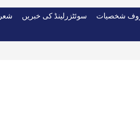
وف شخصیات
سوئٹزرلینڈ کی خبریں
شعرو