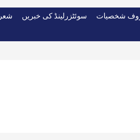
وف شخصیات
سوئٹزرلینڈ کی خبریں
شعرو