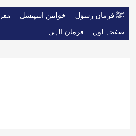
ﷺ فرمان رسول
خواتین اسپیشل
معر
صفحہ اول
فرمان الہی